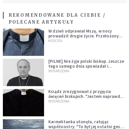
REKOMENDOWANE DLA CIEBIE /
POLECANE ARTYKUŁY
W dzień odprawiał Mszę, w nocy
prowadził drugie życie. Przełożony
kazał mu opuścić zakon
KOŚCIÓŁ
[PILNE] Nie żyje polski biskup. Jeszcze
tego samego dnia spowiadał i
sprawował Mszę świętą
WYDARZENIA
Ksiądz zrezygnował z przyjęcia
święceń biskupich. "Jestem naprawdę
niegodny"
WYDARZENIA
Karmelitanka utonęła, ratując
współsiostry. "To był jej ostatni gest