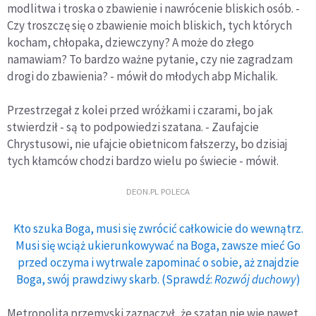
modlitwa i troska o zbawienie i nawrócenie bliskich osób. -
Czy troszczę się o zbawienie moich bliskich, tych których
kocham, chłopaka, dziewczyny? A może do złego
namawiam? To bardzo ważne pytanie, czy nie zagradzam
drogi do zbawienia? - mówił do młodych abp Michalik.
Przestrzegał z kolei przed wróżkami i czarami, bo jak
stwierdził - są to podpowiedzi szatana. - Zaufajcie
Chrystusowi, nie ufajcie obietnicom fałszerzy, bo dzisiaj
tych kłamców chodzi bardzo wielu po świecie - mówił.
DEON.PL POLECA
Kto szuka Boga, musi się zwrócić całkowicie do wewnątrz.
Musi się wciąż ukierunkowywać na Boga, zawsze mieć Go
przed oczyma i wytrwale zapominać o sobie, aż znajdzie
Boga, swój prawdziwy skarb. (Sprawdź:
Rozwój duchowy
)
Metropolita przemyski zaznaczył, że szatan nie wie nawet