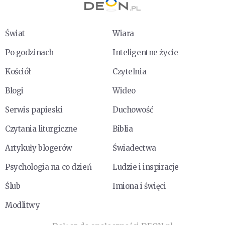
Świat
Wiara
Po godzinach
Inteligentne życie
Kościół
Czytelnia
Blogi
Wideo
Serwis papieski
Duchowość
Czytania liturgiczne
Biblia
Artykuły blogerów
Świadectwa
Psychologia na co dzień
Ludzie i inspiracje
Ślub
Imiona i święci
Modlitwy