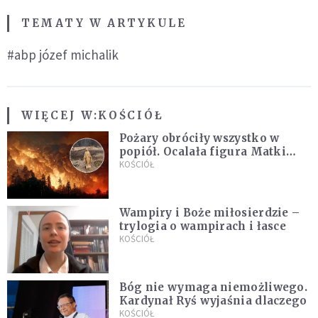
TEMATY W ARTYKULE
#abp józef michalik
WIĘCEJ W:
KOŚCIÓŁ
Pożary obróciły wszystko w
popiół. Ocalała figura Matki
Bożej
KOŚCIÓŁ
Wampiry i Boże miłosierdzie –
trylogia o wampirach i łasce
KOŚCIÓŁ
Bóg nie wymaga niemożliwego.
Kardynał Ryś wyjaśnia dlaczego
KOŚCIÓŁ