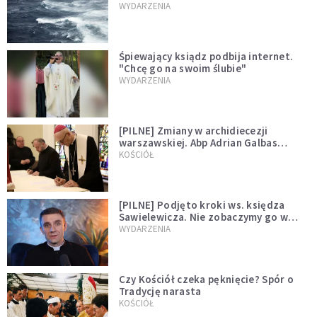
miłości"
WYDARZENIA
Śpiewający ksiądz podbija internet.
"Chcę go na swoim ślubie"
WYDARZENIA
[PILNE] Zmiany w archidiecezji
warszawskiej. Abp Adrian Galbas
wręczył dekrety nowym proboszczom
KOŚCIÓŁ
[PILNE] Podjęto kroki ws. księdza
Sawielewicza. Nie zobaczymy go w
mediach
WYDARZENIA
Czy Kościół czeka pęknięcie? Spór o
Tradycję narasta
KOŚCIÓŁ