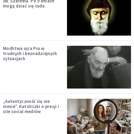
św. Szarbela. Po 9 dniach
mogą dziać się cuda
Modlitwa ojca Pio w
trudnych i beznadziejnych
sytuacjach
„Autentyczność się nie
niesie”. Katoliczki o presji i
sile social mediów