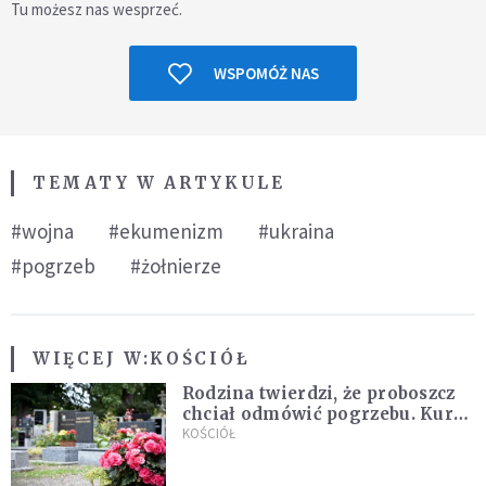
Tu możesz nas wesprzeć.
WSPOMÓŻ NAS
TEMATY W ARTYKULE
#wojna
#ekumenizm
#ukraina
#pogrzeb
#żołnierze
WIĘCEJ W:
KOŚCIÓŁ
Rodzina twierdzi, że proboszcz
chciał odmówić pogrzebu. Kuria
zapowiada wyjaśnienia
KOŚCIÓŁ