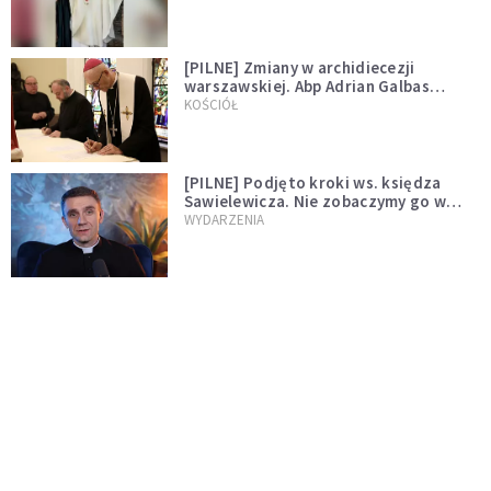
[PILNE] Zmiany w archidiecezji
warszawskiej. Abp Adrian Galbas
wręczył dekrety nowym proboszczom
KOŚCIÓŁ
[PILNE] Podjęto kroki ws. księdza
Sawielewicza. Nie zobaczymy go w
mediach
WYDARZENIA