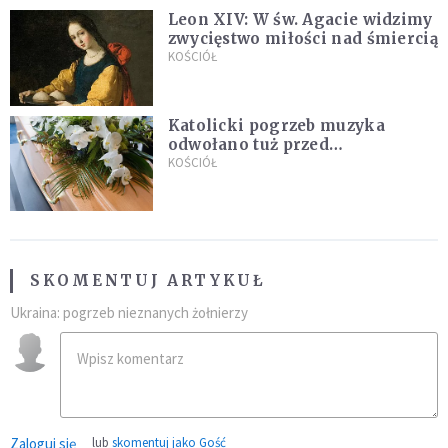
Leon XIV: W św. Agacie widzimy
zwycięstwo miłości nad śmiercią
KOŚCIÓŁ
Katolicki pogrzeb muzyka
odwołano tuż przed
uroczystością. Powodem była
KOŚCIÓŁ
przynależność do masonerii
SKOMENTUJ ARTYKUŁ
Ukraina: pogrzeb nieznanych żołnierzy
Zaloguj się
lub
skomentuj jako Gość