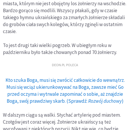
miasta, którym nie jest obojętny los żołnierzy na wschodzie.
Bardzo gorąco się modlili. Wszyscy płakali, gdy w czasie
takiego hymnu ukraińskiego za zmarłych żołnierze składali
do grobów ciała swych kolegów, którzy zginęli w ostatnim
czasie.
To jest drugi taki wielki pogrzeb. W ubiegłym roku w
październiku było także chowanych ponad 70 żołnierzy.
DEON.PL POLECA
Kto szuka Boga, musi się zwrócić całkowicie do wewnątrz.
Musi się wciąż ukierunkowywać na Boga, zawsze mieć Go
przed oczyma i wytrwale zapominać o sobie, aż znajdzie
Boga, swój prawdziwy skarb. (Sprawdź:
Rozwój duchowy
)
W dalszym ciągu są walki. Słychać artylerię pod miastem.
Czołgów jest coraz więcej. Żołnierze ukraińscy są też
wycofywani z niektórych pozycji. Nikt nie wie, co będzie