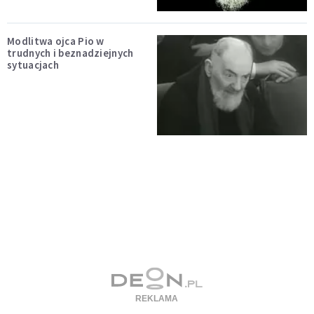
Modlitwa ojca Pio w
trudnych i beznadziejnych
sytuacjach