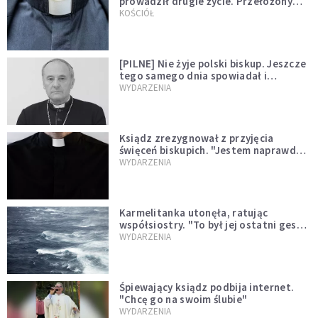
prowadził drugie życie. Przełożony
kazał mu opuścić zakon
KOŚCIÓŁ
[PILNE] Nie żyje polski biskup. Jeszcze
tego samego dnia spowiadał i
sprawował Mszę świętą
WYDARZENIA
Ksiądz zrezygnował z przyjęcia
święceń biskupich. "Jestem naprawdę
niegodny"
WYDARZENIA
Karmelitanka utonęła, ratując
współsiostry. "To był jej ostatni gest
miłości"
WYDARZENIA
Śpiewający ksiądz podbija internet.
"Chcę go na swoim ślubie"
WYDARZENIA