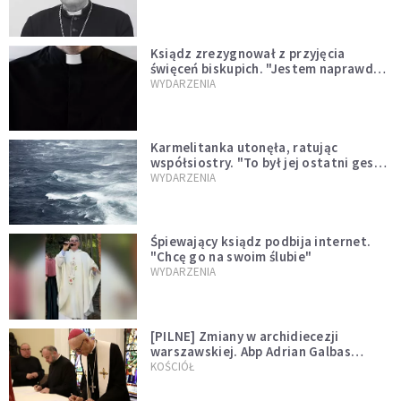
Ksiądz zrezygnował z przyjęcia
święceń biskupich. "Jestem naprawdę
niegodny"
WYDARZENIA
Karmelitanka utonęła, ratując
współsiostry. "To był jej ostatni gest
miłości"
WYDARZENIA
Śpiewający ksiądz podbija internet.
"Chcę go na swoim ślubie"
WYDARZENIA
[PILNE] Zmiany w archidiecezji
warszawskiej. Abp Adrian Galbas
wręczył dekrety nowym proboszczom
KOŚCIÓŁ