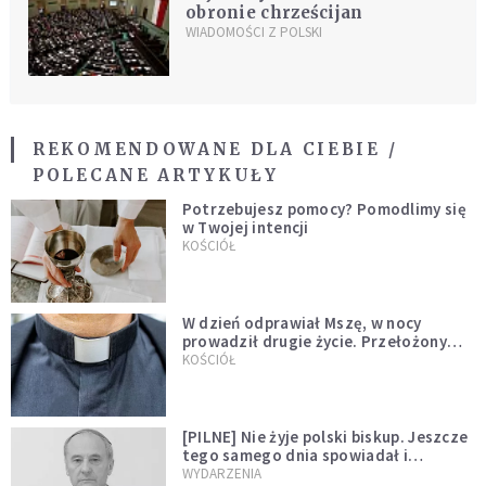
obronie chrześcijan
WIADOMOŚCI Z POLSKI
REKOMENDOWANE DLA CIEBIE /
POLECANE ARTYKUŁY
Potrzebujesz pomocy? Pomodlimy się
w Twojej intencji
KOŚCIÓŁ
W dzień odprawiał Mszę, w nocy
prowadził drugie życie. Przełożony
kazał mu opuścić zakon
KOŚCIÓŁ
[PILNE] Nie żyje polski biskup. Jeszcze
tego samego dnia spowiadał i
sprawował Mszę świętą
WYDARZENIA