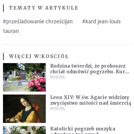
TEMATY W ARTYKULE
#prześladowanie chrześcijan
#kard jean-louis
tauran
WIĘCEJ W:
KOŚCIÓŁ
Rodzina twierdzi, że proboszcz
chciał odmówić pogrzebu. Kuria
zapowiada wyjaśnienia
KOŚCIÓŁ
Leon XIV: W św. Agacie widzimy
zwycięstwo miłości nad śmiercią
KOŚCIÓŁ
Katolicki pogrzeb muzyka