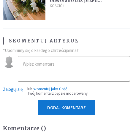
odwołano tuż przed
uroczystością. Powodem była
KOŚCIÓŁ
przynależność do masonerii
SKOMENTUJ ARTYKUŁ
"Upomnimy się o każdego chrześcijanina!"
Zaloguj się
lub
skomentuj jako Gość
Twój komentarz będzie moderowany
DODAJ KOMENTARZ
Komentarze (
)