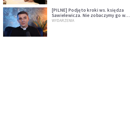
[PILNE] Podjęto kroki ws. księdza
Sawielewicza. Nie zobaczymy go w
mediach
WYDARZENIA