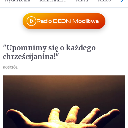
Radio DEON Modlitwa
"Upomnimy się o każdego
chrześcijanina!"
KOŚCIÓŁ