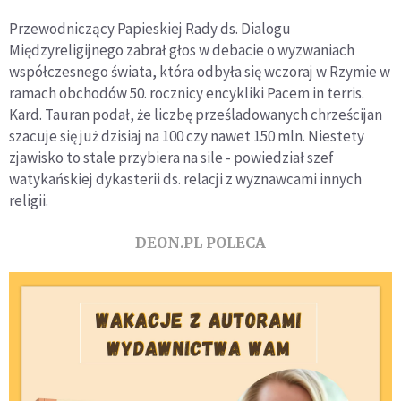
Przewodniczący Papieskiej Rady ds. Dialogu
Międzyreligijnego zabrał głos w debacie o wyzwaniach
współczesnego świata, która odbyła się wczoraj w Rzymie w
ramach obchodów 50. rocznicy encykliki Pacem in terris.
Kard. Tauran podał, że liczbę prześladowanych chrześcijan
szacuje się już dzisiaj na 100 czy nawet 150 mln. Niestety
zjawisko to stale przybiera na sile - powiedział szef
watykańskiej dykasterii ds. relacji z wyznawcami innych
religii.
DEON.PL POLECA