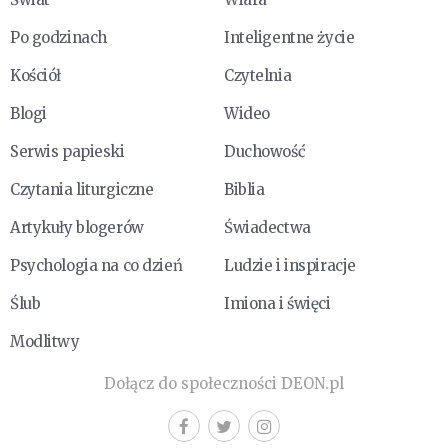
Po godzinach
Inteligentne życie
Kościół
Czytelnia
Blogi
Wideo
Serwis papieski
Duchowość
Czytania liturgiczne
Biblia
Artykuły blogerów
Świadectwa
Psychologia na co dzień
Ludzie i inspiracje
Ślub
Imiona i święci
Modlitwy
Dołącz do społeczności DEON.pl