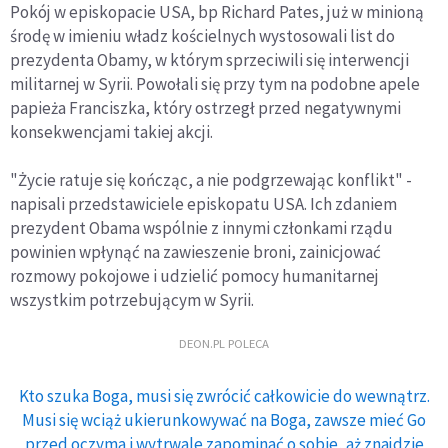
Pokój w episkopacie USA, bp Richard Pates, już w minioną
środę w imieniu władz kościelnych wystosowali list do
prezydenta Obamy, w którym sprzeciwili się interwencji
militarnej w Syrii. Powołali się przy tym na podobne apele
papieża Franciszka, który ostrzegł przed negatywnymi
konsekwencjami takiej akcji.
"Życie ratuje się kończąc, a nie podgrzewając konflikt" -
napisali przedstawiciele episkopatu USA. Ich zdaniem
prezydent Obama wspólnie z innymi członkami rządu
powinien wpłynąć na zawieszenie broni, zainicjować
rozmowy pokojowe i udzielić pomocy humanitarnej
wszystkim potrzebującym w Syrii.
DEON.PL POLECA
Kto szuka Boga, musi się zwrócić całkowicie do wewnątrz.
Musi się wciąż ukierunkowywać na Boga, zawsze mieć Go
przed oczyma i wytrwale zapominać o sobie, aż znajdzie