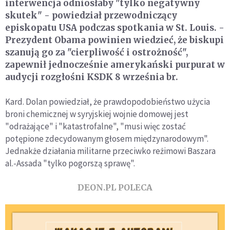
interwencja odniosłaby "tylko negatywny
skutek" - powiedział przewodniczący
episkopatu USA podczas spotkania w St. Louis. -
Prezydent Obama powinien wiedzieć, że biskupi
szanują go za "cierpliwość i ostrożność",
zapewnił jednocześnie amerykański purpurat w
audycji rozgłośni KSDK 8 września br.
Kard. Dolan powiedział, że prawdopodobieństwo użycia
broni chemicznej w syryjskiej wojnie domowej jest
"odrażające" i "katastrofalne", "musi więc zostać
potępione zdecydowanym głosem międzynarodowym".
Jednakże działania militarne przeciwko reżimowi Baszara
al.-Assada "tylko pogorszą sprawę".
DEON.PL POLECA