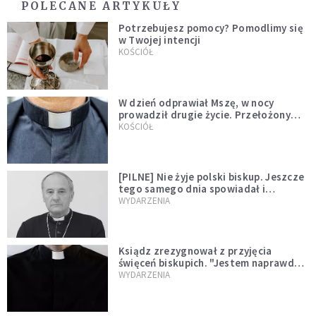
POLECANE ARTYKUŁY
Potrzebujesz pomocy? Pomodlimy się
w Twojej intencji
KOŚCIÓŁ
W dzień odprawiał Mszę, w nocy
prowadził drugie życie. Przełożony
kazał mu opuścić zakon
KOŚCIÓŁ
[PILNE] Nie żyje polski biskup. Jeszcze
tego samego dnia spowiadał i
sprawował Mszę świętą
WYDARZENIA
Ksiądz zrezygnował z przyjęcia
święceń biskupich. "Jestem naprawdę
niegodny"
WYDARZENIA