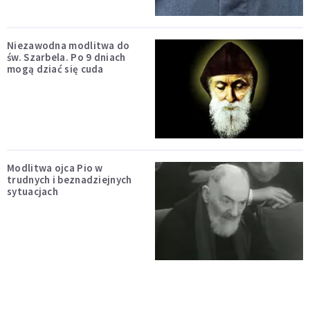
Niezawodna modlitwa do
św. Szarbela. Po 9 dniach
mogą dziać się cuda
Modlitwa ojca Pio w
trudnych i beznadziejnych
sytuacjach