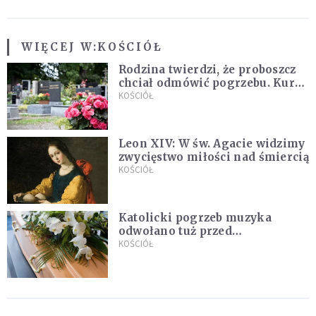
WIĘCEJ W:
KOŚCIÓŁ
Rodzina twierdzi, że proboszcz
chciał odmówić pogrzebu. Kuria
zapowiada wyjaśnienia
KOŚCIÓŁ
Leon XIV: W św. Agacie widzimy
zwycięstwo miłości nad śmiercią
KOŚCIÓŁ
Katolicki pogrzeb muzyka
odwołano tuż przed
uroczystością. Powodem była
KOŚCIÓŁ
przynależność do masonerii