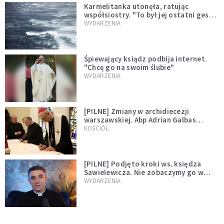
Karmelitanka utonęła, ratując
współsiostry. "To był jej ostatni gest
miłości"
WYDARZENIA
Śpiewający ksiądz podbija internet.
"Chcę go na swoim ślubie"
WYDARZENIA
[PILNE] Zmiany w archidiecezji
warszawskiej. Abp Adrian Galbas
wręczył dekrety nowym proboszczom
KOŚCIÓŁ
[PILNE] Podjęto kroki ws. księdza
Sawielewicza. Nie zobaczymy go w
mediach
WYDARZENIA