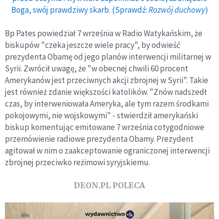
Boga, swój prawdziwy skarb. (Sprawdź:
Rozwój duchowy
)
Bp Pates powiedział 7 września w Radio Watykańskim, że
biskupów "czeka jeszcze wiele pracy", by odwieść
prezydenta Obamę od jego planów interwencji militarnej w
Syrii. Zwrócił uwagę, że "w obecnej chwili 60 procent
Amerykanów jest przeciwnych akcji zbrojnej w Syrii". Takie
jest również zdanie większości katolików. "Znów nadszedł
czas, by interweniowała Ameryka, ale tym razem środkami
pokojowymi, nie wojskowymi" - stwierdził amerykański
biskup komentując emitowane 7 września cotygodniowe
przemówienie radiowe prezydenta Obamy. Prezydent
agitował w nim o zaakceptowanie ograniczonej interwencji
zbrojnej przeciwko reżimowi syryjskiemu.
DEON.PL POLECA