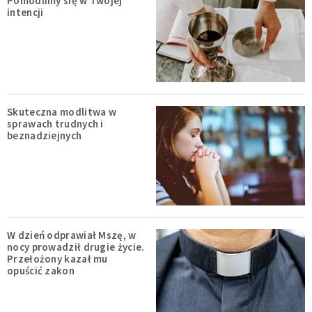
Pomodlimy się w Twojej
intencji
Skuteczna modlitwa w
sprawach trudnych i
beznadziejnych
W dzień odprawiał Mszę, w
nocy prowadził drugie życie.
Przełożony kazał mu
opuścić zakon