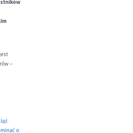
estników
kim
jest
orów –
ciąż
ominać o