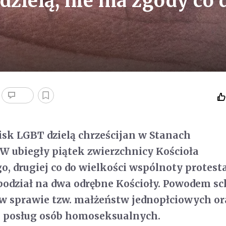
dzielą, nie ma zgody co 
sk LGBT dzielą chrześcijan w Stanach
W ubiegły piątek zwierzchnicy Kościoła
, drugiej co do wielkości wspólnoty protest
 podział na dwa odrębne Kościoły. Powodem s
 w sprawie tzw. małżeństw jednopłciowych or
o posług osób homoseksualnych.