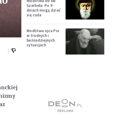
do
modlitwa do św.
Szarbela. Po 9
dniach mogą dziać
się cuda
Modlitwa ojca Pio
w trudnych i
beznadziejnych
sytuacjach
anckiej
chizmy
az