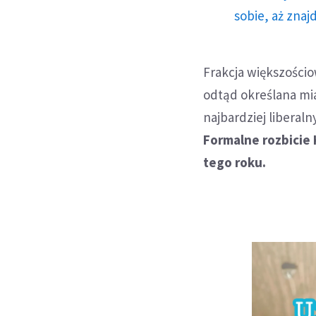
sobie, aż znaj
Frakcja większościo
odtąd określana mia
najbardziej libera
Formalne rozbicie
tego roku.