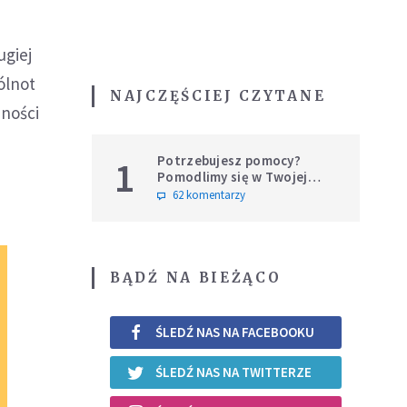
ugiej
ólnot
NAJCZĘŚCIEJ CZYTANE
dności
Potrzebujesz pomocy?
1
Pomodlimy się w Twojej
intencji
62 komentarzy
BĄDŹ NA BIEŻĄCO
ŚLEDŹ NAS NA FACEBOOKU
ŚLEDŹ NAS NA TWITTERZE