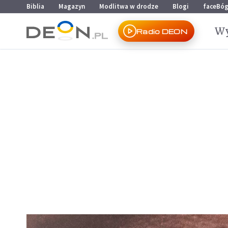
Przejdź do menu głównego
Przejdź do treści
Biblia
Magazyn
Modlitwa w drodze
Blogi
faceBó
Wy
Radio DEON