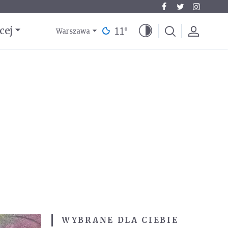
11
°
cej
Warszawa
WYBRANE DLA CIEBIE