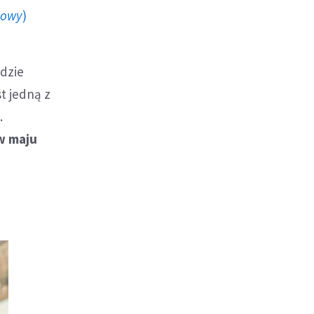
howy
)
ędzie
t jedną z
.
w maju