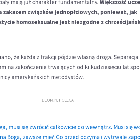
ziały mają już charakter fundamentalny.
Większość ucz
za zakazem związków jednopłciowych, ponieważ, jak
życie homoseksualne jest niezgodne z chrześcijańs
no, że każda z frakcji pójdzie własną drogą. Separacja 
m na zakończenie trwających od kilkudziesięciu lat sp
chnicy amerykańskich metodystów.
DEON.PL POLECA
ga, musi się zwrócić całkowicie do wewnątrz. Musi się w
a Boga, zawsze mieć Go przed oczyma i wytrwale zap