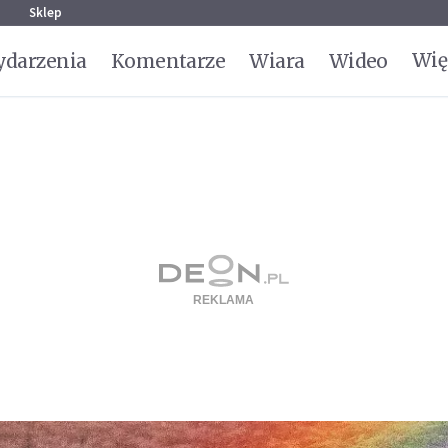
g
Sklep
Wię
darzenia
Komentarze
Wiara
Wideo