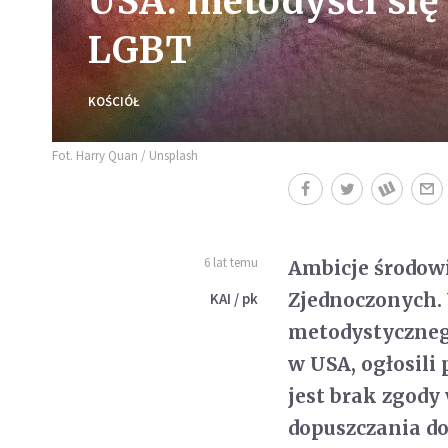
USA: metodyści się 
LGBT
KOŚCIÓŁ
Fot. Harry Quan / Unsplash
6 lat temu
Ambicje środowi
Zjednoczonych. 
KAI / pk
metodystycznego
w USA, ogłosili
jest brak zgody
dopuszczania d