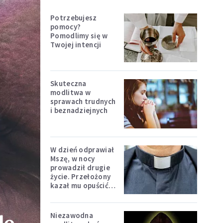
Potrzebujesz
pomocy?
Pomodlimy się w
Twojej intencji
Skuteczna
modlitwa w
sprawach trudnych
i beznadziejnych
W dzień odprawiał
Mszę, w nocy
prowadził drugie
życie. Przełożony
kazał mu opuścić
zakon
Niezawodna