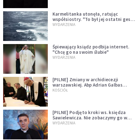
Karmelitanka utonęła, ratując
współsiostry. "To był jej ostatni gest
miłości"
WYDARZENIA
Śpiewający ksiądz podbija internet.
"Chcę go na swoim ślubie"
WYDARZENIA
[PILNE] Zmiany w archidiecezji
warszawskiej. Abp Adrian Galbas
wręczył dekrety nowym proboszczom
KOŚCIÓŁ
[PILNE] Podjęto kroki ws. księdza
Sawielewicza. Nie zobaczymy go w
mediach
WYDARZENIA