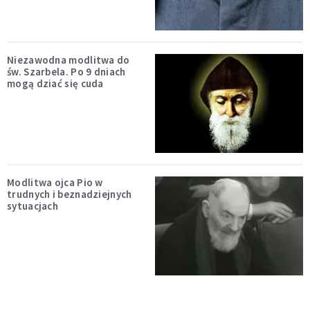
Niezawodna modlitwa do
św. Szarbela. Po 9 dniach
mogą dziać się cuda
Modlitwa ojca Pio w
trudnych i beznadziejnych
sytuacjach