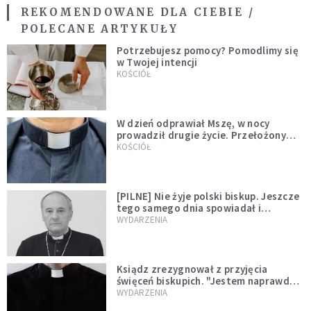
REKOMENDOWANE DLA CIEBIE /
POLECANE ARTYKUŁY
Potrzebujesz pomocy? Pomodlimy się
w Twojej intencji
KOŚCIÓŁ
W dzień odprawiał Mszę, w nocy
prowadził drugie życie. Przełożony
kazał mu opuścić zakon
KOŚCIÓŁ
[PILNE] Nie żyje polski biskup. Jeszcze
tego samego dnia spowiadał i
sprawował Mszę świętą
WYDARZENIA
Ksiądz zrezygnował z przyjęcia
święceń biskupich. "Jestem naprawdę
niegodny"
WYDARZENIA