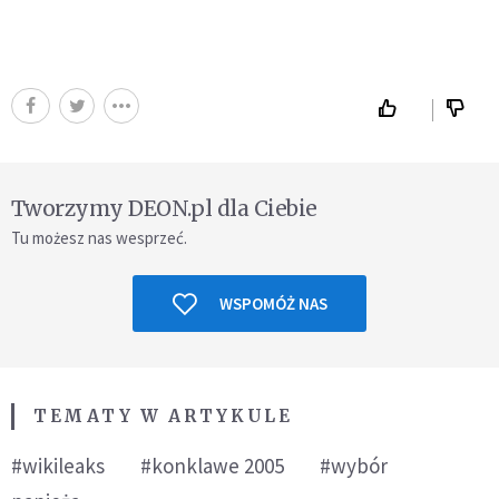
Tworzymy DEON.pl dla Ciebie
Tu możesz nas wesprzeć.
WSPOMÓŻ NAS
TEMATY W ARTYKULE
#wikileaks
#konklawe 2005
#wybór