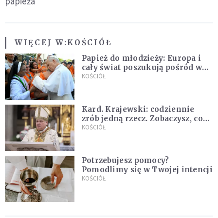
papieża
WIĘCEJ W:
KOŚCIÓŁ
Papież do młodzieży: Europa i
cały świat poszukują pośród was
nowych świętych
KOŚCIÓŁ
Kard. Krajewski: codziennie
zrób jedną rzecz. Zobaczysz, co
stanie się z twoim życiem
KOŚCIÓŁ
Potrzebujesz pomocy?
Pomodlimy się w Twojej intencji
KOŚCIÓŁ