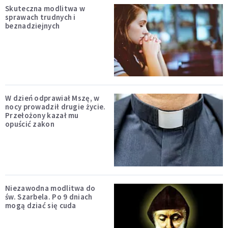
Skuteczna modlitwa w
sprawach trudnych i
beznadziejnych
W dzień odprawiał Mszę, w
nocy prowadził drugie życie.
Przełożony kazał mu
opuścić zakon
Niezawodna modlitwa do
św. Szarbela. Po 9 dniach
mogą dziać się cuda