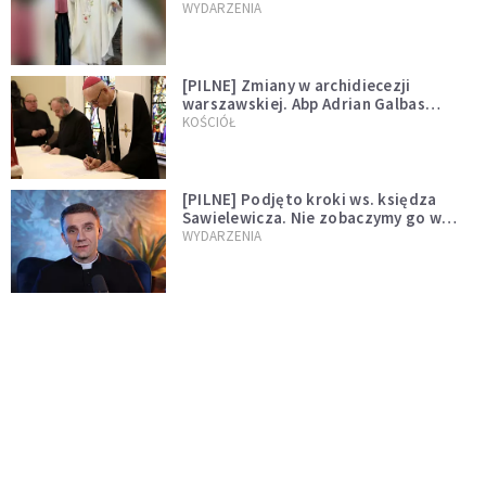
WYDARZENIA
[PILNE] Zmiany w archidiecezji
warszawskiej. Abp Adrian Galbas
wręczył dekrety nowym proboszczom
KOŚCIÓŁ
[PILNE] Podjęto kroki ws. księdza
Sawielewicza. Nie zobaczymy go w
mediach
WYDARZENIA