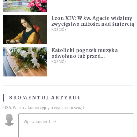
Leon XIV: W św. Agacie widzimy
zwycięstwo miłości nad śmiercią
KOŚCIÓŁ
Katolicki pogrzeb muzyka
odwołano tuż przed
uroczystością. Powodem była
KOŚCIÓŁ
przynależność do masonerii
SKOMENTUJ ARTYKUŁ
USA: Walka z komercyjnym wymiarem świąt