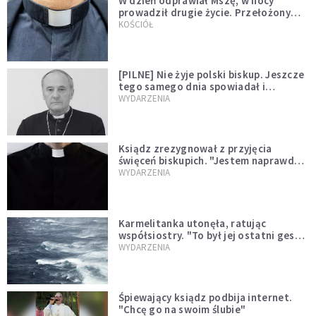
W dzień odprawiał Mszę, w nocy
prowadził drugie życie. Przełożony
kazał mu opuścić zakon
KOŚCIÓŁ
[PILNE] Nie żyje polski biskup. Jeszcze
tego samego dnia spowiadał i
sprawował Mszę świętą
WYDARZENIA
Ksiądz zrezygnował z przyjęcia
święceń biskupich. "Jestem naprawdę
niegodny"
WYDARZENIA
Karmelitanka utonęła, ratując
współsiostry. "To był jej ostatni gest
miłości"
WYDARZENIA
Śpiewający ksiądz podbija internet.
"Chcę go na swoim ślubie"