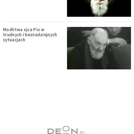
Modlitwa ojca Pio w
trudnych i beznadziejnych
sytuacjach