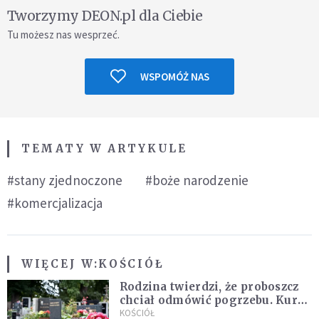
Tworzymy DEON.pl dla Ciebie
Tu możesz nas wesprzeć.
WSPOMÓŻ NAS
TEMATY W ARTYKULE
#stany zjednoczone
#boże narodzenie
#komercjalizacja
WIĘCEJ W:
KOŚCIÓŁ
Rodzina twierdzi, że proboszcz
chciał odmówić pogrzebu. Kuria
zapowiada wyjaśnienia
KOŚCIÓŁ