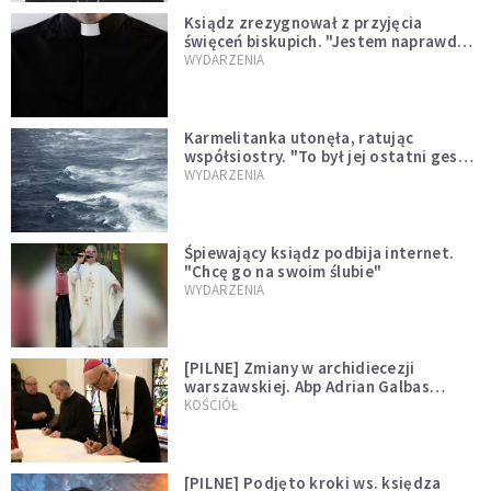
Ksiądz zrezygnował z przyjęcia
święceń biskupich. "Jestem naprawdę
niegodny"
WYDARZENIA
Karmelitanka utonęła, ratując
współsiostry. "To był jej ostatni gest
miłości"
WYDARZENIA
Śpiewający ksiądz podbija internet.
"Chcę go na swoim ślubie"
WYDARZENIA
[PILNE] Zmiany w archidiecezji
warszawskiej. Abp Adrian Galbas
wręczył dekrety nowym proboszczom
KOŚCIÓŁ
[PILNE] Podjęto kroki ws. księdza