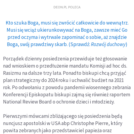
DEON.PL POLECA
Kto szuka Boga, musi się zwrócić całkowicie do wewnątrz.
Musi się wciąż ukierunkowywać na Boga, zawsze mieć Go
przed oczyma i wytrwale zapominać o sobie, aż znajdzie
Boga, swój prawdziwy skarb. (Sprawdź:
Rozwój duchowy
)
Porządek dzienny posiedzenia przewiduje też głosowanie
nad wnioskiem o przedłużenie mandatu Komisji ad hoc ds.
Rasizmu na dalsze trzy lata. Ponadto biskupi chcą przyjąć
plan strategiczny do 2024 roku i uchwalić budżet na 2021
rok. Po odwołaniu z powodu pandemii wiosennego zebrania
Konferencji Episkopatu biskupi zajmą się również raportem
National Review Board o ochronie dzieci i młodzieży.
Pierwszymi mówcami zbliżającego się posiedzenia będą
nuncjusz apostolski w USA abp Christophe Pierre, który
powita zebranych jako przedstawiciel papieża oraz