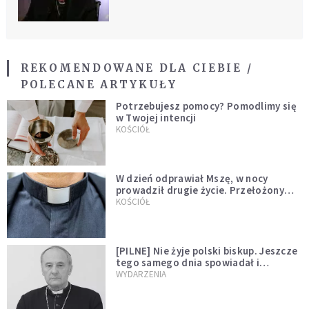
trzech papieży
REKOMENDOWANE DLA CIEBIE /
POLECANE ARTYKUŁY
Potrzebujesz pomocy? Pomodlimy się
w Twojej intencji
KOŚCIÓŁ
W dzień odprawiał Mszę, w nocy
prowadził drugie życie. Przełożony
kazał mu opuścić zakon
KOŚCIÓŁ
[PILNE] Nie żyje polski biskup. Jeszcze
tego samego dnia spowiadał i
sprawował Mszę świętą
WYDARZENIA