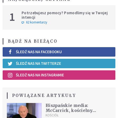
1
Potrzebujesz pomocy? Pomodlimy się w Twojej
intencji
62 komentarzy
BĄDŹ NA BIEŻĄCO
ŚLEDŹ NAS NA FACEBOOKU
ŚLEDŹ NAS NA TWITTERZE
ŚLEDŹ NAS NA INSTAGRAMIE
POWIĄZANE ARTYKUŁY
Hiszpańskie media:
McCarrick, kościelny
karierowicz, który oszukał
KOŚCIÓŁ