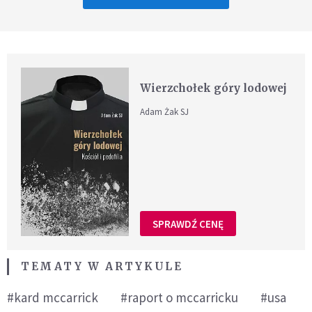
Wierzchołek góry lodowej
Adam Żak SJ
SPRAWDŹ CENĘ
TEMATY W ARTYKULE
#kard mccarrick
#raport o mccarricku
#usa