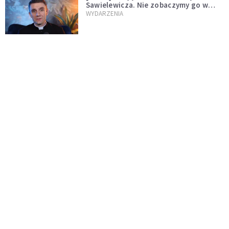
Sawielewicza. Nie zobaczymy go w
mediach
WYDARZENIA