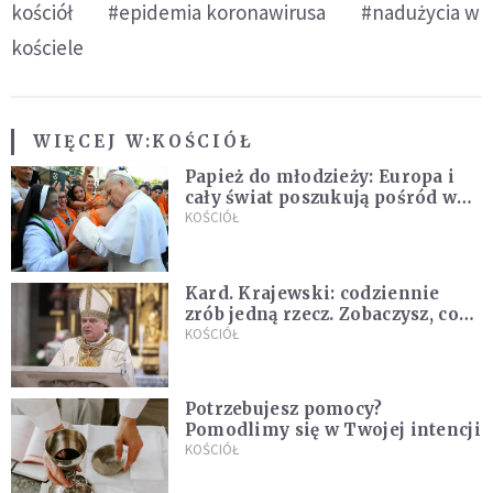
kościół
#epidemia koronawirusa
#nadużycia w
kościele
WIĘCEJ W:
KOŚCIÓŁ
Papież do młodzieży: Europa i
cały świat poszukują pośród was
nowych świętych
KOŚCIÓŁ
Kard. Krajewski: codziennie
zrób jedną rzecz. Zobaczysz, co
stanie się z twoim życiem
KOŚCIÓŁ
Potrzebujesz pomocy?
Pomodlimy się w Twojej intencji
KOŚCIÓŁ