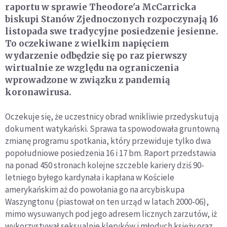
raportu w sprawie Theodore'a McCarricka
biskupi Stanów Zjednoczonych rozpoczynają 16
listopada swe tradycyjne posiedzenie jesienne.
To oczekiwane z wielkim napięciem
wydarzenie odbędzie się po raz pierwszy
wirtualnie ze względu na ograniczenia
wprowadzone w związku z pandemią
koronawirusa.
Oczekuje się, że uczestnicy obrad wnikliwie przedyskutują
dokument watykański. Sprawa ta spowodowała gruntowną
zmianę programu spotkania, który przewiduje tylko dwa
popołudniowe posiedzenia 16 i 17 bm. Raport przedstawia
na ponad 450 stronach kolejne szczeble kariery dziś 90-
letniego byłego kardynała i kapłana w Kościele
amerykańskim aż do powołania go na arcybiskupa
Waszyngtonu (piastował on ten urząd w latach 2000-06),
mimo wysuwanych pod jego adresem licznych zarzutów, iż
wykorzystywał seksualnie kleryków i młodych księży oraz