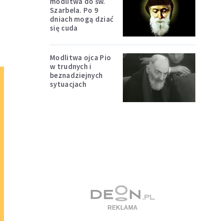
modlitwa do św.
Szarbela. Po 9
dniach mogą dziać
się cuda
Modlitwa ojca Pio
w trudnych i
beznadziejnych
sytuacjach