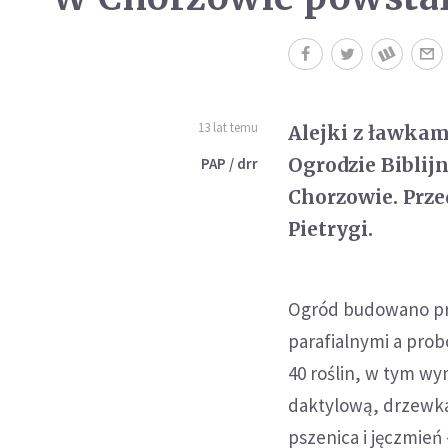
13 lat temu
Alejki z ławkam
Ogrodzie Biblijn
PAP / drr
Chorzowie. Prze
Pietrygi.
Ogród budowano prz
parafialnymi a prob
40 roślin, w tym wy
daktylową, drzewka
pszenica i jęczmień