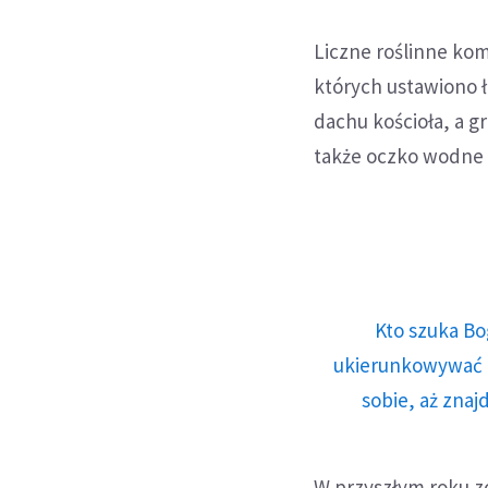
Liczne roślinne ko
których ustawiono ł
dachu kościoła, a
także oczko wodne 
Kto szuka Bo
ukierunkowywać n
sobie, aż znaj
W przyszłym roku zo