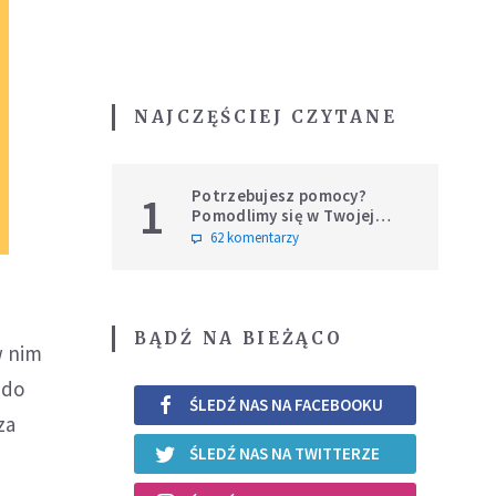
NAJCZĘŚCIEJ CZYTANE
Potrzebujesz pomocy?
1
Pomodlimy się w Twojej
intencji
62 komentarzy
BĄDŹ NA BIEŻĄCO
w nim
 do
ŚLEDŹ NAS NA FACEBOOKU
za
ŚLEDŹ NAS NA TWITTERZE