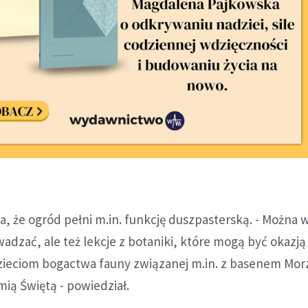
, że ogród pełni m.in. funkcję duszpasterską. - Można 
dzać, ale też lekcje z botaniki, które mogą być okazją
ieciom bogactwa fauny związanej m.in. z basenem Mor
ią Świętą - powiedział.