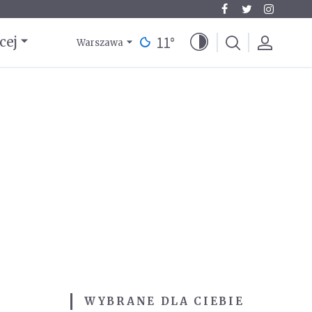
11
°
cej
Warszawa
WYBRANE DLA CIEBIE