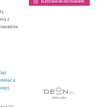
ŚLEDŹ NAS NA INSTAGRAMIE
zy
aną z
 nawadnia
ciąż
ominać o
howy
)
snąć do