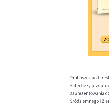
Proboszcz podkreśla
katechezy przeprowa
zaprezentowania dz
Śródziemnego i Ziem