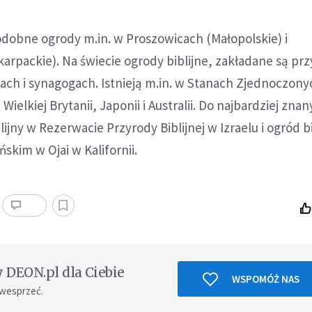
odobne ogrody m.in. w Proszowicach (Małopolskie) i
rpackie). Na świecie ogrody biblijne, zakładane są prz
rach i synagogach. Istnieją m.in. w Stanach Zjednoczony
Wielkiej Brytanii, Japonii i Australii. Do najbardziej zna
blijny w Rezerwacie Przyrody Biblijnej w Izraelu i ogród b
ńskim w Ojai w Kalifornii.
DEON.pl dla Ciebie
WSPOMÓŻ NAS
 wesprzeć.