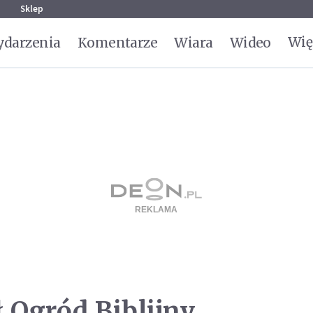
g
Sklep
Wię
darzenia
Komentarze
Wiara
Wideo
 Ogród Biblijny