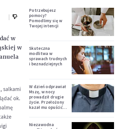
Potrzebujesz
pomocy?
Pomodlimy się w
Twojej intencji
ądać w
ąskiej w
Skuteczna
modlitwa w
manuela
sprawach trudnych
i beznadziejnych
W dzień odprawiał
, salkami
Mszę, w nocy
prowadził drugie
lądać ok.
życie. Przełożony
 palmę
kazał mu opuścić
zakon
także
Niezawodna
igi