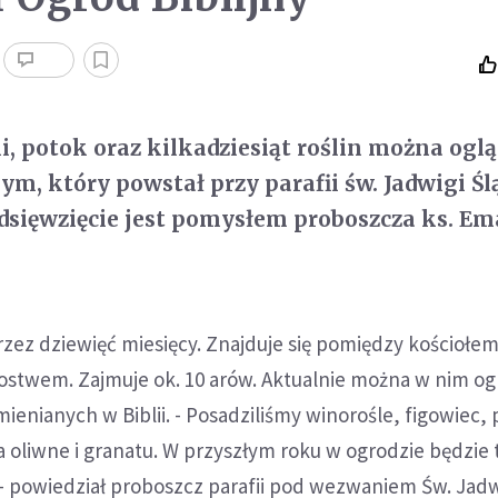
i, potok oraz kilkadziesiąt roślin można ogl
ym, który powstał przy parafii św. Jadwigi Śl
dsięwzięcie jest pomysłem proboszcza ks. E
ez dziewięć miesięcy. Znajduje się pomiędzy kościołem
ostwem. Zajmuje ok. 10 arów. Aktualnie można w nim og
mienianych w Biblii. - Posadziliśmy winorośle, figowiec,
 oliwne i granatu. W przyszłym roku w ogrodzie będzie 
 - powiedział proboszcz parafii pod wezwaniem Św. Jadw