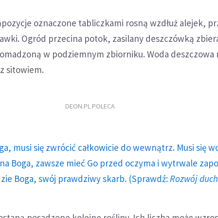
mpozycje oznaczone tabliczkami rosną wzdłuż alejek, pr
awki. Ogród przecina potok, zasilany deszczówką zbier
 gromadzoną w podziemnym zbiorniku. Woda deszczowa
z sitowiem.
DEON.PL POLECA
ga, musi się zwrócić całkowicie do wewnątrz. Musi się w
a Boga, zawsze mieć Go przed oczyma i wytrwale zap
dzie Boga, swój prawdziwy skarb. (Sprawdź:
Rozwój duc
staną posadzone kolejne rośliny. Ich liczba może wzro