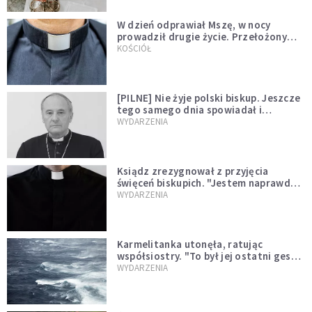
W dzień odprawiał Mszę, w nocy
prowadził drugie życie. Przełożony
kazał mu opuścić zakon
KOŚCIÓŁ
[PILNE] Nie żyje polski biskup. Jeszcze
tego samego dnia spowiadał i
sprawował Mszę świętą
WYDARZENIA
Ksiądz zrezygnował z przyjęcia
święceń biskupich. "Jestem naprawdę
niegodny"
WYDARZENIA
Karmelitanka utonęła, ratując
współsiostry. "To był jej ostatni gest
miłości"
WYDARZENIA