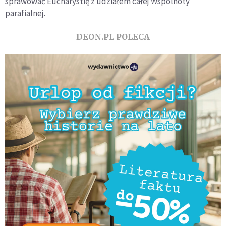
sprawować Eucharystię z udziałem całej Wspólnoty
parafialnej.
DEON.PL POLECA