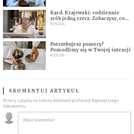
Kard. Krajewski: codziennie
zrób jedną rzecz. Zobaczysz, co
stanie się z twoim życiem
KOŚCIÓŁ
Potrzebujesz pomocy?
Pomodlimy się w Twojej intencji
KOŚCIÓŁ
SKOMENTUJ ARTYKUŁ
W nocy z piątku na sobotę dokonano profanacji Najświętszego
Sakramentu