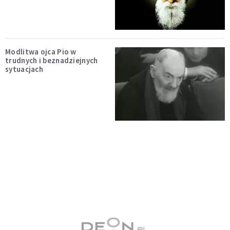
Modlitwa ojca Pio w
trudnych i beznadziejnych
sytuacjach