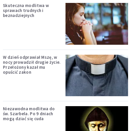
Skuteczna modlitwa w
sprawach trudnych i
beznadziejnych
W dzień odprawiał Mszę, w
nocy prowadził drugie życie.
Przełożony kazał mu
opuścić zakon
Niezawodna modlitwa do
św. Szarbela. Po 9 dniach
mogą dziać się cuda