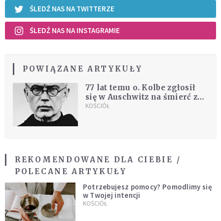
ŚLEDŹ NAS NA TWITTERZE
ŚLEDŹ NAS NA INSTAGRAMIE
POWIĄZANE ARTYKUŁY
77 lat temu o. Kolbe zgłosił
się w Auschwitz na śmierć za
współwięźnia
KOŚCIÓŁ
REKOMENDOWANE DLA CIEBIE /
POLECANE ARTYKUŁY
Potrzebujesz pomocy? Pomodlimy się
w Twojej intencji
KOŚCIÓŁ