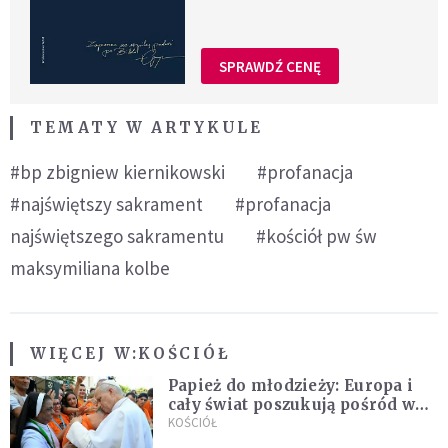
SPRAWDŹ CENĘ
TEMATY W ARTYKULE
#bp zbigniew kiernikowski
#profanacja
#najświętszy sakrament
#profanacja
najświętszego sakramentu
#kościół pw św
maksymiliana kolbe
WIĘCEJ W:
KOŚCIÓŁ
Papież do młodzieży: Europa i
cały świat poszukują pośród was
nowych świętych
KOŚCIÓŁ