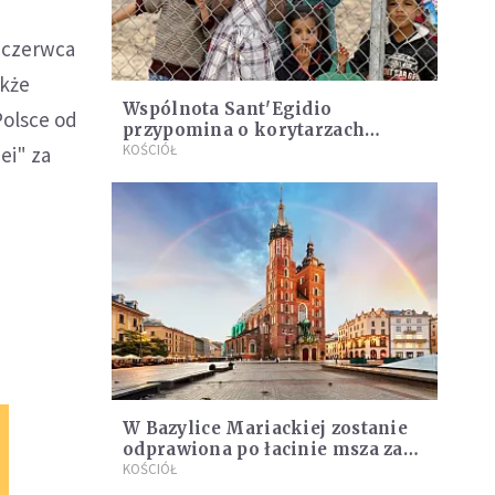
d czerwca
akże
Wspólnota Sant'Egidio
Polsce od
przypomina o korytarzach
humanitarnych jako odpowiedzi
KOŚCIÓŁ
ei" za
na wojnę w Syrii
W Bazylice Mariackiej zostanie
odprawiona po łacinie msza za
uchodźców
KOŚCIÓŁ