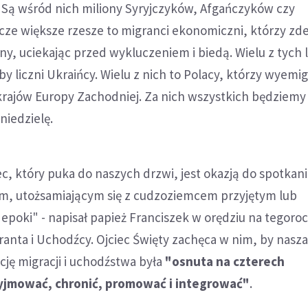
. Są wśród nich miliony Syryjczyków, Afgańczyków czy
cze większe rzesze to migranci ekonomiczni, którzy zd
ny, uciekając przed wykluczeniem i biedą. Wielu z tych l
by liczni Ukraińcy. Wielu z nich to Polacy, którzy wyemi
rajów Europy Zachodniej. Za nich wszystkich będziemy 
niedzielę.
, który puka do naszych drzwi, jest okazją do spotkani
, utożsamiającym się z cudzoziemcem przyjętym lub
poki" - napisał papież Franciszek w orędziu na tegoro
anta i Uchodźcy. Ojciec Święty zachęca w nim, by nasz
ję migracji i uchodźstwa była
"osnuta na czterech
yjmować, chronić, promować i integrować"
.