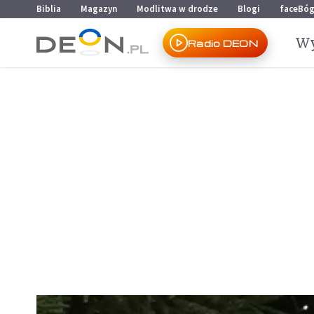
Przejdź do menu głównego
Przejdź do treści
Biblia
Magazyn
Modlitwa w drodze
Blogi
faceBó
Wy
Radio DEON