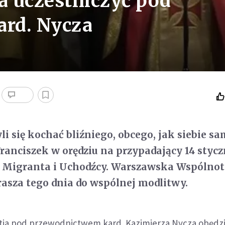
 uczestniczyć pod
rd. Nycza
i się kochać bliźniego, obcego, jak siebie s
Franciszek w orędziu na przypadający 14 stycz
 Migranta i Uchodźcy. Warszawska Wspólno
rasza tego dnia do wspólnej modlitwy.
tia pod przewodnictwem kard. Kazimierza Nycza obędzi