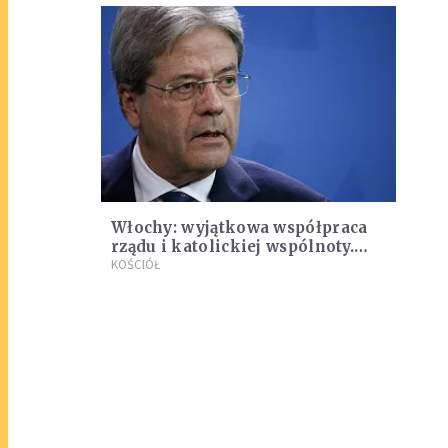
Włochy: wyjątkowa współpraca
rządu i katolickiej wspólnoty.
Premier podziękował
KOŚCIÓŁ
Sant'Egidio