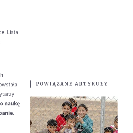
e. Lista
:
h i
owstała
POWIĄZANE ARTYKUŁY
ytarzy
ło naukę
ibanie
.