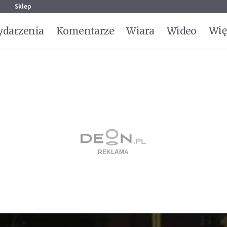
g
Sklep
Wię
darzenia
Komentarze
Wiara
Wideo