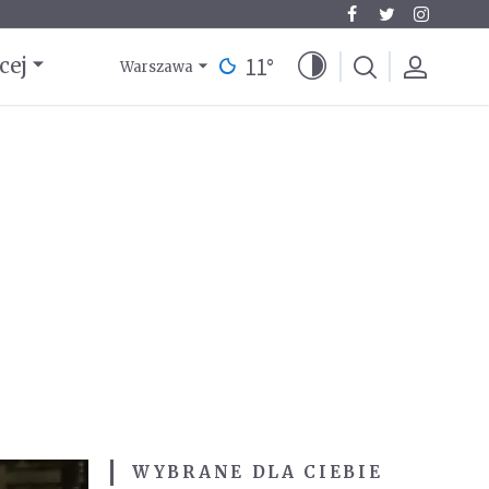
11
°
cej
Warszawa
WYBRANE DLA CIEBIE