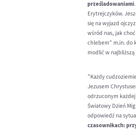
prześladowaniami
Erytrejczyków. Jesz
się na wyjazd ojczyz
wśród nas, jak choć
chlebem" m.in. do k
modlić w najbliższą 
"Każdy cudzoziemiec
Jezusem Chrystusem
odrzuconym każdej e
Światowy Dzień Migr
odpowiedź na sytuac
czasownikach: prz