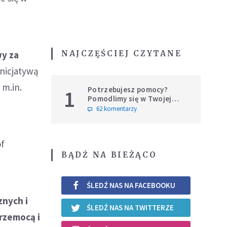
NAJCZĘŚCIEJ CZYTANE
wy za
inicjatywą
 m.in.
Potrzebujesz pomocy?
1
Pomodlimy się w Twojej
intencji
62 komentarzy
of
BĄDŹ NA BIEŻĄCO
ŚLEDŹ NAS NA FACEBOOKU
znych i
ŚLEDŹ NAS NA TWITTERZE
rzemocą i