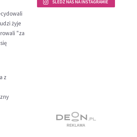
ŚLEDŹ NAS NA INSTAGRAMIE
ecydowali
udzi żyje
growali "za
się
a z
czny
a