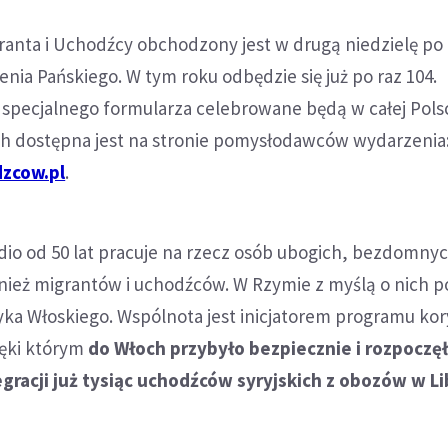
ranta i Uchodźcy obchodzony jest w drugą niedzielę po
enia Pańskiego. W tym roku odbędzie się już po raz 104.
specjalnego formularza celebrowane będą w całej Polsc
ch dostępna jest na stronie pomysłodawców wydarzenia
zcow.pl
.
io od 50 lat pracuje na rzecz osób ubogich, bezdomnyc
ież migrantów i uchodźców. W Rzymie z myślą o nich p
zyka Włoskiego. Wspólnota jest inicjatorem programu kor
ęki którym
do Włoch przybyło bezpiecznie i rozpoczę
tegracji już tysiąc uchodźców syryjskich z obozów w L