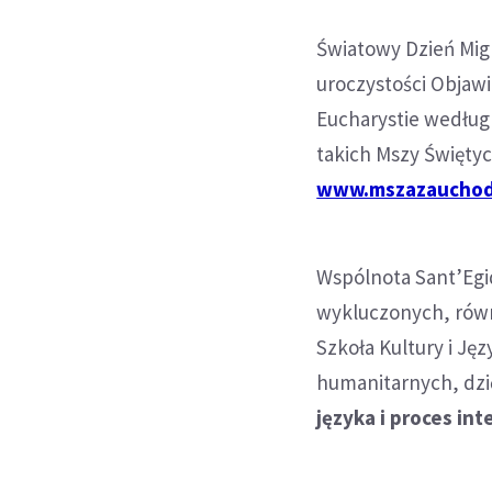
Światowy Dzień Mig
uroczystości Objawi
Eucharystie według 
takich Mszy Święty
www.mszazauchod
Wspólnota Sant’Egid
wykluczonych, równ
Szkoła Kultury i Ję
humanitarnych, dzi
języka i proces in