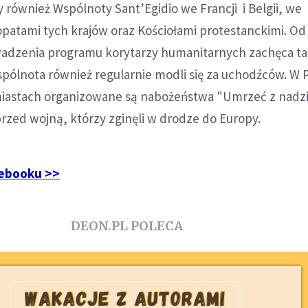
również Wspólnoty Sant’Egidio we Francji i Belgii, we
opatami tych krajów oraz Kościołami protestanckimi. O
adzenia programu korytarzy humanitarnych zachęca t
spólnota również regularnie modli się za uchodźców. W 
 miastach organizowane są nabożeństwa "Umrzeć z nadzi
przed wojną, którzy zginęli w drodze do Europy.
cebooku >>
DEON.PL POLECA