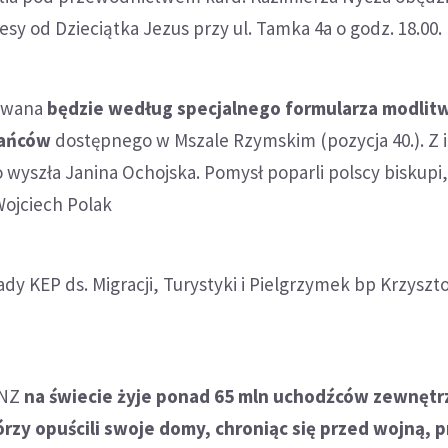
esy od Dzieciątka Jezus przy ul. Tamka 4a o godz. 18.00.
wowana
będzie według specjalnego formularza modlit
nańców
dostępnego w Mszale Rzymskim (pozycja 40.). Z 
o wyszła Janina Ochojska. Pomysł poparli polscy biskupi,
Wojciech Polak
dy KEP ds. Migracji, Turystyki i Pielgrzymek bp Krzyszt
ONZ
na świecie żyje ponad 65 mln uchodźców zewnętr
zy opuścili swoje domy, chroniąc się przed wojną, p