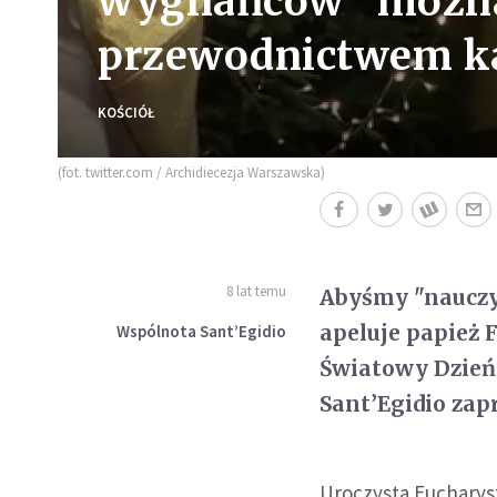
wygnańców" można
przewodnictwem ka
KOŚCIÓŁ
(fot. twitter.com / Archidiecezja Warszawska)
8 lat temu
Abyśmy "nauczyl
apeluje papież 
Wspólnota Sant’Egidio
Światowy Dzień
Sant’Egidio zap
Uroczysta Eucharys