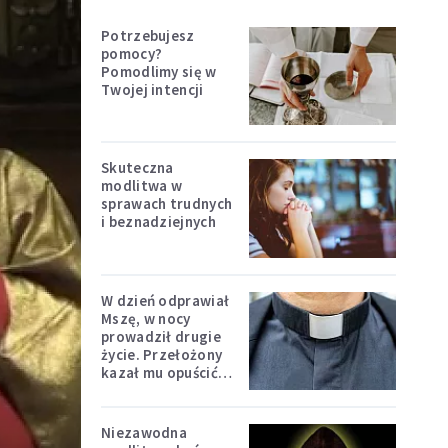
Potrzebujesz
pomocy?
Pomodlimy się w
Twojej intencji
Skuteczna
modlitwa w
sprawach trudnych
i beznadziejnych
W dzień odprawiał
Mszę, w nocy
prowadził drugie
życie. Przełożony
kazał mu opuścić
zakon
Niezawodna