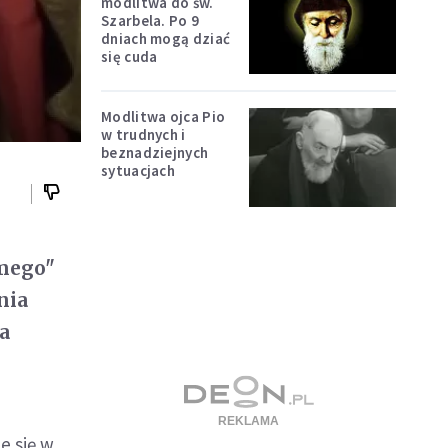
modlitwa do św.
Szarbela. Po 9
dniach mogą dziać
się cuda
Modlitwa ojca Pio
w trudnych i
beznadziejnych
sytuacjach
amego"
nia
ta
e się w