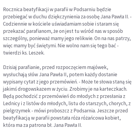
Rocznica beatyfikacji w parafii w Podsarniu będzie
przebiegać w duchu dziękczynienia za osobę Jana Pawła II. -
Codziennie w kościele uświadamiam sobie i staram się
przekazać parafianom, że on jest tu wśród nas w sposób
szczególny, ponieważ mamy jego relikwie. On na nas patrzy,
więc mamy być świętymi. Nie wolno nam się tego bać -
twierdzi ks. Leszek.
Dzisiaj parafianie, przed rozpoczęciem majówek,
wysłuchają słów Jana Pawła II, potem każdy dostanie
wypisany cytat z jego przemówień. - Może te słowa staną się
jakimś drogowskazem w życiu. Zrobimy je na karteczkach.
Będą pochodzić z przemówień do młodych z przesłania z
Lednicy i z listów do młodych, listu do starszych, chorych, z
pielgrzymek - mówi proboszcz z Podsarnia. Jeszcze przed
beatyfikacją w parafii powstała róża różańcowa kobiet,
która ma za patrona bł. Jana Pawła II.