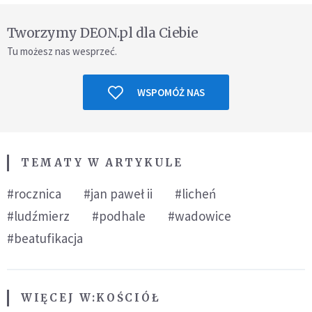
Tworzymy DEON.pl dla Ciebie
Tu możesz nas wesprzeć.
WSPOMÓŻ NAS
TEMATY W ARTYKULE
#rocznica
#jan paweł ii
#licheń
#ludźmierz
#podhale
#wadowice
#beatufikacja
WIĘCEJ W:
KOŚCIÓŁ