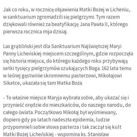
Jak co roku, w rocznicę objawienia Matki Bożej w Licheniu,
w sanktuarium zgromadzili się pielgrzymi. Tym razem
dziękowali również za beatyfikację Jana Pawła II, którego
pierwsza rocznica mija dzisiaj.
Las grąbliński jest dla Sanktuarium Najświętszej Maryi
Panny Licheńskiej miejscem szczególnym, gdzie rozpoczęła
się historia miejsca, do którego każdego roku przybywają
setki tysięcy pielgrzymów szukających Boga. 162 lata temu
w leśnej gęstwinie skromnemu pasterzowi, Mikołajowi
Sikatce, ukazała się tam Matka Boża.
- To właśnie miejsce Maryja wybrała sobie, aby ukazać się i
przynieść orędzie do mieszkańców, do naszego narodu, do
całego świata. Początkowo Mikołaj był wyśmiewany,
dopiero gdy po latach nadeszła epidemia, ludzie
przypomnieli sobie słowa pasterza i tak zaczął się kult
Matki Bożej Licheńskiej - wspomina ks. Stanisław