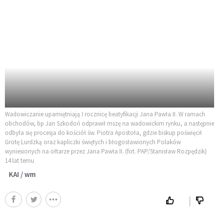
Wadowiczanie upamiętniają I rocznicę beatyfikacji Jana Pawła II. W ramach
obchodów, bp Jan Szkodoń odprawił mszę na wadowickim rynku, a następnie
odbyła się procesja do kościół św. Piotra Apostoła, gdzie biskup poświęcił
Grotę Lurdzką oraz kapliczki świętych i błogosławionych Polaków
wyniesionych na ołtarze przez Jana Pawła II. (fot. PAP/Stanisław Rozpędzik)
14 lat temu
KAI / wm