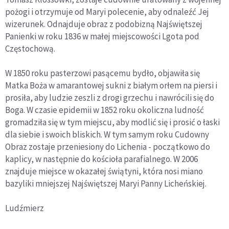
pożogi i otrzymuje od Maryi polecenie, aby odnaleźć Jej
wizerunek. Odnajduje obraz z podobizną Najświętszej
Panienki w roku 1836 w małej miejscowości Lgota pod
Częstochową.
W 1850 roku pasterzowi pasącemu bydło, objawiła się
Matka Boża w amarantowej sukni z białym orłem na piersi i
prosiła, aby ludzie zeszli z drogi grzechu i nawrócili się do
Boga. W czasie epidemii w 1852 roku okoliczna ludność
gromadziła się w tym miejscu, aby modlić się i prosić o łaski
dla siebie i swoich bliskich. W tym samym roku Cudowny
Obraz zostaje przeniesiony do Lichenia - początkowo do
kaplicy, w następnie do kościoła parafialnego. W 2006
znajduje miejsce w okazałej świątyni, która nosi miano
bazyliki mniejszej Najświętszej Maryi Panny Licheńskiej.
Ludźmierz