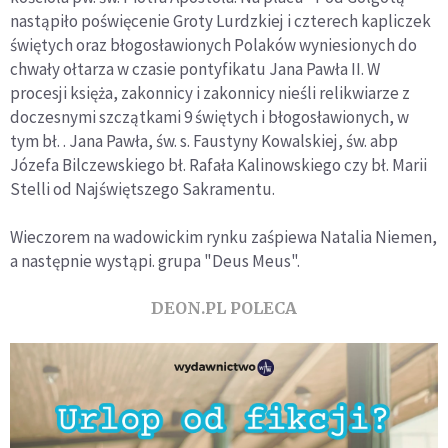
nastąpiło poświęcenie Groty Lurdzkiej i czterech kapliczek
świętych oraz błogosławionych Polaków wyniesionych do
chwały ołtarza w czasie pontyfikatu Jana Pawła II. W
procesji księża, zakonnicy i zakonnicy nieśli relikwiarze z
doczesnymi szczątkami 9 świętych i błogosławionych, w
tym bł. . Jana Pawła, św. s. Faustyny Kowalskiej, św. abp
Józefa Bilczewskiego bł. Rafała Kalinowskiego czy bł. Marii
Stelli od Najświętszego Sakramentu.
Wieczorem na wadowickim rynku zaśpiewa Natalia Niemen,
a następnie wystąpi. grupa "Deus Meus".
DEON.PL POLECA