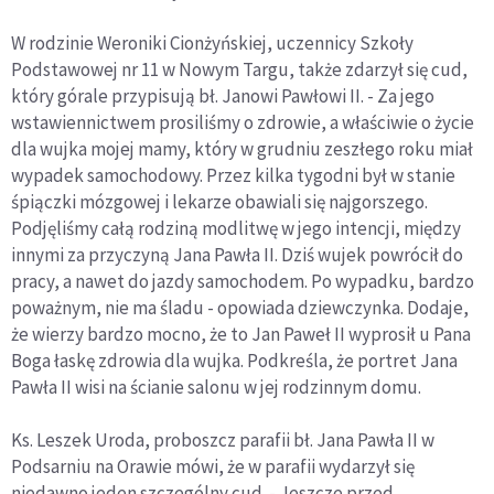
W rodzinie Weroniki Cionżyńskiej, uczennicy Szkoły
Podstawowej nr 11 w Nowym Targu, także zdarzył się cud,
który górale przypisują bł. Janowi Pawłowi II. - Za jego
wstawiennictwem prosiliśmy o zdrowie, a właściwie o życie
dla wujka mojej mamy, który w grudniu zeszłego roku miał
wypadek samochodowy. Przez kilka tygodni był w stanie
śpiączki mózgowej i lekarze obawiali się najgorszego.
Podjęliśmy całą rodziną modlitwę w jego intencji, między
innymi za przyczyną Jana Pawła II. Dziś wujek powrócił do
pracy, a nawet do jazdy samochodem. Po wypadku, bardzo
poważnym, nie ma śladu - opowiada dziewczynka. Dodaje,
że wierzy bardzo mocno, że to Jan Paweł II wyprosił u Pana
Boga łaskę zdrowia dla wujka. Podkreśla, że portret Jana
Pawła II wisi na ścianie salonu w jej rodzinnym domu.
Ks. Leszek Uroda, proboszcz parafii bł. Jana Pawła II w
Podsarniu na Orawie mówi, że w parafii wydarzył się
niedawno jeden szczególny cud. - Jeszcze przed