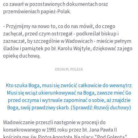
co zawarł w pozostawionych dokumentach oraz
przemówieniach papież-Polak.
- Przyjmijmy na nowo to, co do nas mówił, do czego
zachęcał, przed czym ostrzegał - podkreślał biskup i
zaznaczał, by szczególnie w Wadowicach - mieście pełnym
śladów i pamiątek po bł. Karolu Wojtyle, dziękować za jego
opiekę duchową.
DEON.PL POLECA
Kto szuka Boga, musi się zwrócić całkowicie do wewnątrz.
Musi się wciąż ukierunkowywać na Boga, zawsze mieć Go
przed oczyma i wytrwale zapominać o sobie, aż znajdzie
Boga, swój prawdziwy skarb. (Sprawdź:
Rozwój duchowy
)
Wadowiczanie przeszli następnie w procesji do
konsekrowanego w 1991 roku przez bł. Jana Pawła II
kościoła pw. św. Piotra Apostoła. Na placu "Pod Golgotą"