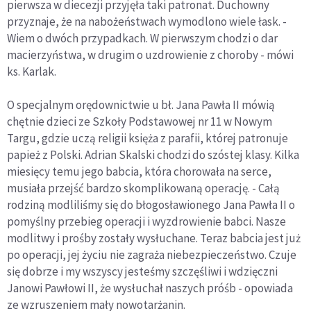
pierwsza w diecezji przyjęła taki patronat. Duchowny
przyznaje, że na nabożeństwach wymodlono wiele łask. -
Wiem o dwóch przypadkach. W pierwszym chodzi o dar
macierzyństwa, w drugim o uzdrowienie z choroby - mówi
ks. Karlak.
O specjalnym orędownictwie u bł. Jana Pawła II mówią
chętnie dzieci ze Szkoły Podstawowej nr 11 w Nowym
Targu, gdzie uczą religii księża z parafii, której patronuje
papież z Polski. Adrian Skalski chodzi do szóstej klasy. Kilka
miesięcy temu jego babcia, która chorowała na serce,
musiała przejść bardzo skomplikowaną operację. - Całą
rodziną modliliśmy się do błogosławionego Jana Pawła II o
pomyślny przebieg operacji i wyzdrowienie babci. Nasze
modlitwy i prośby zostały wysłuchane. Teraz babcia jest już
po operacji, jej życiu nie zagraża niebezpieczeństwo. Czuje
się dobrze i my wszyscy jesteśmy szczęśliwi i wdzięczni
Janowi Pawłowi II, że wysłuchał naszych próśb - opowiada
ze wzruszeniem mały nowotarżanin.