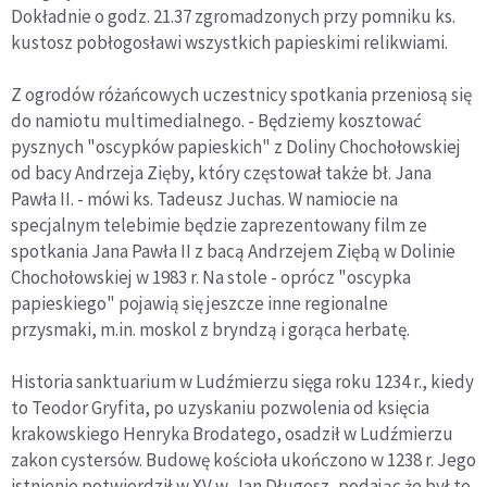
Dokładnie o godz. 21.37 zgromadzonych przy pomniku ks.
kustosz pobłogosławi wszystkich papieskimi relikwiami.
Z ogrodów różańcowych uczestnicy spotkania przeniosą się
do namiotu multimedialnego. - Będziemy kosztować
pysznych "oscypków papieskich" z Doliny Chochołowskiej
od bacy Andrzeja Zięby, który częstował także bł. Jana
Pawła II. - mówi ks. Tadeusz Juchas. W namiocie na
specjalnym telebimie będzie zaprezentowany film ze
spotkania Jana Pawła II z bacą Andrzejem Ziębą w Dolinie
Chochołowskiej w 1983 r. Na stole - oprócz "oscypka
papieskiego" pojawią się jeszcze inne regionalne
przysmaki, m.in. moskol z bryndzą i gorąca herbatę.
Historia sanktuarium w Ludźmierzu sięga roku 1234 r., kiedy
to Teodor Gryfita, po uzyskaniu pozwolenia od księcia
krakowskiego Henryka Brodatego, osadził w Ludźmierzu
zakon cystersów. Budowę kościoła ukończono w 1238 r. Jego
istnienie potwierdził w XV w. Jan Długosz, podając że był to