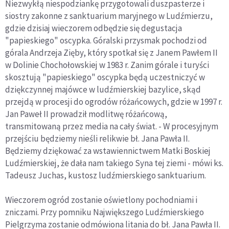
Niezwykłą niespodziankę przygotowali duszpasterze i
siostry zakonne z sanktuarium maryjnego w Ludźmierzu,
gdzie dzisiaj wieczorem odbędzie się degustacja
"papieskiego" oscypka. Góralski przysmak pochodzi od
górala Andrzeja Zięby, który spotkał się z Janem Pawłem II
w Dolinie Chochołowskiej w 1983 r. Zanim górale i turyści
skosztują "papieskiego" oscypka będą uczestniczyć w
dziękczynnej majówce w ludźmierskiej bazylice, skąd
przejdą w procesji do ogrodów różańcowych, gdzie w 1997 r.
Jan Paweł II prowadził modlitwę różańcową,
transmitowaną przez media na cały świat. - W procesyjnym
przejściu będziemy nieśli relikwie bł. Jana Pawła II.
Będziemy dziękować za wstawiennictwem Matki Boskiej
Ludźmierskiej, że dała nam takiego Syna tej ziemi - mówi ks.
Tadeusz Juchas, kustosz ludźmierskiego sanktuarium.
Wieczorem ogród zostanie oświetlony pochodniami i
zniczami. Przy pomniku Największego Ludźmierskiego
Pielgrzyma zostanie odmówiona litania do bł. Jana Pawła II.