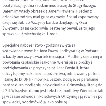
beatyfikacją jedna z rodzin modliła się do Sługi Bożego.
Dałem im wtedy obrazek z Janem Pawłem II. Jeden z
członków rodziny miał guza w głowie. Został zoperowany i
czuje się dobrze. Wszyscy bardzo dziękujemy Ojcu
Świętemu za łaskę zdrowia. Jesteśmy pewni, że to jego
sprawka - uśmiecha się ks. Uroda.
Specjalne nabożeństwo - godzina święta za
wstawiennictwem bł. Jana Pawła II odbywa się w Podsarniu
w każdy pierwszy czwartek miesiąca. - Modlimy się na niej o
powołania kapłańskie i zakonne. Wierni piszą prośby i
podziękowania za przyczyną bł. Jana Pawła II, które
odczytujemy na koniec nabożeństwa, odmawiamy potem
litanię do bł. JP II - mówi ks. Leszek. Dodaje, że parafianie
bardzo dużo modlą się indywidualnie. Odmawiają litanię do
JP II. W każdym domu jest tekst tej modlitwy. Wierni dostali
ją w czasie odwiedzin kolędowych. Otrzymują ją również po
spowiedzi, by odmówić ją jako pokutę.