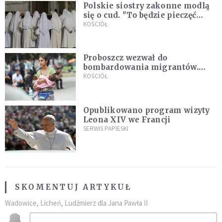
Polskie siostry zakonne modlą
się o cud. "To będzie pieczęć
Pana Boga dla naszej wiary"
KOŚCIÓŁ
Proboszcz wezwał do
bombardowania migrantów.
"Masowy ogień przeciwko
KOŚCIÓŁ
najeźdźcom!"
Opublikowano program wizyty
Leona XIV we Francji
SERWIS PAPIESKI
SKOMENTUJ ARTYKUŁ
Wadowice, Licheń, Ludźmierz dla Jana Pawła II