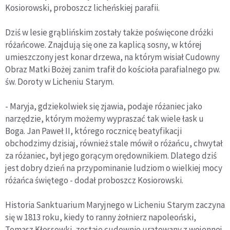
Kosiorowski, proboszcz licheńskiej parafii.
Dziś w lesie grąblińskim zostały także poświęcone dróżki
różańcowe. Znajdują się one za kaplicą sosny, w której
umieszczony jest konar drzewa, na którym wisiał Cudowny
Obraz Matki Bożej zanim trafił do kościoła parafialnego pw.
św. Doroty w Licheniu Starym.
- Maryja, gdziekolwiek się zjawia, podaje różaniec jako
narzędzie, którym możemy wypraszać tak wiele łask u
Boga. Jan Paweł II, którego rocznicę beatyfikacji
obchodzimy dzisiaj, również stale mówił o różańcu, chwytał
za różaniec, był jego gorącym orędownikiem. Dlatego dziś
jest dobry dzień na przypominanie ludziom o wielkiej mocy
różańca świętego - dodał proboszcz Kosiorowski.
Historia Sanktuarium Maryjnego w Licheniu Starym zaczyna
się w 1813 roku, kiedy to ranny żołnierz napoleoński,
Tomasz Kłossowki, zostaje cudownie uratowany z wojennej