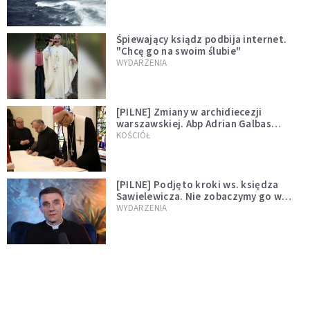
Śpiewający ksiądz podbija internet.
"Chcę go na swoim ślubie"
WYDARZENIA
[PILNE] Zmiany w archidiecezji
warszawskiej. Abp Adrian Galbas
wręczył dekrety nowym proboszczom
KOŚCIÓŁ
[PILNE] Podjęto kroki ws. księdza
Sawielewicza. Nie zobaczymy go w
mediach
WYDARZENIA