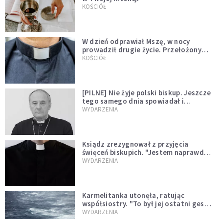
KOŚCIÓŁ
W dzień odprawiał Mszę, w nocy
prowadził drugie życie. Przełożony
kazał mu opuścić zakon
KOŚCIÓŁ
[PILNE] Nie żyje polski biskup. Jeszcze
tego samego dnia spowiadał i
sprawował Mszę świętą
WYDARZENIA
Ksiądz zrezygnował z przyjęcia
święceń biskupich. "Jestem naprawdę
niegodny"
WYDARZENIA
Karmelitanka utonęła, ratując
współsiostry. "To był jej ostatni gest
miłości"
WYDARZENIA