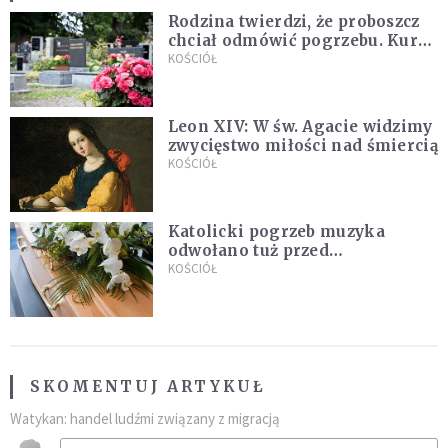
Rodzina twierdzi, że proboszcz
chciał odmówić pogrzebu. Kuria
zapowiada wyjaśnienia
KOŚCIÓŁ
Leon XIV: W św. Agacie widzimy
zwycięstwo miłości nad śmiercią
KOŚCIÓŁ
Katolicki pogrzeb muzyka
odwołano tuż przed
uroczystością. Powodem była
KOŚCIÓŁ
przynależność do masonerii
SKOMENTUJ ARTYKUŁ
Watykan: handel ludźmi związany z migracją