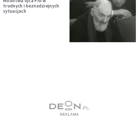
Modlitwa ojca Pio w
trudnych i beznadziejnych
sytuacjach