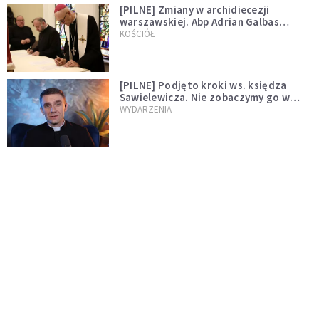
[PILNE] Zmiany w archidiecezji
warszawskiej. Abp Adrian Galbas
wręczył dekrety nowym proboszczom
KOŚCIÓŁ
[PILNE] Podjęto kroki ws. księdza
Sawielewicza. Nie zobaczymy go w
mediach
WYDARZENIA