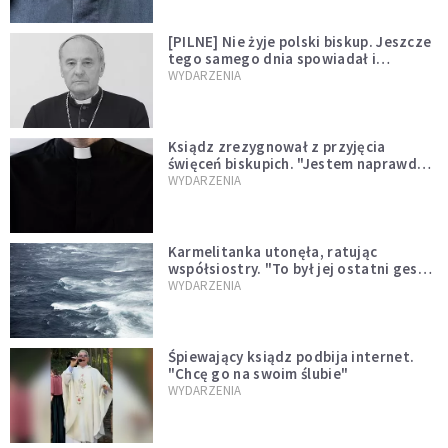
[PILNE] Nie żyje polski biskup. Jeszcze
tego samego dnia spowiadał i
sprawował Mszę świętą
WYDARZENIA
Ksiądz zrezygnował z przyjęcia
święceń biskupich. "Jestem naprawdę
niegodny"
WYDARZENIA
Karmelitanka utonęła, ratując
współsiostry. "To był jej ostatni gest
miłości"
WYDARZENIA
Śpiewający ksiądz podbija internet.
"Chcę go na swoim ślubie"
WYDARZENIA