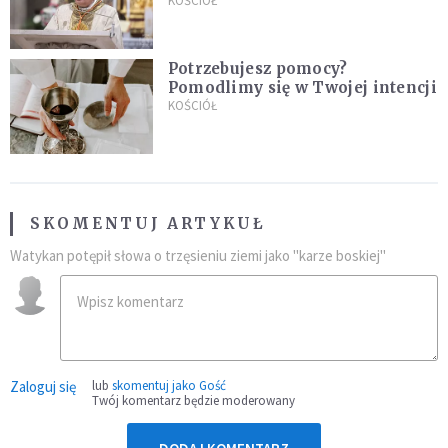
stanie się z twoim życiem
KOŚCIÓŁ
Potrzebujesz pomocy?
Pomodlimy się w Twojej intencji
KOŚCIÓŁ
SKOMENTUJ ARTYKUŁ
Watykan potępił słowa o trzęsieniu ziemi jako "karze boskiej"
Zaloguj się
lub
skomentuj jako Gość
Twój komentarz będzie moderowany