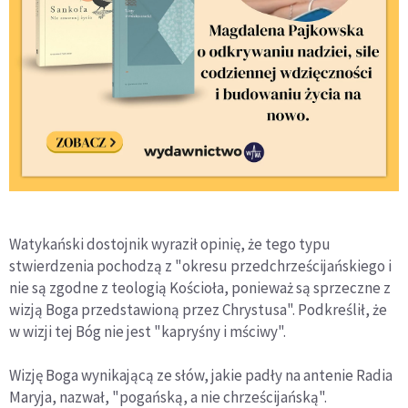
Watykański dostojnik wyraził opinię, że tego typu
stwierdzenia pochodzą z "okresu przedchrześcijańskiego i
nie są zgodne z teologią Kościoła, ponieważ są sprzeczne z
wizją Boga przedstawioną przez Chrystusa". Podkreślił, że
w wizji tej Bóg nie jest "kapryśny i mściwy".
Wizję Boga wynikającą ze słów, jakie padły na antenie Radia
Maryja, nazwał, "pogańską, a nie chrześcijańską".