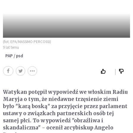
(fot. EPA/MASSIMO PERCOSSI)
9 lat temu
PAP / psd
Watykan potępił wypowiedź we włoskim Radiu
Maryja o tym, że niedawne trzęsienie ziemi
było "karą boską" za przyjęcie przez parlament
ustawy o związkach partnerskich osób tej
samej płci. To wypowiedź "obraźliwa i
skandaliczna" - ocenił arcybiskup Angelo