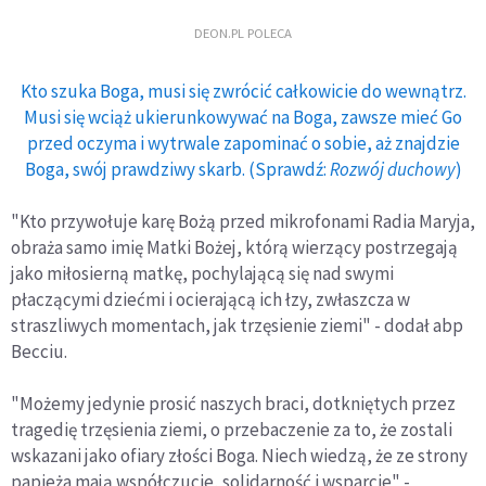
DEON.PL POLECA
Kto szuka Boga, musi się zwrócić całkowicie do wewnątrz.
Musi się wciąż ukierunkowywać na Boga, zawsze mieć Go
przed oczyma i wytrwale zapominać o sobie, aż znajdzie
Boga, swój prawdziwy skarb. (Sprawdź:
Rozwój duchowy
)
"Kto przywołuje karę Bożą przed mikrofonami Radia Maryja,
obraża samo imię Matki Bożej, którą wierzący postrzegają
jako miłosierną matkę, pochylającą się nad swymi
płaczącymi dziećmi i ocierającą ich łzy, zwłaszcza w
straszliwych momentach, jak trzęsienie ziemi" - dodał abp
Becciu.
"Możemy jedynie prosić naszych braci, dotkniętych przez
tragedię trzęsienia ziemi, o przebaczenie za to, że zostali
wskazani jako ofiary złości Boga. Niech wiedzą, że ze strony
papieża mają współczucie, solidarność i wsparcie" -