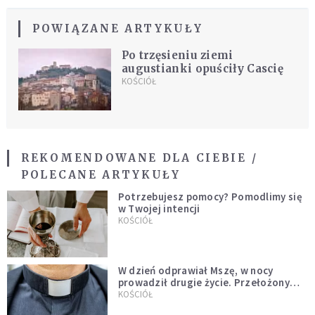
POWIĄZANE ARTYKUŁY
Po trzęsieniu ziemi
augustianki opuściły Cascię
KOŚCIÓŁ
REKOMENDOWANE DLA CIEBIE /
POLECANE ARTYKUŁY
Potrzebujesz pomocy? Pomodlimy się
w Twojej intencji
KOŚCIÓŁ
W dzień odprawiał Mszę, w nocy
prowadził drugie życie. Przełożony
kazał mu opuścić zakon
KOŚCIÓŁ