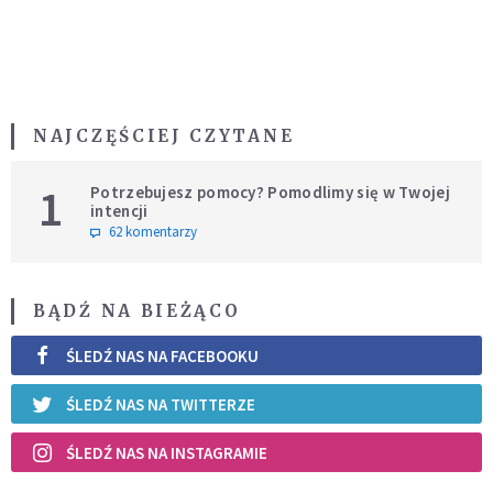
NAJCZĘŚCIEJ CZYTANE
1
Potrzebujesz pomocy? Pomodlimy się w Twojej
intencji
62 komentarzy
BĄDŹ NA BIEŻĄCO
ŚLEDŹ NAS NA FACEBOOKU
ŚLEDŹ NAS NA TWITTERZE
ŚLEDŹ NAS NA INSTAGRAMIE