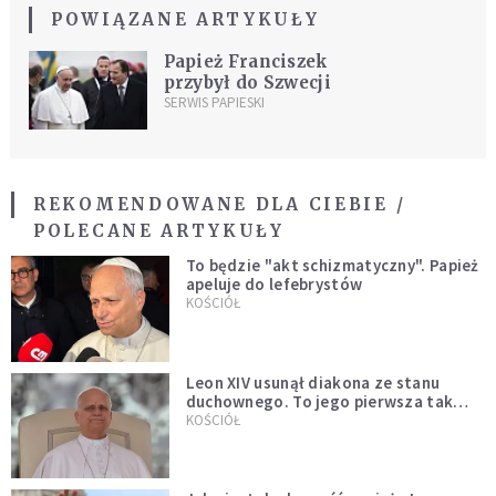
POWIĄZANE ARTYKUŁY
Papież Franciszek
przybył do Szwecji
SERWIS PAPIESKI
REKOMENDOWANE DLA CIEBIE /
POLECANE ARTYKUŁY
To będzie "akt schizmatyczny". Papież
apeluje do lefebrystów
KOŚCIÓŁ
Leon XIV usunął diakona ze stanu
duchownego. To jego pierwsza tak
bezprecedensowa decyzja
KOŚCIÓŁ