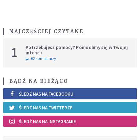
NAJCZĘŚCIEJ CZYTANE
1
Potrzebujesz pomocy? Pomodlimy się w Twojej
intencji
62 komentarzy
BĄDŹ NA BIEŻĄCO
ŚLEDŹ NAS NA FACEBOOKU
ŚLEDŹ NAS NA TWITTERZE
ŚLEDŹ NAS NA INSTAGRAMIE