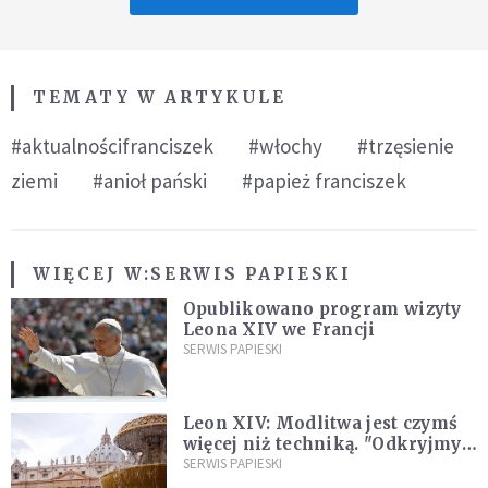
TEMATY W ARTYKULE
#aktualnościfranciszek
#włochy
#trzęsienie
ziemi
#anioł pański
#papież franciszek
WIĘCEJ W:
SERWIS PAPIESKI
Opublikowano program wizyty
Leona XIV we Francji
SERWIS PAPIESKI
Leon XIV: Modlitwa jest czymś
więcej niż techniką. "Odkryjmy
ją na nowo"
SERWIS PAPIESKI