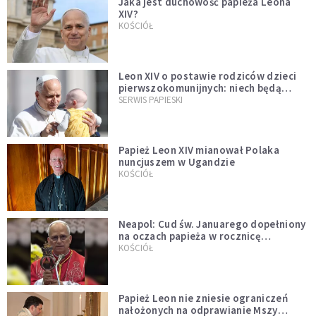
Jaka jest duchowość papieża Leona
XIV?
KOŚCIÓŁ
Leon XIV o postawie rodziców dzieci
pierwszokomunijnych: niech będą
przykładem
SERWIS PAPIESKI
Papież Leon XIV mianował Polaka
nuncjuszem w Ugandzie
KOŚCIÓŁ
Neapol: Cud św. Januarego dopełniony
na oczach papieża w rocznicę
pontyfikatu!
KOŚCIÓŁ
Papież Leon nie zniesie ograniczeń
nałożonych na odprawianie Mszy