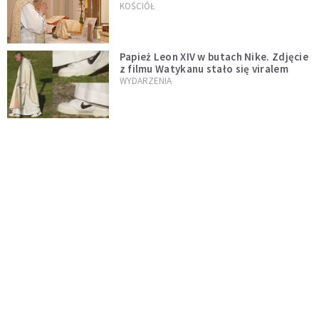
trydenckiej. „Traditionis custodes”
KOŚCIÓŁ
zostaje w mocy
Papież Leon XIV w butach Nike. Zdjęcie
z filmu Watykanu stało się viralem
WYDARZENIA