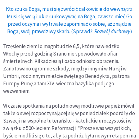
Kto szuka Boga, musi się zwrócić całkowicie do wewnątrz.
Musi się wciąż ukierunkowywać na Boga, zawsze mieć Go
przed oczyma i wytrwale zapominać o sobie, aż znajdzie
Boga, swój prawdziwy skarb. (Sprawdź:
Rozwój duchowy
)
Trzęsienie ziemi o magnitudzie 6,5, które nawiedziło
Włochy przed godziną 8 rano nie spowodowało ofiar
śmiertelnych. Kilkadziesiąt osób odniosło obrażenia.
Zanotowano ogromne szkody, między innymi w Nursji w
Umbrii, rodzinnym mieście świętego Benedykta, patrona
Europy. Runęła tam XIV-wieczna bazylika pod jego
wezwaniem.
W czasie spotkania na południowej modlitwie papież mówił
także o swej rozpoczynającej się w poniedziałek podróży do
Szwecji na wspólne luterańsko - katolickie uroczystości w
związku z 500-leciem Reformacji. "Proszę was wszystkich,
byście modlili się o to, aby ta podróż była nowym etapem na