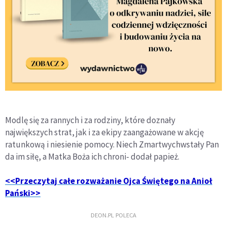
Modlę się za rannych i za rodziny, które doznały
największych strat, jak i za ekipy zaangażowane w akcję
ratunkową i niesienie pomocy. Niech Zmartwychwstały Pan
da im siłę, a Matka Boża ich chroni- dodał papież.
<<Przeczytaj całe rozważanie Ojca Świętego na Anioł
Pański>>
DEON.PL POLECA