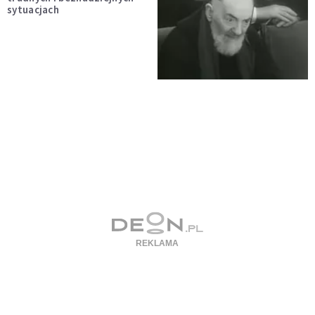
sytuacjach