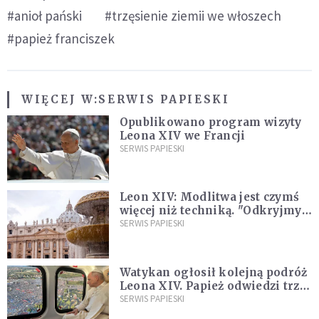
#anioł pański
#trzęsienie ziemii we włoszech
#papież franciszek
WIĘCEJ W:
SERWIS PAPIESKI
Opublikowano program wizyty
Leona XIV we Francji
SERWIS PAPIESKI
Leon XIV: Modlitwa jest czymś
więcej niż techniką. "Odkryjmy
ją na nowo"
SERWIS PAPIESKI
Watykan ogłosił kolejną podróż
Leona XIV. Papież odwiedzi trzy
kraje Ameryki Południowej
SERWIS PAPIESKI