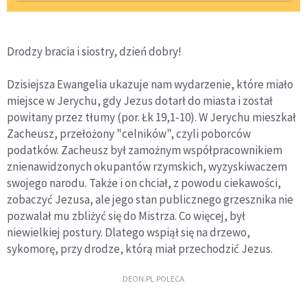
Drodzy bracia i siostry, dzień dobry!
Dzisiejsza Ewangelia ukazuje nam wydarzenie, które miało
miejsce w Jerychu, gdy Jezus dotarł do miasta i został
powitany przez tłumy (por. Łk 19,1-10). W Jerychu mieszkał
Zacheusz, przełożony "celników", czyli poborców
podatków. Zacheusz był zamożnym współpracownikiem
znienawidzonych okupantów rzymskich, wyzyskiwaczem
swojego narodu. Także i on chciał, z powodu ciekawości,
zobaczyć Jezusa, ale jego stan publicznego grzesznika nie
pozwalał mu zbliżyć się do Mistrza. Co więcej, był
niewielkiej postury. Dlatego wspiął się na drzewo,
sykomorę, przy drodze, którą miał przechodzić Jezus.
DEON.PL POLECA