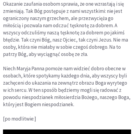
Okazanie zaufania osobom sprawia, że one wzrastają i się
zmieniają. Tak Bóg postępuje z nami wszystkimi: nie jest
ograniczony naszym grzechem, ale przezwycięża go
miłością i pozwala nam odczuć tęsknotę za dobrem. A
wszyscy odczuliśmy naszą tęsknotę za dobrem po jakimś
błędzie. Tak czyni Bóg, nasz Ojciec, tak czyni Jezus. Nie ma
osoby, która nie miałaby w sobie czegoś dobrego. Na to
patrzy Bóg, aby wyciągnąć osobę ze zła.
Niech Maryja Panna pomoże nam widzieć dobro obecne w
osobach, które spotykamy każdego dnia, aby wszyscy byli
zachęceni do ukazania na zewnątrz obrazu Boga wyrytego
w ich sercu. W ten sposób będziemy mogli się radować z
powodu niespodzianek miłosierdzia Bożego, naszego Boga,
który jest Bogiem niespodzianek.
[po modlitwie:]