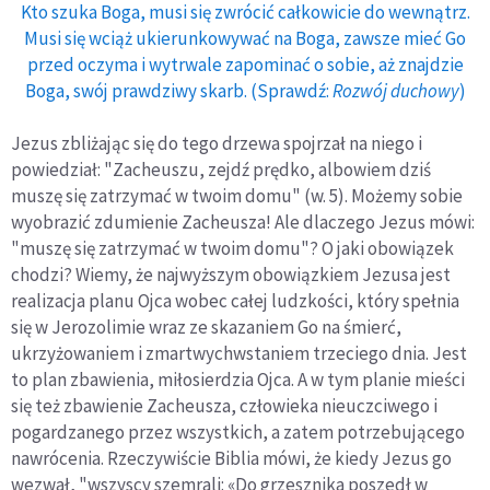
Kto szuka Boga, musi się zwrócić całkowicie do wewnątrz.
Musi się wciąż ukierunkowywać na Boga, zawsze mieć Go
przed oczyma i wytrwale zapominać o sobie, aż znajdzie
Boga, swój prawdziwy skarb. (Sprawdź:
Rozwój duchowy
)
Jezus zbliżając się do tego drzewa spojrzał na niego i
powiedział: "Zacheuszu, zejdź prędko, albowiem dziś
muszę się zatrzymać w twoim domu" (w. 5). Możemy sobie
wyobrazić zdumienie Zacheusza! Ale dlaczego Jezus mówi:
"muszę się zatrzymać w twoim domu"? O jaki obowiązek
chodzi? Wiemy, że najwyższym obowiązkiem Jezusa jest
realizacja planu Ojca wobec całej ludzkości, który spełnia
się w Jerozolimie wraz ze skazaniem Go na śmierć,
ukrzyżowaniem i zmartwychwstaniem trzeciego dnia. Jest
to plan zbawienia, miłosierdzia Ojca. A w tym planie mieści
się też zbawienie Zacheusza, człowieka nieuczciwego i
pogardzanego przez wszystkich, a zatem potrzebującego
nawrócenia. Rzeczywiście Biblia mówi, że kiedy Jezus go
wezwał, "wszyscy szemrali: «Do grzesznika poszedł w