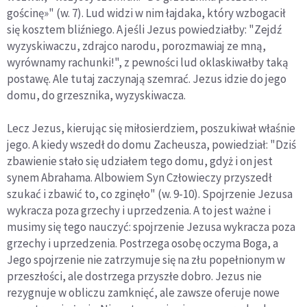
gościnę»" (w. 7). Lud widzi w nim łajdaka, który wzbogacił
się kosztem bliźniego. A jeśli Jezus powiedziałby: "Zejdź
wyzyskiwaczu, zdrajco narodu, porozmawiaj ze mną,
wyrównamy rachunki!", z pewności lud oklaskiwałby taką
postawę. Ale tutaj zaczynają szemrać. Jezus idzie do jego
domu, do grzesznika, wyzyskiwacza.
Lecz Jezus, kierując się miłosierdziem, poszukiwał właśnie
jego. A kiedy wszedł do domu Zacheusza, powiedział: "Dziś
zbawienie stało się udziałem tego domu, gdyż i on jest
synem Abrahama. Albowiem Syn Człowieczy przyszedł
szukać i zbawić to, co zginęło" (w. 9-10). Spojrzenie Jezusa
wykracza poza grzechy i uprzedzenia. A to jest ważne i
musimy się tego nauczyć: spojrzenie Jezusa wykracza poza
grzechy i uprzedzenia. Postrzega osobę oczyma Boga, a
Jego spojrzenie nie zatrzymuje się na złu popełnionym w
przeszłości, ale dostrzega przyszłe dobro. Jezus nie
rezygnuje w obliczu zamknięć, ale zawsze oferuje nowe