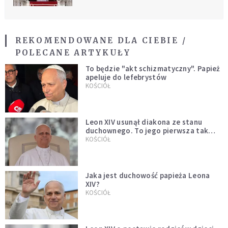
REKOMENDOWANE DLA CIEBIE /
POLECANE ARTYKUŁY
To będzie "akt schizmatyczny". Papież
apeluje do lefebrystów
KOŚCIÓŁ
Leon XIV usunął diakona ze stanu
duchownego. To jego pierwsza tak
bezprecedensowa decyzja
KOŚCIÓŁ
Jaka jest duchowość papieża Leona
XIV?
KOŚCIÓŁ