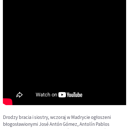
Drodzy bracia i siostry, wczoraj w Madrycie ogłoszeni
błogosławionymi José Antón Gómez, Antolín Pablos