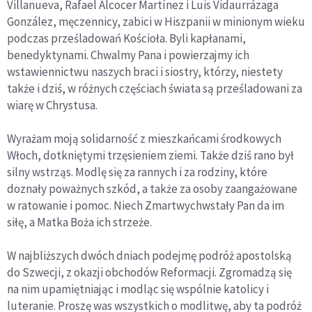
Villanueva, Rafael Alcocer Martínez i Luis Vidaurrázaga
González, męczennicy, zabici w Hiszpanii w minionym wieku
podczas prześladowań Kościoła. Byli kapłanami,
benedyktynami. Chwalmy Pana i powierzajmy ich
wstawiennictwu naszych braci i siostry, którzy, niestety
także i dziś, w różnych częściach świata są prześladowani za
wiarę w Chrystusa.
Wyrażam moją solidarność z mieszkańcami środkowych
Włoch, dotkniętymi trzęsieniem ziemi. Także dziś rano był
silny wstrząs. Modlę się za rannych i za rodziny, które
doznały poważnych szkód, a także za osoby zaangażowane
w ratowanie i pomoc. Niech Zmartwychwstały Pan da im
siłę, a Matka Boża ich strzeże.
W najbliższych dwóch dniach podejmę podróż apostolską
do Szwecji, z okazji obchodów Reformacji. Zgromadzą się
na nim upamiętniając i modląc się wspólnie katolicy i
luteranie. Proszę was wszystkich o modlitwę, aby ta podróż