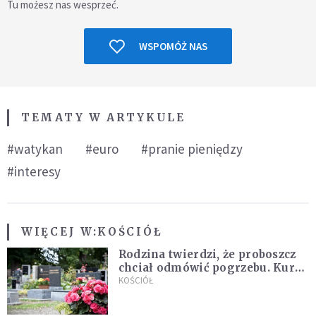
Tu możesz nas wesprzeć.
WSPOMÓŻ NAS
TEMATY W ARTYKULE
#watykan
#euro
#pranie pieniędzy
#interesy
WIĘCEJ W:
KOŚCIÓŁ
Rodzina twierdzi, że proboszcz
chciał odmówić pogrzebu. Kuria
zapowiada wyjaśnienia
KOŚCIÓŁ