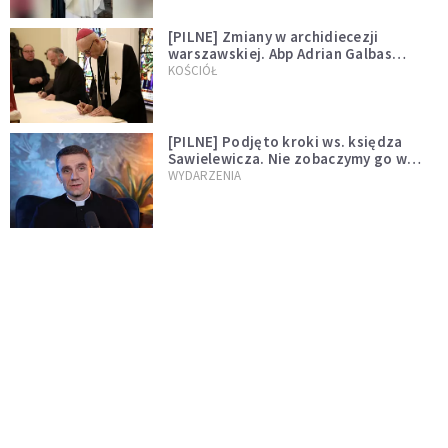
[PILNE] Zmiany w archidiecezji
warszawskiej. Abp Adrian Galbas
wręczył dekrety nowym proboszczom
KOŚCIÓŁ
[PILNE] Podjęto kroki ws. księdza
Sawielewicza. Nie zobaczymy go w
mediach
WYDARZENIA