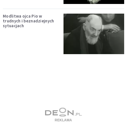
Modlitwa ojca Pio w
trudnych i beznadziejnych
sytuacjach