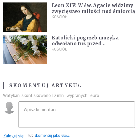
Leon XIV: W św. Agacie widzimy
zwycięstwo miłości nad śmiercią
KOŚCIÓŁ
Katolicki pogrzeb muzyka
odwołano tuż przed
uroczystością. Powodem była
KOŚCIÓŁ
przynależność do masonerii
SKOMENTUJ ARTYKUŁ
Watykan: skonfiskowano 12 mln "wypranych" euro
Zaloguj się
lub
skomentuj jako Gość