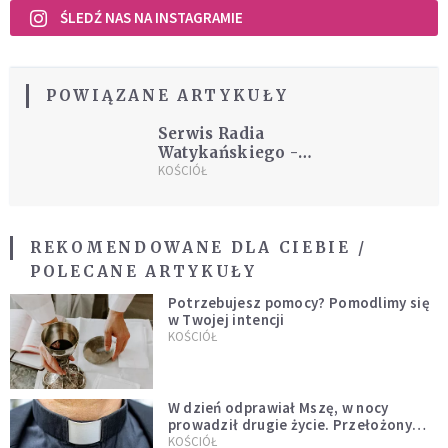
ŚLEDŹ NAS NA INSTAGRAMIE
POWIĄZANE ARTYKUŁY
Serwis Radia
Watykańskiego -
20.02.2017
KOŚCIÓŁ
REKOMENDOWANE DLA CIEBIE /
POLECANE ARTYKUŁY
Potrzebujesz pomocy? Pomodlimy się
w Twojej intencji
KOŚCIÓŁ
W dzień odprawiał Mszę, w nocy
prowadził drugie życie. Przełożony
kazał mu opuścić zakon
KOŚCIÓŁ