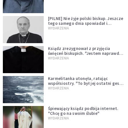
[PILNE] Nie żyje polski biskup. Jeszcze
tego samego dnia spowiadał i
sprawował Mszę świętą
WYDARZENIA
Ksiądz zrezygnował z przyjęcia
święceń biskupich. "Jestem naprawdę
niegodny"
WYDARZENIA
Karmelitanka utonęła, ratując
współsiostry. "To był jej ostatni gest
miłości"
WYDARZENIA
Śpiewający ksiądz podbija internet.
"Chcę go na swoim ślubie"
WYDARZENIA