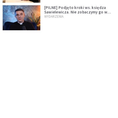
[PILNE] Podjęto kroki ws. księdza
Sawielewicza. Nie zobaczymy go w
mediach
WYDARZENIA