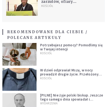
zarzutów, ofiary
ocenzurowane i ośmieszone".
KOŚCIÓŁ
List kobiet skrzywdzonych
przez Marko Rupnika
REKOMENDOWANE DLA CIEBIE /
POLECANE ARTYKUŁY
Potrzebujesz pomocy? Pomodlimy się
w Twojej intencji
KOŚCIÓŁ
W dzień odprawiał Mszę, w nocy
prowadził drugie życie. Przełożony
kazał mu opuścić zakon
KOŚCIÓŁ
[PILNE] Nie żyje polski biskup. Jeszcze
tego samego dnia spowiadał i
sprawował Mszę świętą
WYDARZENIA