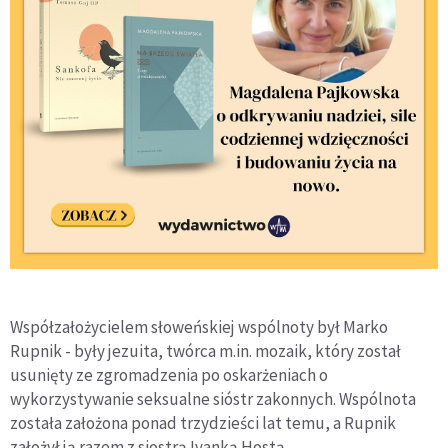
Współzałożycielem słoweńskiej wspólnoty był Marko
Rupnik - były jezuita, twórca m.in. mozaik, który został
usunięty ze zgromadzenia po oskarżeniach o
wykorzystywanie seksualne sióstr zakonnych. Wspólnota
została założona ponad trzydzieści lat temu, a Rupnik
założył ją razem z siostrą Ivanką Hostą.