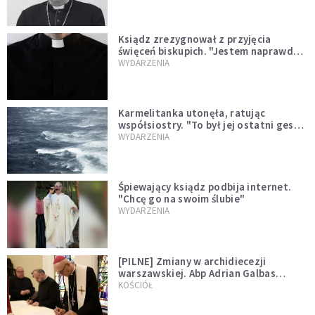
Ksiądz zrezygnował z przyjęcia
święceń biskupich. "Jestem naprawdę
niegodny"
WYDARZENIA
Karmelitanka utonęła, ratując
współsiostry. "To był jej ostatni gest
miłości"
WYDARZENIA
Śpiewający ksiądz podbija internet.
"Chcę go na swoim ślubie"
WYDARZENIA
[PILNE] Zmiany w archidiecezji
warszawskiej. Abp Adrian Galbas
wręczył dekrety nowym proboszczom
KOŚCIÓŁ