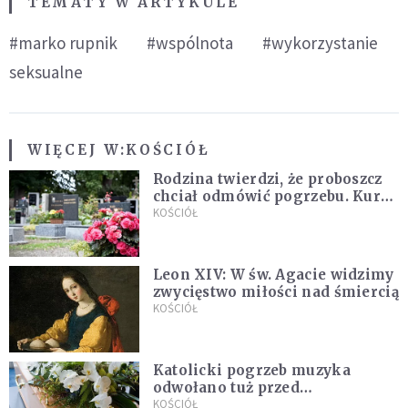
TEMATY W ARTYKULE
#marko rupnik
#wspólnota
#wykorzystanie
seksualne
WIĘCEJ W:
KOŚCIÓŁ
Rodzina twierdzi, że proboszcz
chciał odmówić pogrzebu. Kuria
zapowiada wyjaśnienia
KOŚCIÓŁ
Leon XIV: W św. Agacie widzimy
zwycięstwo miłości nad śmiercią
KOŚCIÓŁ
Katolicki pogrzeb muzyka
odwołano tuż przed
uroczystością. Powodem była
KOŚCIÓŁ