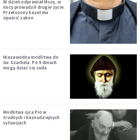
W dzień odprawiał Mszę, w
nocy prowadził drugie życie.
Przełożony kazał mu
opuścić zakon
Niezawodna modlitwa do
św. Szarbela. Po 9 dniach
mogą dziać się cuda
Modlitwa ojca Pio w
trudnych i beznadziejnych
sytuacjach