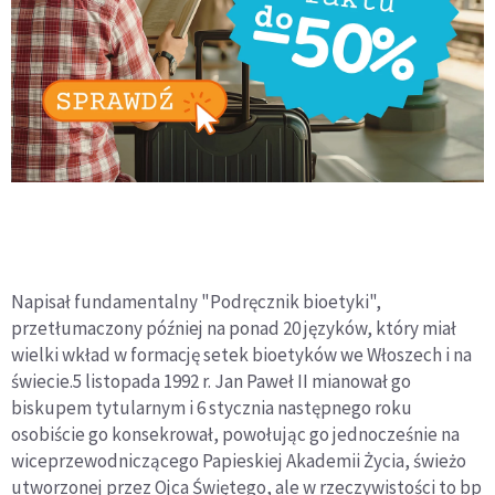
Napisał fundamentalny "Podręcznik bioetyki",
przetłumaczony później na ponad 20 języków, który miał
wielki wkład w formację setek bioetyków we Włoszech i na
świecie.5 listopada 1992 r. Jan Paweł II mianował go
biskupem tytularnym i 6 stycznia następnego roku
osobiście go konsekrował, powołując go jednocześnie na
wiceprzewodniczącego Papieskiej Akademii Życia, świeżo
utworzonej przez Ojca Świętego, ale w rzeczywistości to bp