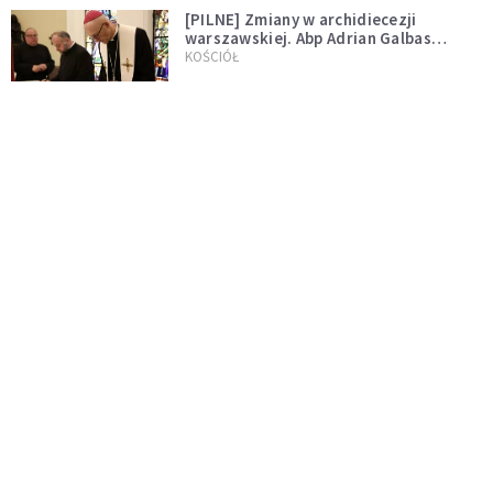
[PILNE] Zmiany w archidiecezji
warszawskiej. Abp Adrian Galbas
wręczył dekrety nowym proboszczom
KOŚCIÓŁ
[PILNE] Podjęto kroki ws. księdza
Sawielewicza. Nie zobaczymy go w
mediach
WYDARZENIA