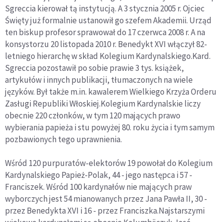
Sgreccia kierował tą instytucją. A 3 stycznia 2005 r. Ojciec
Święty już formalnie ustanowił go szefem Akademii. Urząd
ten biskup profesor sprawował do 17 czerwca 2008 r. A na
konsystorzu 20 listopada 2010 r. Benedykt XVI włączył 82-
letniego hierarchę w skład Kolegium Kardynalskiego.Kard.
Sgreccia pozostawił po sobie prawie 3 tys. książek,
artykułów i innych publikacji, tłumaczonych na wiele
języków. Był także m.in. kawalerem Wielkiego Krzyża Orderu
Zasługi Republiki Włoskiej.Kolegium Kardynalskie liczy
obecnie 220 członków, w tym 120 mających prawo
wybierania papieża i stu powyżej 80. roku życia i tym samym
pozbawionych tego uprawnienia.
Wśród 120 purpuratów-elektorów 19 powołał do Kolegium
Kardynalskiego Papież-Polak, 44 - jego następca i 57 -
Franciszek. Wśród 100 kardynałów nie mających praw
wyborczych jest 54 mianowanych przez Jana Pawła II, 30 -
przez Benedykta XVI i 16 - przez Franciszka.Najstarszymi