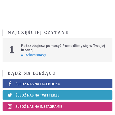
NAJCZĘŚCIEJ CZYTANE
1
Potrzebujesz pomocy? Pomodlimy się w Twojej
intencji
62 komentarzy
BĄDŹ NA BIEŻĄCO
ŚLEDŹ NAS NA FACEBOOKU
ŚLEDŹ NAS NA TWITTERZE
ŚLEDŹ NAS NA INSTAGRAMIE