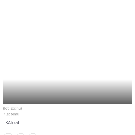
(fot. sxc.hu)
7 lat temu
KAI/ ed