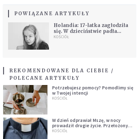
POWIĄZANE ARTYKUŁY
Holandia: 17-latka zagłodziła
się. W dzieciństwie padła
ofiarą molestowania i gwałtu
KOŚCIÓŁ
REKOMENDOWANE DLA CIEBIE /
POLECANE ARTYKUŁY
Potrzebujesz pomocy? Pomodlimy się
w Twojej intencji
KOŚCIÓŁ
W dzień odprawiał Mszę, w nocy
prowadził drugie życie. Przełożony
kazał mu opuścić zakon
KOŚCIÓŁ