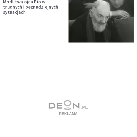
Modlitwa ojca Pio w
trudnych i beznadziejnych
sytuacjach