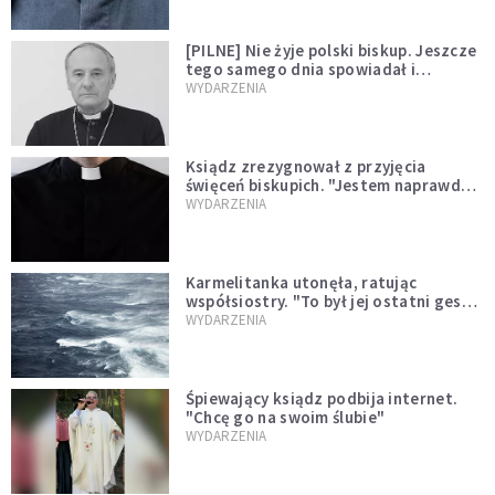
[PILNE] Nie żyje polski biskup. Jeszcze
tego samego dnia spowiadał i
sprawował Mszę świętą
WYDARZENIA
Ksiądz zrezygnował z przyjęcia
święceń biskupich. "Jestem naprawdę
niegodny"
WYDARZENIA
Karmelitanka utonęła, ratując
współsiostry. "To był jej ostatni gest
miłości"
WYDARZENIA
Śpiewający ksiądz podbija internet.
"Chcę go na swoim ślubie"
WYDARZENIA