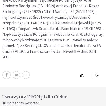
wiekowo kardynałami są obecnie Kolumbijczyk José
Pimiento Rodríguez (18 II 1919) oraz dwaj Francuzi: Roger
Etchegaray (25 IX 1922) i Albert Vanhoye SI (24 VII 1923),
najmłodszymi zaś Środkowoafrykańczyk Dieudonné
Nzapalainga (ur. 14 III 1967), Polak Konrad Krajewski (ur. 25
XI 1963) i Tongańczyk Soane Patita Paini Mafi (ur. 19 XII 1961).
Najdłuższy staż w Kolegium ma obecnie kard. R. Etchegaray,
mianowany kardynałem 30 czerwca 1979. Ponadto należy
pamiętać, że Benedykta XVI mianował kardynałem Paweł VI
dnia 27 VI 1977 a Franciszka - św. Jan Paweł II w dniu 21 II
2001.
Tworzymy DEON.pl dla Ciebie
Tu możesz nas wesprzeć.