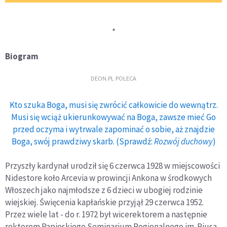
*
Biogram
DEON.PL POLECA
Kto szuka Boga, musi się zwrócić całkowicie do wewnątrz.
Musi się wciąż ukierunkowywać na Boga, zawsze mieć Go
przed oczyma i wytrwale zapominać o sobie, aż znajdzie
Boga, swój prawdziwy skarb. (Sprawdź:
Rozwój duchowy
)
Przyszły kardynał urodził się 6 czerwca 1928 w miejscowości
Nidestore koło Arcevia w prowincji Ankona w środkowych
Włoszech jako najmłodsze z 6 dzieci w ubogiej rodzinie
wiejskiej. Święcenia kapłańskie przyjął 29 czerwca 1952.
Przez wiele lat - do r. 1972 był wicerektorem a następnie
rektorem Papieskiego Seminarium Regionalnego im. Piusa