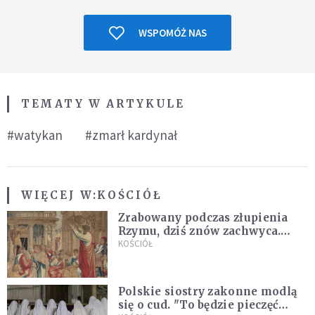
WSPOMÓŻ NAS
TEMATY W ARTYKULE
#watykan
#zmarł kardynał
WIĘCEJ W:
KOŚCIÓŁ
Zrabowany podczas złupienia
Rzymu, dziś znów zachwyca.
Wyjątkowy arras w Castel
KOŚCIÓŁ
Gandolfo
Polskie siostry zakonne modlą
się o cud. "To będzie pieczęć