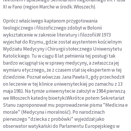
XI w Fano (region Marche w środk. Włoszech).
Oprócz właściwego kapłanom przygotowania
teologicznego i filozoficznego zdobył w Bolonii
wykształcenie w zakresie literatury i filozofii.W 1973
wyjechał do Rzymu, gdzie został asystentem kościelnym
Wydziału Medycyny i Chirurgii stołecznego Uniwersytetu
Katolickiego. Tu w ciągu 8 lat pełnienia tej posługi tak
bardzo wciągnął się w sprawy medycyny, a zwłaszcza jej
wymiaru etycznego, że z czasem stał się ekspertem w tej
dziedzinie. Poznał wówczas Jana Pawła II, gdy przechodził
on leczenie w tej klinice uniwersyteckiej po zamachu z 13
maja 1981. Na tymże uniwersytecie założył w 1984 pierwszą
we Włoszech katedrę bioetyki.Wkrótce potem Sekretariat
Stanu zaproponował mu poprowadzenie pisma "Medicina e
morale" (Medycyna i moralność). Po narodzinach
pierwszego "dziecka z probówki" wyjeżdżał jako
obserwator watykański do Parlamentu Europejskiego w