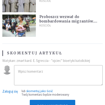
Pana Boga dla naszej wiary"
KOŚCIÓŁ
Proboszcz wezwał do
bombardowania migrantów.
"Masowy ogień przeciwko
KOŚCIÓŁ
najeźdźcom!"
SKOMENTUJ ARTYKUŁ
Watykan: zmarł kard. E. Sgreccia - "ojciec" bioetyki katolickiej
Zaloguj się
lub
skomentuj jako Gość
Twój komentarz będzie moderowany