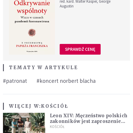
red. kard. Walter Kasper, George
Augustin
SPRAWDŹ CENĘ
TEMATY W ARTYKULE
#patronat
#koncert norbert blacha
WIĘCEJ W:
KOŚCIÓŁ
Leon XIV: Męczeństwo polskich
zakonników jest zaproszeniem
do jedności i misji całego
KOŚCIÓŁ
Kościoła