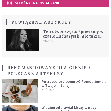
ŚLEDŹ NAS NA INSTAGRAMIE
POWIĄZANE ARTYKUŁY
Ten utwór często śpiewamy w
czasie Eucharystii. Ale takiej
jego aranżacji jeszcze nie
MUZYKA
słyszeliście [MUZYKA]
REKOMENDOWANE DLA CIEBIE /
POLECANE ARTYKUŁY
Potrzebujesz pomocy? Pomodlimy się
w Twojej intencji
KOŚCIÓŁ
W dzień odprawiał Mszę, w nocy