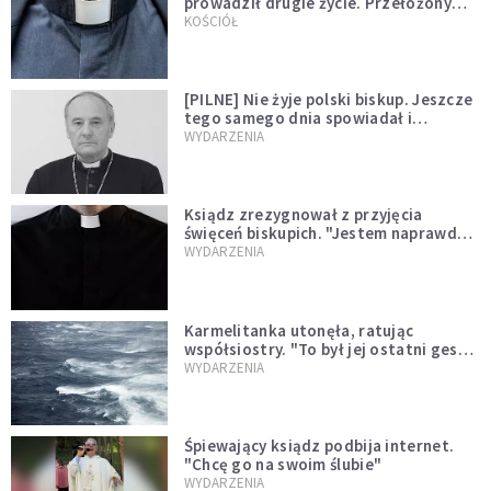
prowadził drugie życie. Przełożony
kazał mu opuścić zakon
KOŚCIÓŁ
[PILNE] Nie żyje polski biskup. Jeszcze
tego samego dnia spowiadał i
sprawował Mszę świętą
WYDARZENIA
Ksiądz zrezygnował z przyjęcia
święceń biskupich. "Jestem naprawdę
niegodny"
WYDARZENIA
Karmelitanka utonęła, ratując
współsiostry. "To był jej ostatni gest
miłości"
WYDARZENIA
Śpiewający ksiądz podbija internet.
"Chcę go na swoim ślubie"
WYDARZENIA