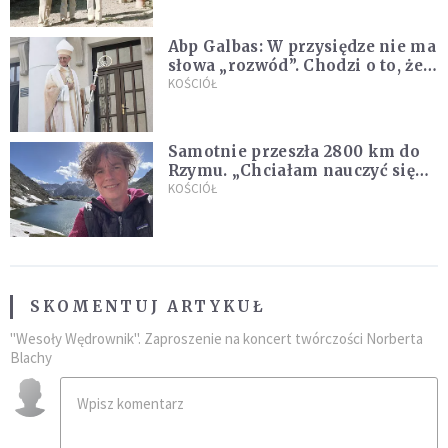
Abp Galbas: W przysiędze nie ma
słowa „rozwód”. Chodzi o to, że
„cię nie opuszczę”
KOŚCIÓŁ
Samotnie przeszła 2800 km do
Rzymu. „Chciałam nauczyć się
ufać Bogu”
KOŚCIÓŁ
SKOMENTUJ ARTYKUŁ
"Wesoły Wędrownik". Zaproszenie na koncert twórczości Norberta
Blachy