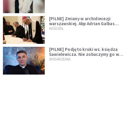
[PILNE] Zmiany w archidiecezji
warszawskiej. Abp Adrian Galbas
wręczył dekrety nowym proboszczom
KOŚCIÓŁ
[PILNE] Podjęto kroki ws. księdza
Sawielewicza. Nie zobaczymy go w
mediach
WYDARZENIA