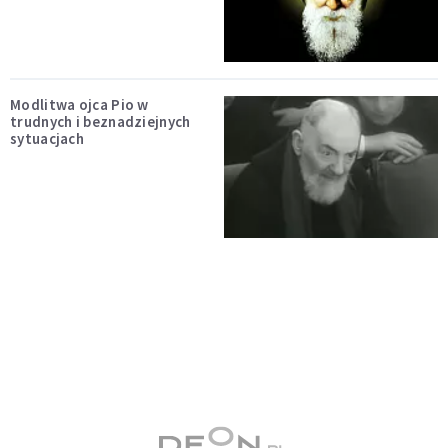
Modlitwa ojca Pio w
trudnych i beznadziejnych
sytuacjach