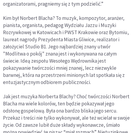
organizatorami, pragniemy się z tym podzielić.”
Kim był Norbert Blacha? To muzyk, kompozytor, aranżer,
pianista, organista, pedagog Wydziału Jazzu i Muzyki
Rozrywkowej w Katowicach i PWST Krakowie oraz Bytomiu,
laureat nagrody Prezydenta Miasta Gliwice, realizator i
założyciel Studio B1. Jego najbardziej znany utwór
"Modlitwa o pokój" znana jest i wykonywana na całym
świecie. Ideą zespołu Wesołego Wędrownika jest
pokazywanie twórczości mniej znanej, lecz niezwykle
barwnej, która na przestrzeni minionych lat spotkała się z
entuzjastycznym odbiorem publiczności.
Jak jest muzyka Norberta Blachy? Choć twórczości Norbert
Blacha ma wiele kolorów, ten będzie pokazywał jego
odsłonę gospelową. Była ona bardzo bliska jego sercu.
Przekaz i treści nie tylko wykonywał, ale też wcielał w swoje
życie. Od zawsze lubił duże składy wykonawcze, śmiało
można powiedzieć że pisząc “miał rozmach”. Nietuzinkowe