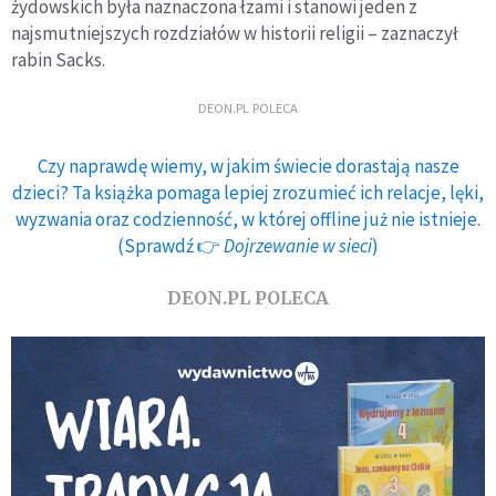
żydowskich była naznaczona łzami i stanowi jeden z
najsmutniejszych rozdziałów w historii religii – zaznaczył
rabin Sacks.
DEON.PL POLECA
Czy naprawdę wiemy, w jakim świecie dorastają nasze
dzieci? Ta książka pomaga lepiej zrozumieć ich relacje, lęki,
wyzwania oraz codzienność, w której offline już nie istnieje.
(Sprawdź 👉
Dojrzewanie w sieci
)
DEON.PL POLECA