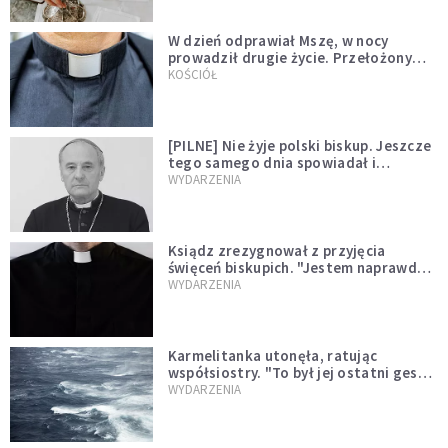
W dzień odprawiał Mszę, w nocy
prowadził drugie życie. Przełożony
kazał mu opuścić zakon
KOŚCIÓŁ
[PILNE] Nie żyje polski biskup. Jeszcze
tego samego dnia spowiadał i
sprawował Mszę świętą
WYDARZENIA
Ksiądz zrezygnował z przyjęcia
święceń biskupich. "Jestem naprawdę
niegodny"
WYDARZENIA
Karmelitanka utonęła, ratując
współsiostry. "To był jej ostatni gest
miłości"
WYDARZENIA