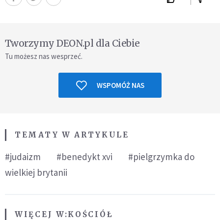
Tworzymy DEON.pl dla Ciebie
Tu możesz nas wesprzeć.
WSPOMÓŻ NAS
TEMATY W ARTYKULE
#judaizm
#benedykt xvi
#pielgrzymka do
wielkiej brytanii
WIĘCEJ W:
KOŚCIÓŁ