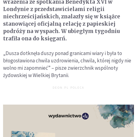
wrażenia ze spotkania Benedykta XVI w
Londynie z przedstawicielami religii
niechrześcijańskich, znalazły się w książce
stanowiącej oficjalną relację z papieskiej
podróży na wyspach. W ubiegłym tygodniu
trafiła ona do księgarń.
„Dusza dotknęła duszy ponad granicami wiary i była to
błogosławiona chwila uzdrowienia, chwila, której nigdy nie
wolno mi zapomnieć” – pisze zwierzchnik wspólnoty
żydowskiej w Wielkiej Brytanii.
DEON.PL POLECA