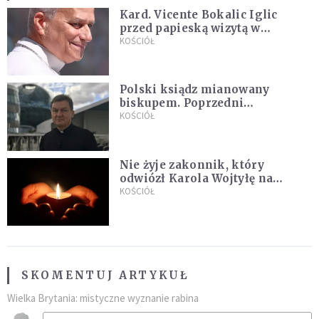
Kard. Vicente Bokalic Iglic
przed papieską wizytą w
Argentynie: Nasz pokorny lud
KOŚCIÓŁ
kocha papieża
Polski ksiądz mianowany
biskupem. Poprzedni
ordynariusz zrezygnował
KOŚCIÓŁ
Nie żyje zakonnik, który
odwiózł Karola Wojtyłę na
konklawe. Jan Paweł II nazywał
KOŚCIÓŁ
go "winowajcą"
SKOMENTUJ ARTYKUŁ
Wielka Brytania: mistyczne wyznanie rabina