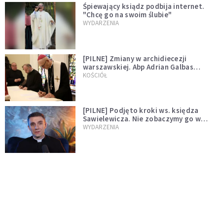
Śpiewający ksiądz podbija internet.
"Chcę go na swoim ślubie"
WYDARZENIA
[PILNE] Zmiany w archidiecezji
warszawskiej. Abp Adrian Galbas
wręczył dekrety nowym proboszczom
KOŚCIÓŁ
[PILNE] Podjęto kroki ws. księdza
Sawielewicza. Nie zobaczymy go w
mediach
WYDARZENIA