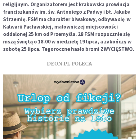
religijnym. Organizatorem jest krakowska prowincja
franciszkanów im. św. Antoniego z Padwy i bł. Jakuba
Strzemię. FSM ma charakter biwakowy, odbywa się w
Kalwarii Pacławskiej, malowniczej miejscowości
oddalonej 25 km od Przemyśla.
28 FSM rozpocznie si
ę
msz
ą
ś
wi
ę
t
ą
o 18.00 w niedziel
ę
19 lipca, a zako
ń
czy w
sobot
ę
25 lipca. Tegoroczne has
ł
o brzmi ZWYCI
Ę
STWO.
DEON.PL POLECA