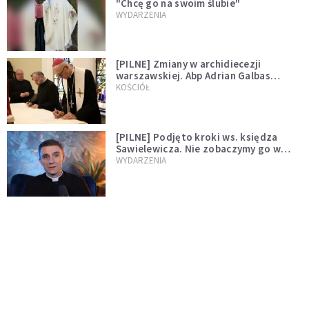
"Chcę go na swoim ślubie"
WYDARZENIA
[PILNE] Zmiany w archidiecezji
warszawskiej. Abp Adrian Galbas
wręczył dekrety nowym proboszczom
KOŚCIÓŁ
[PILNE] Podjęto kroki ws. księdza
Sawielewicza. Nie zobaczymy go w
mediach
WYDARZENIA