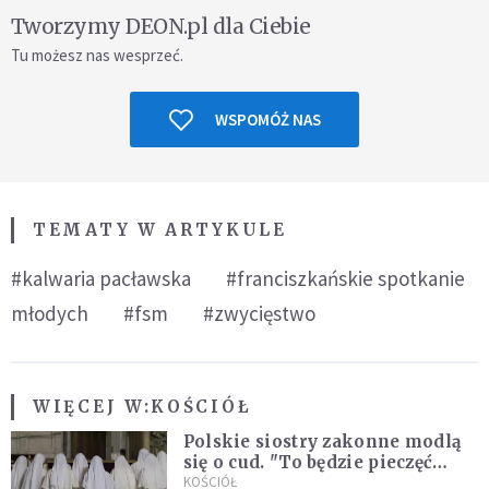
Tworzymy DEON.pl dla Ciebie
Tu możesz nas wesprzeć.
WSPOMÓŻ NAS
TEMATY W ARTYKULE
#kalwaria pacławska
#franciszkańskie spotkanie
młodych
#fsm
#zwycięstwo
WIĘCEJ W:
KOŚCIÓŁ
Polskie siostry zakonne modlą
się o cud. "To będzie pieczęć
Pana Boga dla naszej wiary"
KOŚCIÓŁ