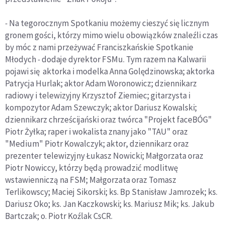
-
Na tegorocznym Spotkaniu możemy cieszyć się licznym
gronem gości, którzy mimo wielu obowiązków znaleźli czas
by móc z nami przeżywać Franciszkańskie Spotkanie
Młodych
-
dodaje dyrektor FSMu. Tym razem na Kalwarii
pojawi się aktorka i modelka Anna Golędzinowska; aktorka
Patrycja Hurlak; aktor Adam Woronowicz; dziennikarz
radiowy i telewizyjny Krzysztof Ziemiec; gitarzysta i
kompozytor Adam Szewczyk; aktor Dariusz Kowalski;
dziennikarz chrześcijański oraz twórca "Projekt faceBÓG"
Piotr Żyłka; raper i wokalista znany jako "TAU" oraz
"Medium" Piotr Kowalczyk; aktor, dziennikarz oraz
prezenter telewizyjny Łukasz Nowicki; Małgorzata oraz
Piotr Nowiccy, którzy będą prowadzić modlitwę
wstawienniczą na FSM; Małgorzata oraz Tomasz
Terlikowscy; Maciej Sikorski; ks. Bp Stanisław Jamrozek; ks.
Dariusz Oko; ks. Jan Kaczkowski; ks. Mariusz Mik; ks. Jakub
Bartczak; o. Piotr Koźlak CsCR.