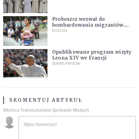
Proboszcz wezwał do
bombardowania migrantów.
"Masowy ogień przeciwko
KOŚCIÓŁ
najeźdźcom!"
Opublikowano program wizyty
Leona XIV we Francji
SERWIS PAPIESKI
SKOMENTUJ ARTYKUŁ
Wkrótce Franciszkańskie Spotkanie Młodych