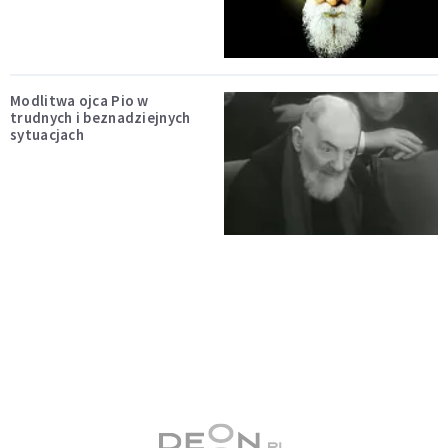
Modlitwa ojca Pio w
trudnych i beznadziejnych
sytuacjach