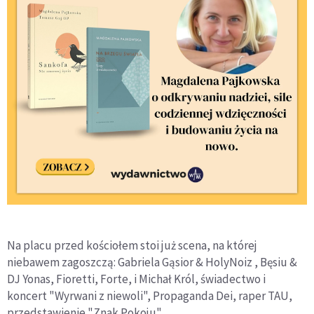
Na placu przed kościołem stoi już scena, na której
niebawem zagoszczą: Gabriela Gąsior & HolyNoiz , Bęsiu &
DJ Yonas, Fioretti, Forte, i Michał Król, świadectwo i
koncert "Wyrwani z niewoli", Propaganda Dei, raper TAU,
przedstawienie "Znak Pokoju".