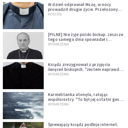
W dzień odprawiał Mszę, w nocy
prowadził drugie życie. Przełożony
kazał mu opuścić zakon
KOŚCIÓŁ
[PILNE] Nie żyje polski biskup. Jeszcze
tego samego dnia spowiadał i
sprawował Mszę świętą
WYDARZENIA
Ksiądz zrezygnował z przyjęcia
święceń biskupich. "Jestem naprawdę
niegodny"
WYDARZENIA
Karmelitanka utonęła, ratując
współsiostry. "To był jej ostatni gest
miłości"
WYDARZENIA
Śpiewający ksiądz podbija internet.