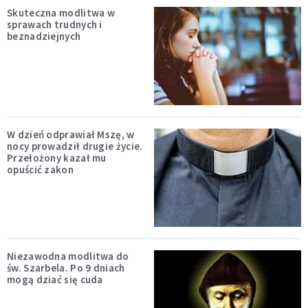
Skuteczna modlitwa w
sprawach trudnych i
beznadziejnych
W dzień odprawiał Mszę, w
nocy prowadził drugie życie.
Przełożony kazał mu
opuścić zakon
Niezawodna modlitwa do
św. Szarbela. Po 9 dniach
mogą dziać się cuda