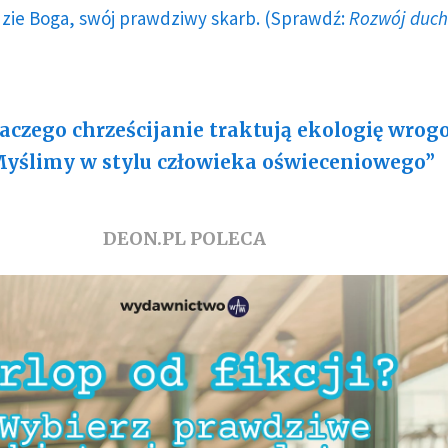
dzie Boga, swój prawdziwy skarb. (Sprawdź:
Rozwój duc
aczego chrześcijanie traktują ekologię wrog
yślimy w stylu człowieka oświeceniowego”
DEON.PL POLECA