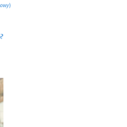
howy
)
o?