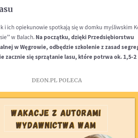
lasu
k i ich opiekunowie spotkają się w domku myśliwskim K
sie” w Balach.
Na początku, dzięki Przedsiębiorstwu
lnej w Węgrowie, odbędzie szkolenie z zasad segreg
 zacznie się sprzątanie lasu, które potrwa ok. 1,5-2
DEON.PL POLECA