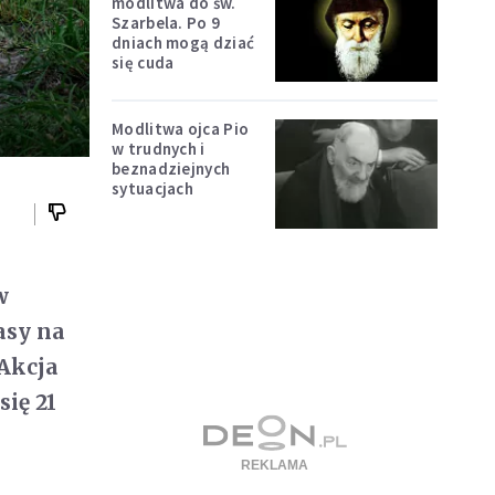
modlitwa do św.
Szarbela. Po 9
dniach mogą dziać
się cuda
Modlitwa ojca Pio
w trudnych i
beznadziejnych
sytuacjach
w
lasy na
 Akcja
się 21