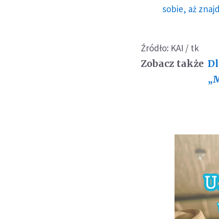
sobie, aż znaj
Źródło: KAI / tk
Zobacz także
Dl
„M