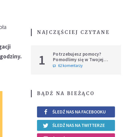
oła
NAJCZĘŚCIEJ CZYTANE
acji
Potrzebujesz pomocy?
1
 godziny.
Pomodlimy się w Twojej
intencji
62 komentarzy
BĄDŹ NA BIEŻĄCO
ŚLEDŹ NAS NA FACEBOOKU
ŚLEDŹ NAS NA TWITTERZE