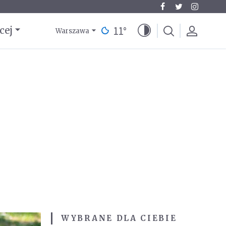
11
°
cej
Warszawa
WYBRANE DLA CIEBIE