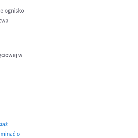
ie ognisko
ctwa
jęciowej w
ciąż
ominać o