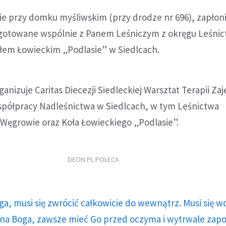
ie przy domku myśliwskim (przy drodze nr 696), zapłon
ygotowane wspólnie z Panem Leśniczym z okręgu Leśni
łem Łowieckim „Podlasie” w Siedlcach.
anizuje Caritas Diecezji Siedleckiej Warsztat Terapii Za
współpracy Nadleśnictwa w Siedlcach, w tym Leśnictwa
Węgrowie oraz Koła Łowieckiego „Podlasie”.
DEON.PL POLECA
ga, musi się zwrócić całkowicie do wewnątrz. Musi się w
a Boga, zawsze mieć Go przed oczyma i wytrwale zap