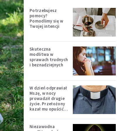
Potrzebujesz
pomocy?
Pomodlimy się w
Twojej intencji
Skuteczna
modlitwa w
sprawach trudnych
i beznadziejnych
W dzień odprawiał
Mszę, w nocy
prowadził drugie
życie. Przełożony
kazał mu opuścić
zakon
Niezawodna