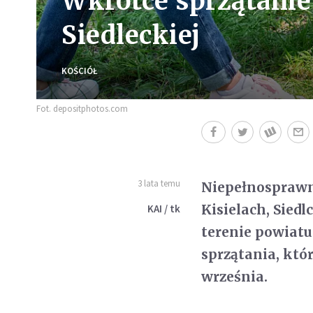
Wkrótce sprzątanie 
Siedleckiej
KOŚCIÓŁ
Fot. depositphotos.com
3 lata temu
Niepełnosprawni
Kisielach, Siedl
KAI / tk
terenie powiatu
sprzątania, któr
września.