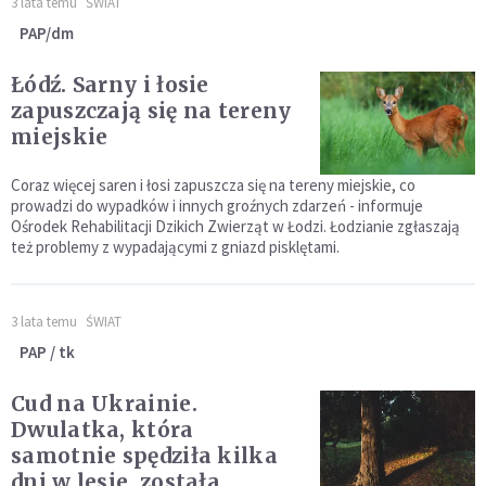
3 lata temu
ŚWIAT
PAP/dm
Łódź. Sarny i łosie
zapuszczają się na tereny
miejskie
Coraz więcej saren i łosi zapuszcza się na tereny miejskie, co
prowadzi do wypadków i innych groźnych zdarzeń - informuje
Ośrodek Rehabilitacji Dzikich Zwierząt w Łodzi. Łodzianie zgłaszają
też problemy z wypadającymi z gniazd pisklętami.
3 lata temu
ŚWIAT
PAP / tk
Cud na Ukrainie.
Dwulatka, która
samotnie spędziła kilka
dni w lesie, została