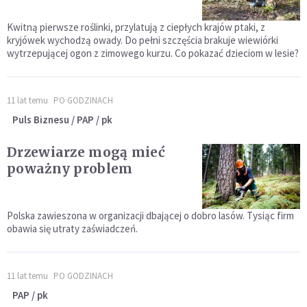
Kwitną pierwsze roślinki, przylatują z ciepłych krajów ptaki, z
kryjówek wychodzą owady. Do pełni szczęścia brakuje wiewiórki
wytrzepującej ogon z zimowego kurzu. Co pokazać dzieciom w lesie?
11 lat temu
PO GODZINACH
Puls Biznesu / PAP / pk
Drzewiarze mogą mieć
poważny problem
Polska zawieszona w organizacji dbającej o dobro lasów. Tysiąc firm
obawia się utraty zaświadczeń.
11 lat temu
PO GODZINACH
PAP / pk