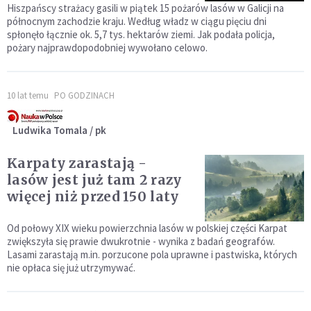
Hiszpańscy strażacy gasili w piątek 15 pożarów lasów w Galicji na
północnym zachodzie kraju. Według władz w ciągu pięciu dni
spłonęło łącznie ok. 5,7 tys. hektarów ziemi. Jak podała policja,
pożary najprawdopodobniej wywołano celowo.
10 lat temu
PO GODZINACH
Ludwika Tomala / pk
Karpaty zarastają -
lasów jest już tam 2 razy
więcej niż przed 150 laty
Od połowy XIX wieku powierzchnia lasów w polskiej części Karpat
zwiększyła się prawie dwukrotnie - wynika z badań geografów.
Lasami zarastają m.in. porzucone pola uprawne i pastwiska, których
nie opłaca się już utrzymywać.