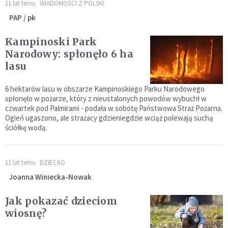
11 lat temu
WIADOMOŚCI Z POLSKI
PAP / pk
Kampinoski Park
Narodowy: spłonęło 6 ha
lasu
6 hektarów lasu w obszarze Kampinoskiego Parku Narodowego
spłonęło w pożarze, który z nieustalonych powodów wybuchł w
czwartek pod Palmirami - podała w sobotę Państwowa Straż Pożarna.
Ogień ugaszono, ale strażacy gdzieniegdzie wciąż polewają suchą
ściółkę wodą.
11 lat temu
DZIECKO
Joanna Winiecka-Nowak
Jak pokazać dzieciom
wiosnę?