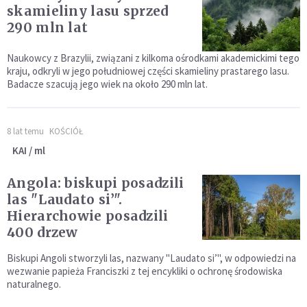
skamieliny lasu sprzed
290 mln lat
Naukowcy z Brazylii, związani z kilkoma ośrodkami akademickimi tego
kraju, odkryli w jego południowej części skamieliny prastarego lasu.
Badacze szacują jego wiek na około 290 mln lat.
8 lat temu
KOŚCIÓŁ
KAI / ml
Angola: biskupi posadzili
las "Laudato si’".
Hierarchowie posadzili
400 drzew
Biskupi Angoli stworzyli las, nazwany "Laudato si’", w odpowiedzi na
wezwanie papieża Franciszki z tej encykliki o ochronę środowiska
naturalnego.