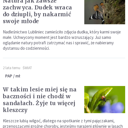
Natura jak zawsze
zachwyca. Dudek wraca
do dziupli, by nakarmić
swoje młode
Nadleśnictwo Lubliniec zamieściło zdjęcia dudka, który karmi swoje
małe. Uchwycony moment jest bardzo wzruszający. Już samo
oglądanie natury potrafi zatrzymać nas i sprawić, że nabieramy
dystansu do codzienności.
2 lata temu
ŚWIAT
PAP / mł
W takim lesie miej się na
baczności i nie chodź w
sandałach. Żyje tu więcej
kleszczy
Kleszcze lubią wilgoć, dlatego na spotkanie z tymi pajęczakami,
przenoszącymi groźne choroby, jesteśmy narażeni głównie w lasach