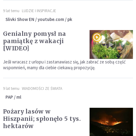
9 lat temu
LUDZIE I INSPIRACJE
Slivki Show EN / youtube.com / pk
Genialny pomysł na
pamiątkę z wakacji
[WIDEO]
Jeśli wracasz z urlopu i zastanawiasz się, jak zabrać ze sobą część
wspomnień, mamy dla ciebie ciekawą propozycję.
9 lat temu
WIADOMOŚCI ZE ŚWIATA
PAP / ml
Pożary lasów w
Hiszpanii; spłonęło 5 tys.
hektarów