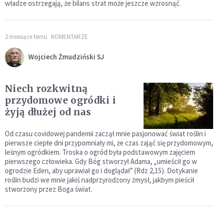
władze ostrzegają, że bilans strat może jeszcze wzrosnąć.
2 miesiące temu
KOMENTARZE
Wojciech Żmudziński SJ
Niech rozkwitną
przydomowe ogródki i
żyją dłużej od nas
Od czasu covidowej pandemii zaczął mnie pasjonować świat roślin i
pierwsze ciepłe dni przypomniały mi, że czas zająć się przydomowym,
leśnym ogródkiem. Troska o ogród była podstawowym zajęciem
pierwszego człowieka. Gdy Bóg stworzył Adama, „umieścił go w
ogrodzie Eden, aby uprawiał go i doglądał” (Rdz 2,15). Dotykanie
roślin budzi we mnie jakiś nadprzyrodzony zmysł, jakbym pieścił
stworzony przez Boga świat.