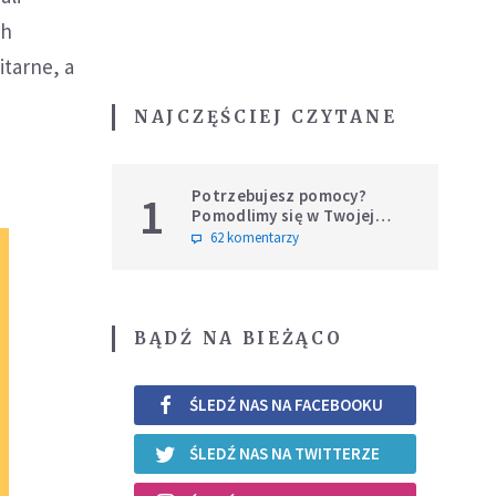
ch
tarne, a
NAJCZĘŚCIEJ CZYTANE
Potrzebujesz pomocy?
1
Pomodlimy się w Twojej
intencji
62 komentarzy
BĄDŹ NA BIEŻĄCO
ŚLEDŹ NAS NA FACEBOOKU
ŚLEDŹ NAS NA TWITTERZE