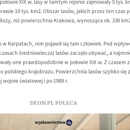
 połowie XIX w. lasy w tamtym rejonie zajmowały 5 tys. k
prawie 10 tys. km2. Obszar lasów, jakich przez ten czas 
iększy, niż powierzchnia Krakowa, wynosząca ok. 330 km
ło w Karpatach, nim pojawił się tam człowiek. Pod wpły
w czasach średniowiecza) lasów zaczęło ubywać, a najmni
wały one prawdopodobnie w połowie XIX w. Z czasem z
 polskiego krajobrazu. Powierzchnia lasów szybko się 
 wojnie światowej i po 1989 r.
DEON.PL POLECA