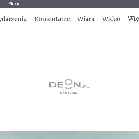
g
Sklep
Wię
darzenia
Komentarze
Wiara
Wideo