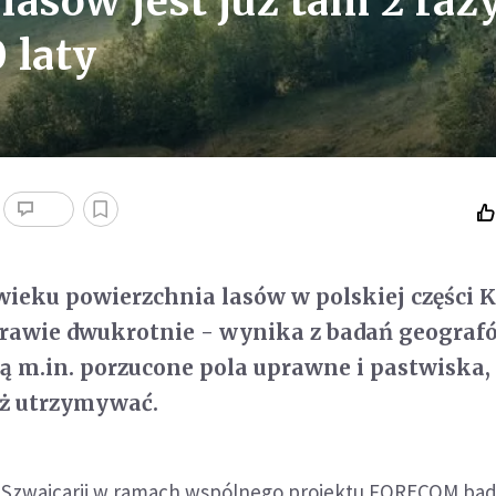
 lasów jest już tam 2 raz
 laty
ieku powierzchnia lasów w polskiej części 
prawie dwukrotnie - wynika z badań geograf
ą m.in. porzucone pola uprawne i pastwiska,
już utrzymywać.
i Szwajcarii w ramach wspólnego projektu FORECOM bad