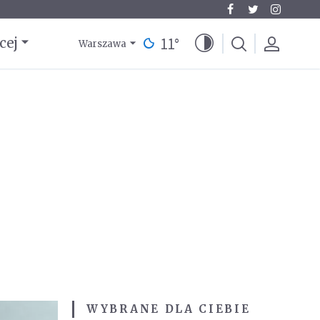
11
°
cej
Warszawa
WYBRANE DLA CIEBIE