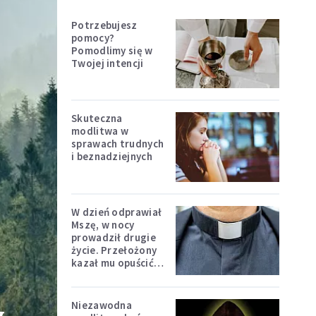
Potrzebujesz
pomocy?
Pomodlimy się w
Twojej intencji
Skuteczna
modlitwa w
sprawach trudnych
i beznadziejnych
W dzień odprawiał
Mszę, w nocy
prowadził drugie
życie. Przełożony
kazał mu opuścić
zakon
Niezawodna