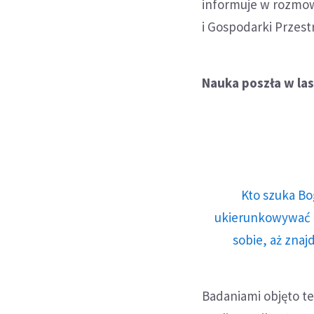
informuje w rozmowi
i Gospodarki Przest
Nauka poszła w la
Kto szuka Bo
ukierunkowywać n
sobie, aż znaj
Badaniami objęto te