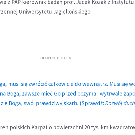
e z PAP kierownik badań prof. Jacek Kozak z Instytutu 
rzennej Uniwersytetu Jagiellońskiego.
s
DEON.PL POLECA
ga, musi się zwrócić całkowicie do wewnątrz. Musi się w
a Boga, zawsze mieć Go przed oczyma i wytrwale zap
dzie Boga, swój prawdziwy skarb. (Sprawdź:
Rozwój duc
ren polskich Karpat o powierzchni 20 tys. km kwadrato