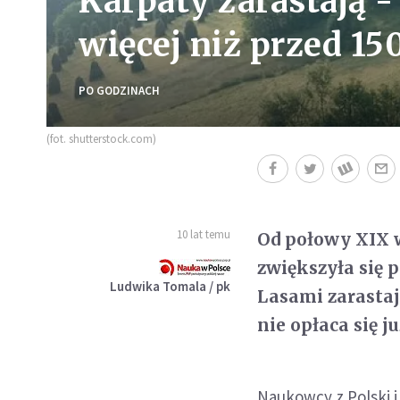
Karpaty zarastają -
więcej niż przed 150
PO GODZINACH
(fot. shutterstock.com)
10 lat temu
Od połowy XIX w
zwiększyła się 
Ludwika Tomala / pk
Lasami zarastaj
nie opłaca się 
Naukowcy z Polski 