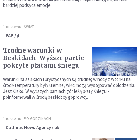
bardziej podsyca emocje.
1 rok temu
ŚWIAT
PAP / jh
Trudne warunki w
Beskidach. Wyższe partie
pokryte płatami śniegu
Warunki na szlakach turystycznych są trudne; w nocy z wtorku na
środę temperatury były ujemne, więc mogą występować oblodzenia.
Jest ślisko. W wyższych partiach gór leżą płaty śniegu -
poinformowali w środę beskidzcy goprowcy.
1 rok temu
PO GODZINACH
Catholic News Agency / pk