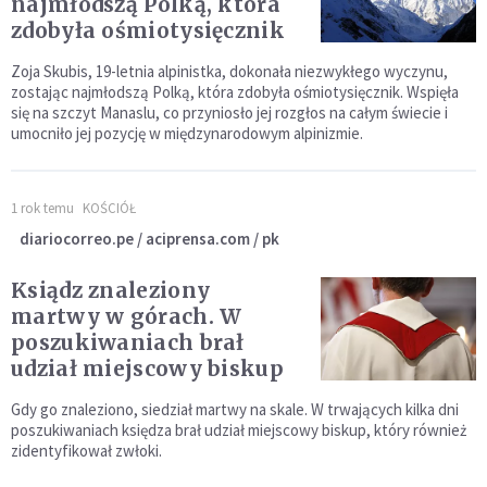
najmłodszą Polką, która
zdobyła ośmiotysięcznik
Zoja Skubis, 19-letnia alpinistka, dokonała niezwykłego wyczynu,
zostając najmłodszą Polką, która zdobyła ośmiotysięcznik. Wspięła
się na szczyt Manaslu, co przyniosło jej rozgłos na całym świecie i
umocniło jej pozycję w międzynarodowym alpinizmie.
1 rok temu
KOŚCIÓŁ
diariocorreo.pe / aciprensa.com / pk
Ksiądz znaleziony
martwy w górach. W
poszukiwaniach brał
udział miejscowy biskup
Gdy go znaleziono, siedział martwy na skale. W trwających kilka dni
poszukiwaniach księdza brał udział miejscowy biskup, który również
zidentyfikował zwłoki.