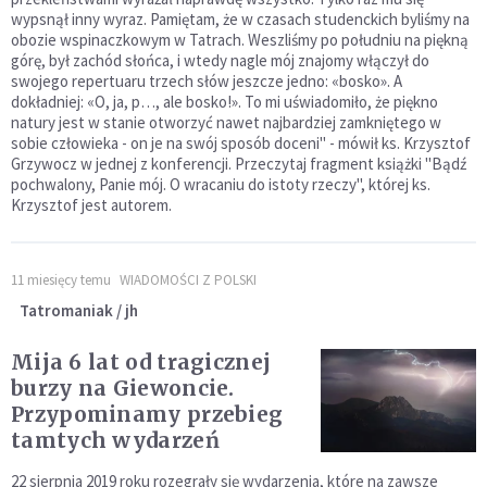
wypsnął inny wyraz. Pamiętam, że w czasach studenckich byliśmy na
obozie wspinaczkowym w Tatrach. Weszliśmy po południu na piękną
górę, był zachód słońca, i wtedy nagle mój znajomy włączył do
swojego repertuaru trzech słów jeszcze jedno: «bosko». A
dokładniej: «O, ja, p…, ale bosko!». To mi uświadomiło, że piękno
natury jest w stanie otworzyć nawet najbardziej zamkniętego w
sobie człowieka - on je na swój sposób doceni" - mówił ks. Krzysztof
Grzywocz w jednej z konferencji. Przeczytaj fragment książki "Bądź
pochwalony, Panie mój. O wracaniu do istoty rzeczy", której ks.
Krzysztof jest autorem.
11 miesięcy temu
WIADOMOŚCI Z POLSKI
Tatromaniak / jh
Mija 6 lat od tragicznej
burzy na Giewoncie.
Przypominamy przebieg
tamtych wydarzeń
22 sierpnia 2019 roku rozegrały się wydarzenia, które na zawsze