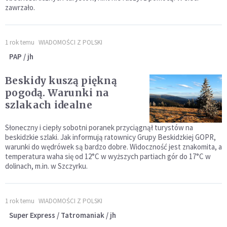
zawrzało.
1 rok temu
WIADOMOŚCI Z POLSKI
PAP / jh
Beskidy kuszą piękną
pogodą. Warunki na
szlakach idealne
Słoneczny i ciepły sobotni poranek przyciągnął turystów na
beskidzkie szlaki. Jak informują ratownicy Grupy Beskidzkiej GOPR,
warunki do wędrówek są bardzo dobre. Widoczność jest znakomita, a
temperatura waha się od 12°C w wyższych partiach gór do 17°C w
dolinach, m.in. w Szczyrku.
1 rok temu
WIADOMOŚCI Z POLSKI
Super Express / Tatromaniak / jh