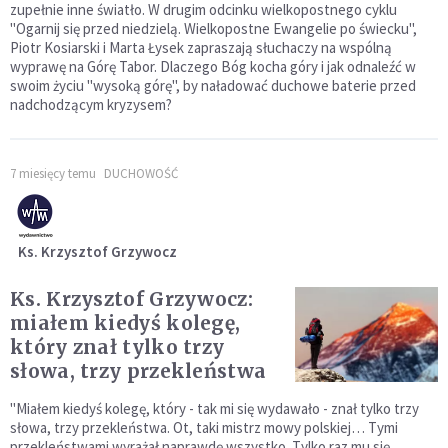
zupełnie inne światło. W drugim odcinku wielkopostnego cyklu
"Ogarnij się przed niedzielą. Wielkopostne Ewangelie po świecku",
Piotr Kosiarski i Marta Łysek zapraszają słuchaczy na wspólną
wyprawę na Górę Tabor. Dlaczego Bóg kocha góry i jak odnaleźć w
swoim życiu "wysoką górę", by naładować duchowe baterie przed
nadchodzącym kryzysem?
7 miesięcy temu
DUCHOWOŚĆ
Ks. Krzysztof Grzywocz
Ks. Krzysztof Grzywocz:
miałem kiedyś kolegę,
który znał tylko trzy
słowa, trzy przekleństwa
"Miałem kiedyś kolegę, który - tak mi się wydawało - znał tylko trzy
słowa, trzy przekleństwa. Ot, taki mistrz mowy polskiej… Tymi
przekleństwami wyrażał naprawdę wszystko. Tylko raz mu się