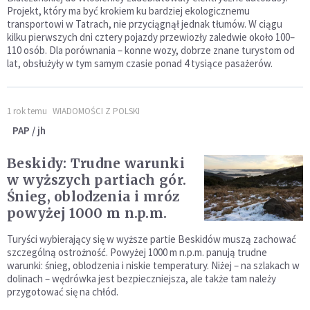
Projekt, który ma być krokiem ku bardziej ekologicznemu
transportowi w Tatrach, nie przyciągnął jednak tłumów. W ciągu
kilku pierwszych dni cztery pojazdy przewiozły zaledwie około 100–
110 osób. Dla porównania – konne wozy, dobrze znane turystom od
lat, obsłużyły w tym samym czasie ponad 4 tysiące pasażerów.
1 rok temu
WIADOMOŚCI Z POLSKI
PAP / jh
Beskidy: Trudne warunki
w wyższych partiach gór.
Śnieg, oblodzenia i mróz
powyżej 1000 m n.p.m.
Turyści wybierający się w wyższe partie Beskidów muszą zachować
szczególną ostrożność. Powyżej 1000 m n.p.m. panują trudne
warunki: śnieg, oblodzenia i niskie temperatury. Niżej – na szlakach w
dolinach – wędrówka jest bezpieczniejsza, ale także tam należy
przygotować się na chłód.