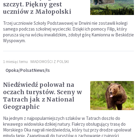
szczyt. Piękny gest
uczniów z Małopolski
Trzej uczniowie Szkoły Podstawowej w Drwini nie zostawili kolegi
samego podczas szkolnej wycieczki. Dzięki ich pomocy Filip, który
porusza się na wózku inwalidzkim, zdobył górę Kamionna w Beskidzie
Wyspowym.
1 miesiąc temu
WIADOMOŚCI Z POLSKI
Opoka/PolsatNews/łs
Niedźwiedź polował na
oczach turystów. Sceny w
Tatrach jak z National
Geographic
Na jednym z najpopularniejszych szlaków w Tatrach doszło do
krwawego widowiska dzikiej natury. Fiakrzy obsługujący trasę do
Morskiego Oka nagrali niedźwiedzia, który tuż przy drodze upolował
młodą łanię. Zaapelowali do turystów o zachowanie czujności