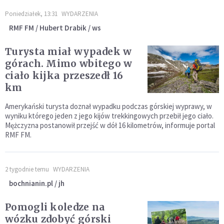
Poniedziałek, 13:31
WYDARZENIA
RMF FM / Hubert Drabik / ws
Turysta miał wypadek w
górach. Mimo wbitego w
ciało kijka przeszedł 16
km
Amerykański turysta doznał wypadku podczas górskiej wyprawy, w
wyniku którego jeden z jego kijów trekkingowych przebił jego ciało.
Mężczyzna postanowił przejść w dół 16 kilometrów, informuje portal
RMF FM.
2 tygodnie temu
WYDARZENIA
bochnianin.pl / jh
Pomogli koledze na
wózku zdobyć górski