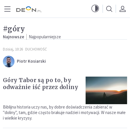
Przejdź do menu głównego
Przejdź do treści
#góry
Najnowsze
Najpopularniejsze
Dzisiaj, 10:26
DUCHOWOŚĆ
Piotr Kosiarski
Góry Tabor są po to, by
odważnie iść przez doliny
Biblijna historia uczy nas, by dobre doświadczenia zabierać w
"doliny", tam, gdzie często brakuje nadziei i motywacji. W nasze małe
i wielkie kryzysy.