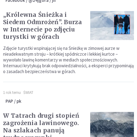
Facebook / @24jgora / jh
„Królewna Śnieżka i
Siedem Odmrożeń”. Burza
w Internecie po zdjęciu
turystki w górach
Zdjęcie turystki wspinającej się na Śnieżkę w zimowej aurze w
nieadekwatnym stroju – krótkiej spódniczce i lekkiej kurtce –
wywołało lawinę komentarzy w mediach społecznościowych.
Internauci krytykują brak odpowiedzialności, a eksperci przypominają
o zasadach bezpieczeństwa w górach.
1 rok temu
ŚWIAT
PAP / pk
W Tatrach drugi stopień
zagrożenia lawinowego.
Na szlakach panują