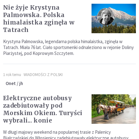
Nie żyje Krystyna
Palmowska. Polska
himalaistka zginęła w
Tatrach
Krystyna Palmowska, legendarna polska himalaistka, zginęła w
Tatrach. Miała 76 lat. Ciało sportsmenki odnaleziono w rejonie Doliny
Piarżystej, pod Koprowym Szczytem.
1 rok temu
WIADOMOŚCI Z POLSKI
Onet / jh
Elektryczne autobusy
zadebiutowały pod
Morskim Okiem. Turyści
wybrali... konie
W długi majowy weekend na popularnej trasie z Palenicy
Białczańskiej do Włosienicy zadebiutowały elektryczne autobusy.