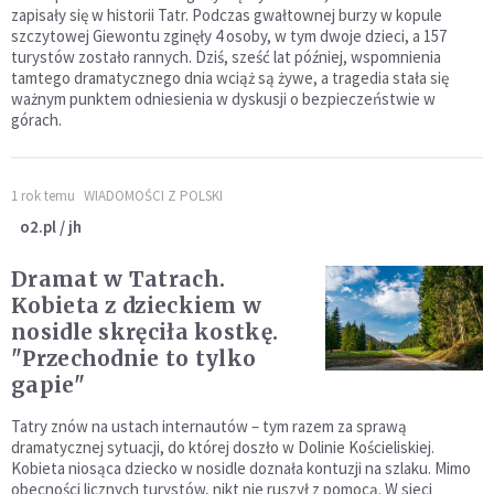
zapisały się w historii Tatr. Podczas gwałtownej burzy w kopule
szczytowej Giewontu zginęły 4 osoby, w tym dwoje dzieci, a 157
turystów zostało rannych. Dziś, sześć lat później, wspomnienia
tamtego dramatycznego dnia wciąż są żywe, a tragedia stała się
ważnym punktem odniesienia w dyskusji o bezpieczeństwie w
górach.
1 rok temu
WIADOMOŚCI Z POLSKI
o2.pl / jh
Dramat w Tatrach.
Kobieta z dzieckiem w
nosidle skręciła kostkę.
"Przechodnie to tylko
gapie"
Tatry znów na ustach internautów – tym razem za sprawą
dramatycznej sytuacji, do której doszło w Dolinie Kościeliskiej.
Kobieta niosąca dziecko w nosidle doznała kontuzji na szlaku. Mimo
obecności licznych turystów, nikt nie ruszył z pomocą. W sieci