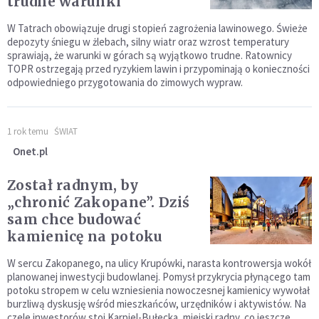
trudne warunki
W Tatrach obowiązuje drugi stopień zagrożenia lawinowego. Świeże
depozyty śniegu w żlebach, silny wiatr oraz wzrost temperatury
sprawiają, że warunki w górach są wyjątkowo trudne. Ratownicy
TOPR ostrzegają przed ryzykiem lawin i przypominają o konieczności
odpowiedniego przygotowania do zimowych wypraw.
1 rok temu
ŚWIAT
Onet.pl
Został radnym, by
„chronić Zakopane”. Dziś
sam chce budować
kamienicę na potoku
W sercu Zakopanego, na ulicy Krupówki, narasta kontrowersja wokół
planowanej inwestycji budowlanej. Pomysł przykrycia płynącego tam
potoku stropem w celu wzniesienia nowoczesnej kamienicy wywołał
burzliwą dyskusję wśród mieszkańców, urzędników i aktywistów. Na
czele inwestorów stoi Karpiel-Bułecka, miejski radny, co jeszcze