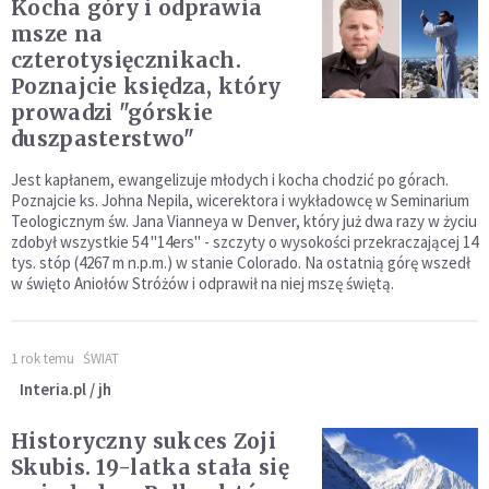
Kocha góry i odprawia
msze na
czterotysięcznikach.
Poznajcie księdza, który
prowadzi "górskie
duszpasterstwo"
Jest kapłanem, ewangelizuje młodych i kocha chodzić po górach.
Poznajcie ks. Johna Nepila, wicerektora i wykładowcę w Seminarium
Teologicznym św. Jana Vianneya w Denver, który już dwa razy w życiu
zdobył wszystkie 54 "14ers" - szczyty o wysokości przekraczającej 14
tys. stóp (4267 m n.p.m.) w stanie Colorado. Na ostatnią górę wszedł
w święto Aniołów Stróżów i odprawił na niej mszę świętą.
1 rok temu
ŚWIAT
Interia.pl / jh
Historyczny sukces Zoji
Skubis. 19-latka stała się