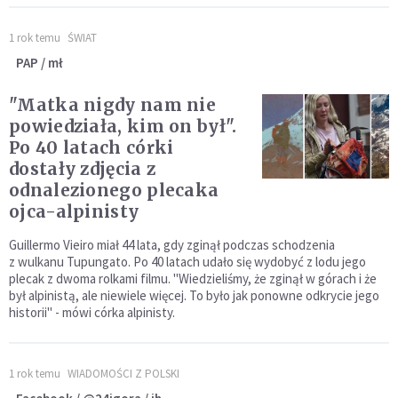
1 rok temu
ŚWIAT
PAP / mł
"Matka nigdy nam nie
powiedziała, kim on był".
Po 40 latach córki
dostały zdjęcia z
odnalezionego plecaka
ojca-alpinisty
Guillermo Vieiro miał 44 lata, gdy zginął podczas schodzenia
z wulkanu Tupungato. Po 40 latach udało się wydobyć z lodu jego
plecak z dwoma rolkami filmu. "Wiedzieliśmy, że zginął w górach i że
był alpinistą, ale niewiele więcej. To było jak ponowne odkrycie jego
historii" - mówi córka alpinisty.
1 rok temu
WIADOMOŚCI Z POLSKI