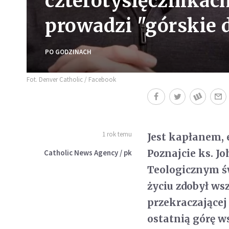
czterotysięcznikach
prowadzi "górskie 
PO GODZINACH
Fot. Denver Catholic / Facebook
1 rok temu
Jest kapłanem, 
Poznajcie ks. J
Catholic News Agency / pk
Teologicznym św
życiu zdobył wsz
przekraczającej 
ostatnią górę w