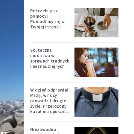
Potrzebujesz
pomocy?
Pomodlimy się w
Twojej intencji
Skuteczna
modlitwa w
sprawach trudnych
i beznadziejnych
W dzień odprawiał
Mszę, w nocy
prowadził drugie
życie. Przełożony
kazał mu opuścić
zakon
Niezawodna