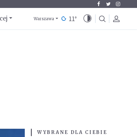
11
°
cej
Warszawa
WYBRANE DLA CIEBIE