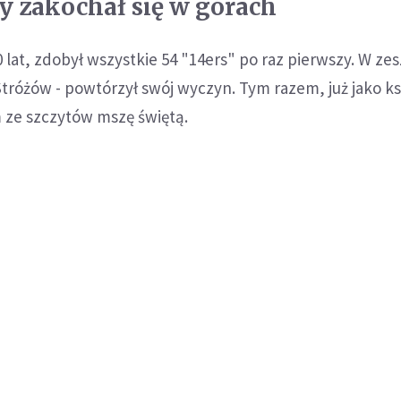
ry zakochał się w górach
0 lat, zdobył wszystkie 54 "14ers" po raz pierwszy. W ze
Stróżów - powtórzył swój wyczyn. Tym razem, już jako ks
 ze szczytów mszę świętą.