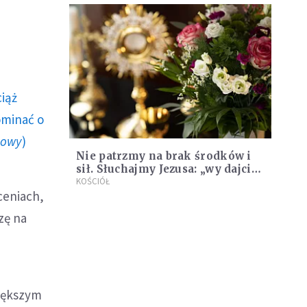
ciąż
ominać o
howy
)
Nie patrzmy na brak środków i
sił. Słuchajmy Jezusa: „wy dajcie
im jeść!”
KOŚCIÓŁ
ceniach,
zę na
większym