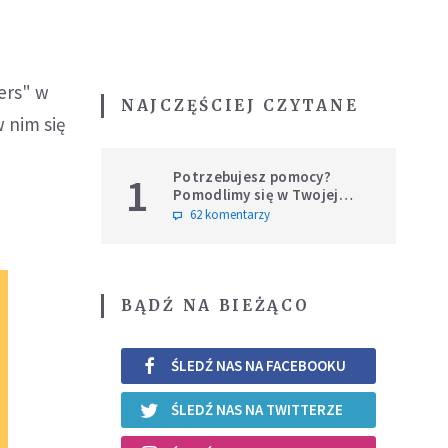
ers" w
NAJCZĘŚCIEJ CZYTANE
w nim się
Potrzebujesz pomocy?
1
Pomodlimy się w Twojej
intencji
62 komentarzy
BĄDŹ NA BIEŻĄCO
ŚLEDŹ NAS NA FACEBOOKU
ŚLEDŹ NAS NA TWITTERZE