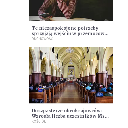
Te niezaspokojone potrzeby
sprzyjają wejściu w przemocową
relację. Warto pytać siebie o to,
DUCHOWOŚĆ
co nas spotyka
Duszpasterze obcokrajowców:
Wzrosła liczba uczestników Mszy
świętych
KOŚCIÓŁ