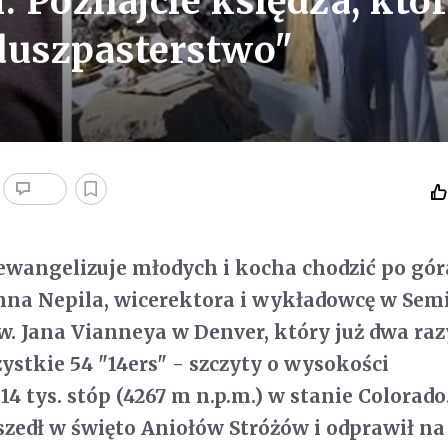
. Poznajcie księdza, któ
duszpasterstwo"
ewangelizuje młodych i kocha chodzić po gór
ohna Nepila, wicerektora i wykładowcę w Se
. Jana Vianneya w Denver, który już dwa raz
ystkie 54 "14ers" - szczyty o wysokości
14 tys. stóp (4267 m n.p.m.) w stanie Colorado
szedł w święto Aniołów Stróżów i odprawił na