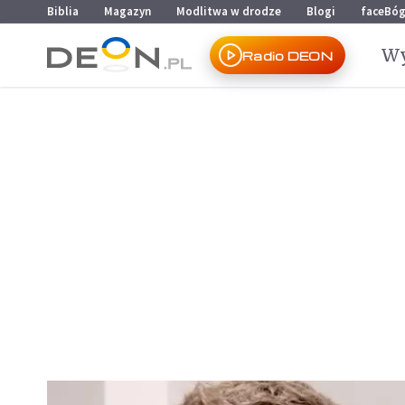
Przejdź do menu głównego
Przejdź do treści
Biblia
Magazyn
Modlitwa w drodze
Blogi
faceBó
Wy
Radio DEON