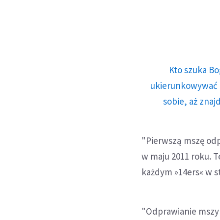
Kto szuka Bo
ukierunkowywać n
sobie, aż znaj
"Pierwszą mszę odpr
w maju 2011 roku. T
każdym »14ers« w st
"Odprawianie mszy 