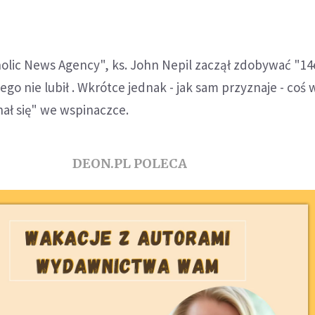
holic News Agency", ks. John Nepil zaczął zdobywać "14
ego nie lubił . Wkrótce jednak - jak sam przyznaje - coś 
hał się" we wspinaczce.
DEON.PL POLECA