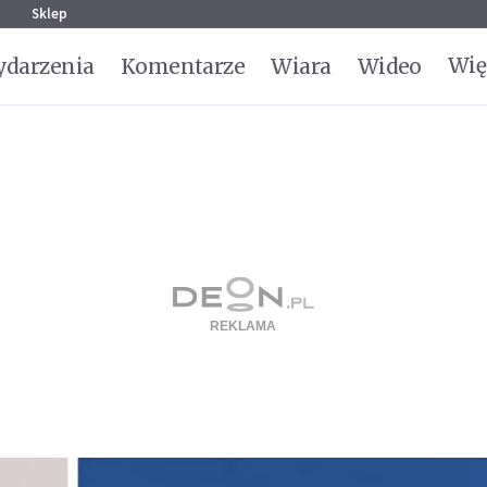
g
Sklep
Wię
darzenia
Komentarze
Wiara
Wideo