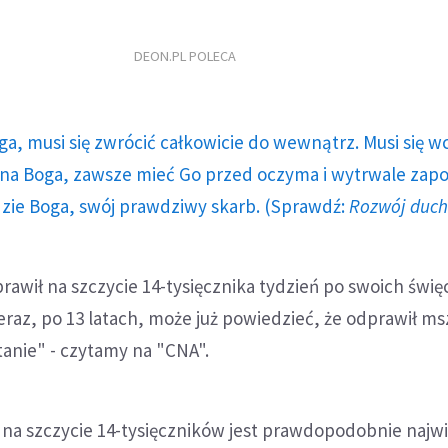
DEON.PL POLECA
ga, musi się zwrócić całkowicie do wewnątrz. Musi się w
a Boga, zawsze mieć Go przed oczyma i wytrwale zap
dzie Boga, swój prawdziwy skarb. (Sprawdź:
Rozwój duc
awił na szczycie 14-tysięcznika tydzień po swoich świę
eraz, po 13 latach, może już powiedzieć, że odprawił ms
anie" - czytamy na "CNA".
na szczycie 14-tysięczników jest prawdopodobnie naj