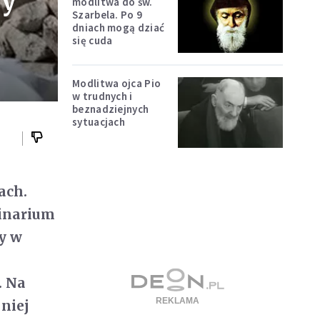
ry
modlitwa do św.
Szarbela. Po 9
dniach mogą dziać
się cuda
Modlitwa ojca Pio
w trudnych i
beznadziejnych
sytuacjach
ach.
minarium
y w
. Na
 niej