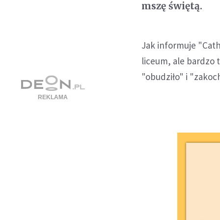
mszę świętą.
Jak informuje "Cat
liceum, ale bardzo t
"obudziło" i "zakoc