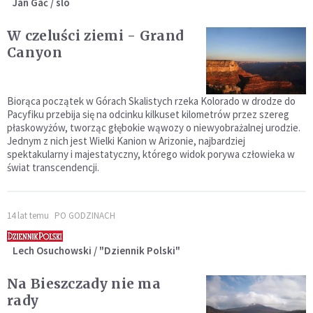
Jan Gać / slo
W czeluści ziemi - Grand
Canyon
Biorąca początek w Górach Skalistych rzeka Kolorado w drodze do
Pacyfiku przebija się na odcinku kilkuset kilometrów przez szereg
płaskowyżów, tworząc głębokie wąwozy o niewyobrażalnej urodzie.
Jednym z nich jest Wielki Kanion w Arizonie, najbardziej
spektakularny i majestatyczny, którego widok porywa człowieka w
świat transcendencji.
14 lat temu
PO GODZINACH
Lech Osuchowski / "Dziennik Polski"
Na Bieszczady nie ma
rady