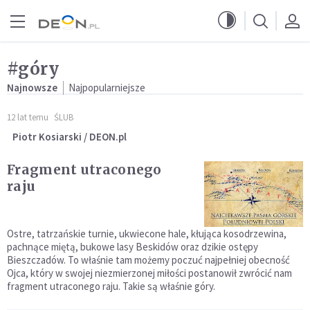
Przejdź do menu głównego
Przejdź do treści
#góry
Najnowsze
Najpopularniejsze
12 lat temu
ŚLUB
Piotr Kosiarski / DEON.pl
Fragment utraconego
raju
Ostre, tatrzańskie turnie, ukwiecone hale, kłująca kosodrzewina,
pachnące miętą, bukowe lasy Beskidów oraz dzikie ostępy
Bieszczadów. To właśnie tam możemy poczuć najpełniej obecność
Ojca, który w swojej niezmierzonej miłości postanowił zwrócić nam
fragment utraconego raju. Takie są właśnie góry.