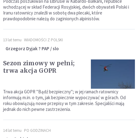
Podczas poszukiwań na Elbrusie w Kabardo-Bałkarii, republice
wchodzącej w skład Federacji Rosyjskiej, dwóch obywateli Polski i
Iranu ratownicy znaleźli w sobotę dwa plecaki, które
prawdopodobnie należą do zaginionych alpinistów.
13 lat temu
WIADOMOŚCI Z POLSKI
Grzegorz Dyjak ? PAP / slo
Sezon zimowy w pełni;
trwa akcja GOPR
Trwa akcja GOPR "Bądź bezpieczny"; w jej ramach ratownicy
informują m.in. o tym, jak bezpiecznie wypoczywać w górach. Od
roku obowiązują nowe przepisy w tym zakresie. Specjaliści mają
jednak do nich pewne zastrzeżenia.
14 lat temu
PO GODZINACH