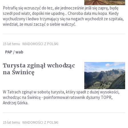
Potrafię się wzruszyć do łez, ale jednocześnie jeśli się zaprę, będę
szedł pod wiatr, dopóki nie upadnę... Choroba dała mu kopa. Kiedy
wychudzony i ledwo trzymający się na nogach wychodził ze szpitala,
wiedział, że musi zacząć o siebie walczyć.
15 lat temu
WIADOMOŚCI Z POLSKI
PAP / wab
Turysta zginął wchodząc
na Świnicę
W Tatrach zginął w sobotę turysta, który spadł z dużej wysokości,
wchodząc na Świnicę - poinformował ratownik dyżurny TOPR,
Andrzej Górka.
15 lat temu
WIADOMOŚCI Z POLSKI