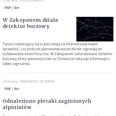
13 lat temu
PO GODZINACH
PAP / drr
W Zakopanem działa
detektor burzowy
Turyści wybierający się w góry mogą na internetowej mapie
sprawdzić, czy podczas planowanej wycieczki nie zagrażają im
wyładowania atmosferyczne. W Zakopanem zainstalowano detektor
burzowy, który automatycznie co 10 minut przekazuje informacje o
takim zagrożeniu.
13 lat temu
WIADOMOŚCI ZE ŚWIATA
PAP / drr
Odnaleziono plecaki zaginionych
alpinistów