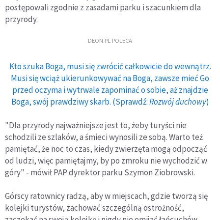
postępowali zgodnie z zasadami parku i szacunkiem dla
przyrody.
DEON.PL POLECA
Kto szuka Boga, musi się zwrócić całkowicie do wewnątrz.
Musi się wciąż ukierunkowywać na Boga, zawsze mieć Go
przed oczyma i wytrwale zapominać o sobie, aż znajdzie
Boga, swój prawdziwy skarb. (Sprawdź:
Rozwój duchowy
)
"Dla przyrody najważniejsze jest to, żeby turyści nie
schodzili ze szlaków, a śmieci wynosili ze sobą. Warto też
pamiętać, że noc to czas, kiedy zwierzęta mogą odpocząć
od ludzi, więc pamiętajmy, by po zmroku nie wychodzić w
góry" - mówił PAP dyrektor parku Szymon Ziobrowski.
Górscy ratownicy radzą, aby w miejscach, gdzie tworzą się
kolejki turystów, zachować szczególną ostrożność,
zaczekać na swoją kolejkę i nigdy nie omijać łańcuchów