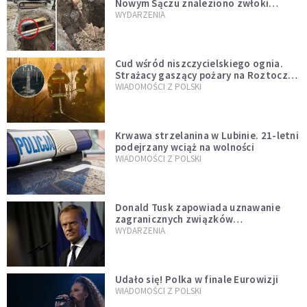
Nowym Sączu znaleziono zwłoki
mężczyzny z czasów potopu
WYDARZENIA
szwedzkiego
Cud wśród niszczycielskiego ognia.
Strażacy gaszący pożary na Roztoczu
opublikowali niezwykłe zdjęcie
WIADOMOŚCI Z POLSKI
Krwawa strzelanina w Lubinie. 21-letni
podejrzany wciąż na wolności
WIADOMOŚCI Z POLSKI
Donald Tusk zapowiada uznawanie
zagranicznych związków
jednopłciowych. "Państwo oblało ten
WYDARZENIA
test"
Udało się! Polka w finale Eurowizji
WIADOMOŚCI Z POLSKI