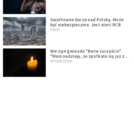
Gwałtowne burze nad Polską. Może
być niebezpiecznie. Jest alert RCB
ŚWIAT
Nie żyje gwiazda "Barw szczęścia".
"Mam nadzieję, że spotkała się już z
Bogiem, którego tak bardzo kochała"
WYDARZENIA