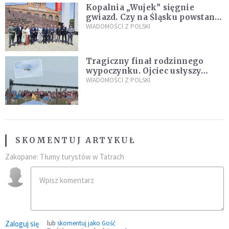
Kopalnia „Wujek” sięgnie
gwiazd. Czy na Śląsku powstanie
„Dolina Krzemowa”?
WIADOMOŚCI Z POLSKI
Tragiczny finał rodzinnego
wypoczynku. Ojciec usłyszy
zarzuty
WIADOMOŚCI Z POLSKI
SKOMENTUJ ARTYKUŁ
Zakopane: Tłumy turystów w Tatrach
Zaloguj się
lub
skomentuj jako Gość