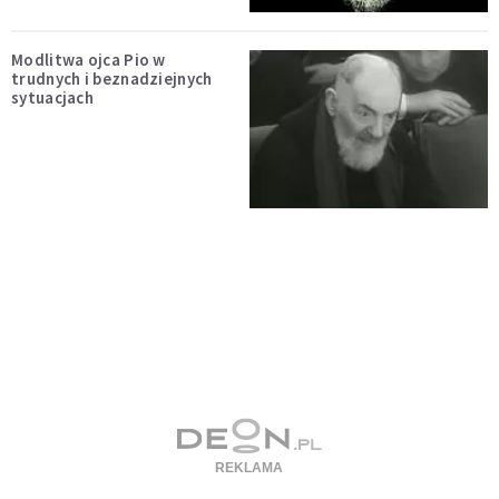
Modlitwa ojca Pio w
trudnych i beznadziejnych
sytuacjach