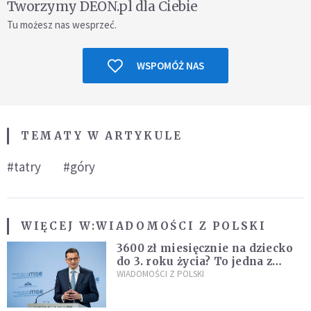
Tworzymy DEON.pl dla Ciebie
Tu możesz nas wesprzeć.
WSPOMÓŻ NAS
TEMATY W ARTYKULE
#tatry
#góry
WIĘCEJ W:
WIADOMOŚCI Z POLSKI
3600 zł miesięcznie na dziecko
do 3. roku życia? To jedna z
propozycji programu "Rozwój
WIADOMOŚCI Z POLSKI
Plus"