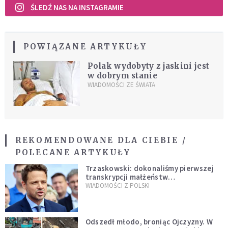
ŚLEDŹ NAS NA INSTAGRAMIE
POWIĄZANE ARTYKUŁY
Polak wydobyty z jaskini jest
w dobrym stanie
WIADOMOŚCI ZE ŚWIATA
REKOMENDOWANE DLA CIEBIE /
POLECANE ARTYKUŁY
Trzaskowski: dokonaliśmy pierwszej
transkrypcji małżeństw
jednopłciowych. “Tak jak
WIADOMOŚCI Z POLSKI
zapowiadałem, bez zwłoki,
natychmiast”
Odszedł młodo, broniąc Ojczyzny. W