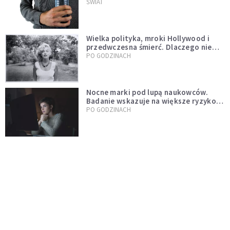
tys. butelek i puszek
ŚWIAT
Wielka polityka, mroki Hollywood i
przedwczesna śmierć. Dlaczego nie
możemy przestać mówić o Marilyn
PO GODZINACH
Monroe?
Nocne marki pod lupą naukowców.
Badanie wskazuje na większe ryzyko
zawału
PO GODZINACH