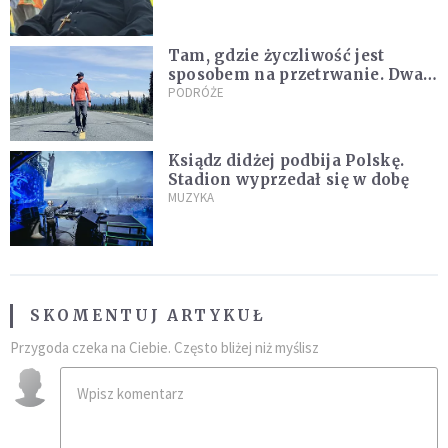
nagranie z pielgrzymki
Tam, gdzie życzliwość jest
sposobem na przetrwanie. Dwa
tygodnie na Alasce [REPORTAŻ]
PODRÓŻE
Ksiądz didżej podbija Polskę.
Stadion wyprzedał się w dobę
MUZYKA
SKOMENTUJ ARTYKUŁ
Przygoda czeka na Ciebie. Często bliżej niż myślisz