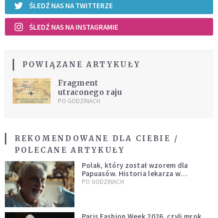
ŚLEDŹ NAS NA TWITTERZE
ŚLEDŹ NAS NA INSTAGRAMIE
POWIĄZANE ARTYKUŁY
Fragment
utraconego raju
PO GODZINACH
REKOMENDOWANE DLA CIEBIE /
POLECANE ARTYKUŁY
Polak, który został wzorem dla
Papuasów. Historia lekarza w
sutannie, który uleczył dżunglę
PO GODZINACH
Paris Fashion Week 2026, czyli mrok,