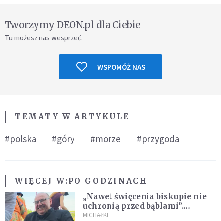
Tworzymy DEON.pl dla Ciebie
Tu możesz nas wesprzeć.
WSPOMÓŻ NAS
TEMATY W ARTYKULE
#polska
#góry
#morze
#przygoda
WIĘCEJ W:
PO GODZINACH
„Nawet święcenia biskupie nie
uchronią przed bąblami”.
Archidiecezja pokazała
MICHAŁKI