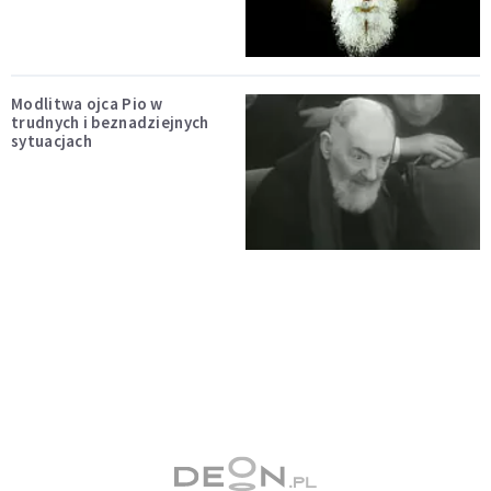
Modlitwa ojca Pio w
trudnych i beznadziejnych
sytuacjach