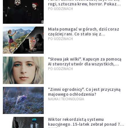
rogi, sztuczna krew, horror. Pokaz
mody czy fascynacja diabłem?
PO GODZINACH
Miała pomagać w górach, dziś coraz
częściej rani. Co stało się z
Tatromaniakami?
PO GODZINACH
"Słowa jak wilki". Kapucyn za pomocą
AI stworzył utwór dla wszystkich,
którzy doświadczają hejtu
PO GODZINACH
"Zimni ogrodnicy". Co jest przyczyną
majowego ochłodzenia?
NAUKA I TECHNOLOGIA
Wiktor rekordzistą systemu
kaucyjnego. 15-latek zebrał ponad 7