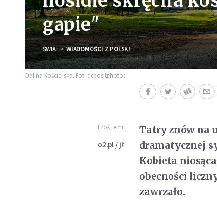
nosidle skręciła ko
gapie"
ŚWIAT
WIADOMOŚCI Z POLSKI
Dolina Kościeliska. Fot. depositphotos
1 rok temu
Tatry znów na 
dramatycznej syt
o2.pl / jh
Kobieta niosąca
obecności liczny
zawrzało.