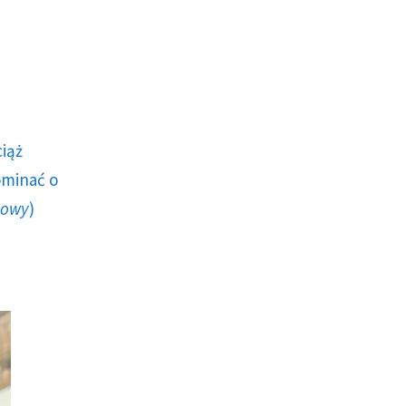
ciąż
ominać o
howy
)