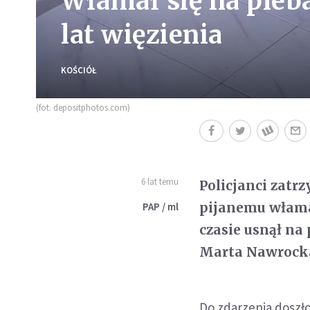
Włamał się na pleba
lat więzienia
KOŚCIÓŁ
(fot. depositphotos.com)
6 lat temu
Policjanci zatr
pijanemu włamał
PAP / ml
czasie usnął na
Marta Nawrocka 
Do zdarzenia doszło