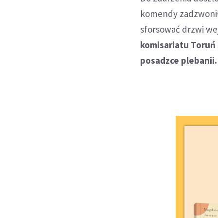
komendy zadzwonił 
sforsować drzwi we
komisariatu Toruń
posadzce plebanii.