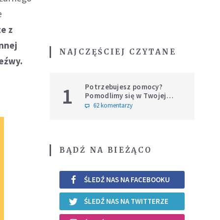
e
ze z
nnej
NAJCZĘŚCIEJ CZYTANE
zeźwy.
Potrzebujesz pomocy?
1
Pomodlimy się w Twojej
intencji
62 komentarzy
BĄDŹ NA BIEŻĄCO
ŚLEDŹ NAS NA FACEBOOKU
ŚLEDŹ NAS NA TWITTERZE