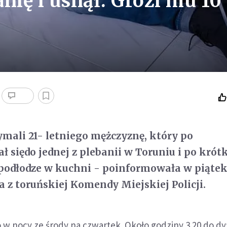
nię i usnął. Grozi mu 10
zymali 21- letniego mężczyznę, który po
 siędo jednej z plebanii w Toruniu i po krót
 podłodze w kuchni - poinformowała w piąte
z toruńskiej Komendy Miejskiej Policji.
 w nocy ze środy na czwartek. Około godziny 3.20 do d