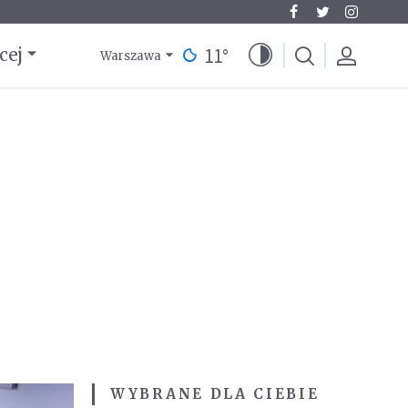
11
°
cej
Warszawa
WYBRANE DLA CIEBIE