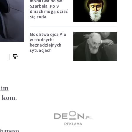
modlitwa do św.
Szarbela. Po 9
dniach mogą dziać
się cuda
Modlitwa ojca Pio
w trudnych i
beznadziejnych
sytuacjach
kim
k kom.
yżurnego