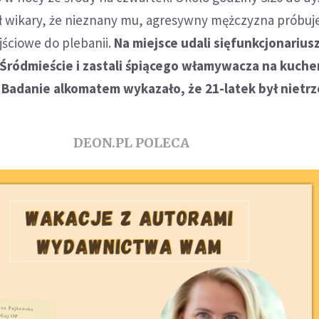
wikary, że nieznany mu, agresywny mężczyzna próbuj
jściowe do plebanii.
Na miejsce udali sięfunkcjonarius
 Śródmieście i zastali śpiącego włamywacza na kuche
 Badanie alkomatem wykazało, że 21-latek był nietr
DEON.PL POLECA