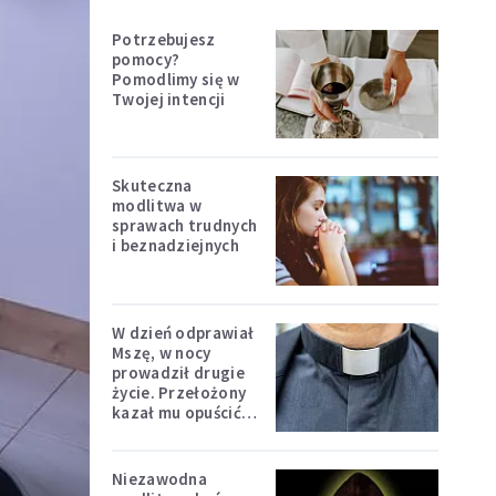
Potrzebujesz
pomocy?
Pomodlimy się w
Twojej intencji
Skuteczna
modlitwa w
sprawach trudnych
i beznadziejnych
W dzień odprawiał
Mszę, w nocy
prowadził drugie
życie. Przełożony
kazał mu opuścić
zakon
Niezawodna