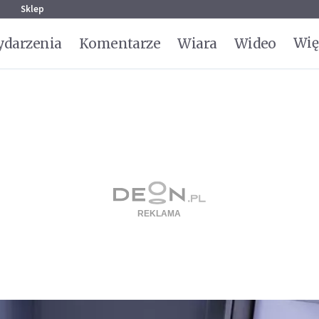
g
Sklep
Wię
darzenia
Komentarze
Wiara
Wideo