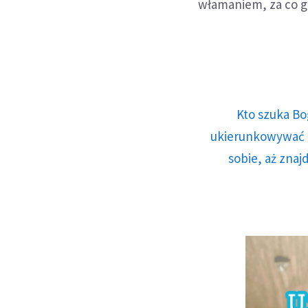
włamaniem, za co gr
Kto szuka Bo
ukierunkowywać n
sobie, aż znaj