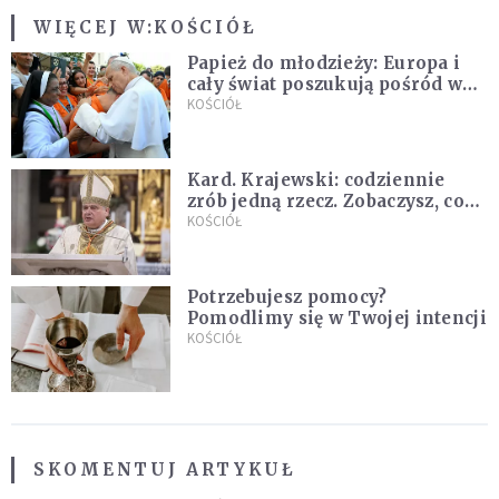
WIĘCEJ W:
KOŚCIÓŁ
Papież do młodzieży: Europa i
cały świat poszukują pośród was
nowych świętych
KOŚCIÓŁ
Kard. Krajewski: codziennie
zrób jedną rzecz. Zobaczysz, co
stanie się z twoim życiem
KOŚCIÓŁ
Potrzebujesz pomocy?
Pomodlimy się w Twojej intencji
KOŚCIÓŁ
SKOMENTUJ ARTYKUŁ