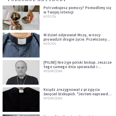
Potrzebujesz pomocy? Pomodlimy się
w Twojej intencji
KOŚCIÓŁ
W dzień odprawiał Mszę, w nocy
prowadził drugie życie. Przełożony
kazał mu opuścić zakon
KOŚCIÓŁ
[PILNE] Nie żyje polski biskup. Jeszcze
tego samego dnia spowiadał i
sprawował Mszę świętą
WYDARZENIA
Ksiądz zrezygnował z przyjęcia
święceń biskupich. "Jestem naprawdę
niegodny"
WYDARZENIA