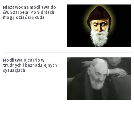
Niezawodna modlitwa do
św. Szarbela. Po 9 dniach
mogą dziać się cuda
Modlitwa ojca Pio w
trudnych i beznadziejnych
sytuacjach