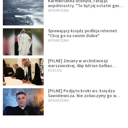
Karmelitanka utonęła, ratując
współsiostry. "To był jej ostatni gest
miłości"
WYDARZENIA
Śpiewający ksiądz podbija internet.
"Chcę go na swoim ślubie"
WYDARZENIA
[PILNE] Zmiany w archidiecezji
warszawskiej. Abp Adrian Galbas
wręczył dekrety nowym proboszczom
KOŚCIÓŁ
[PILNE] Podjęto kroki ws. księdza
Sawielewicza. Nie zobaczymy go w
mediach
WYDARZENIA