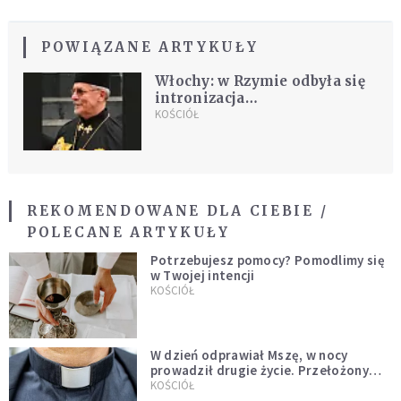
POWIĄZANE ARTYKUŁY
Włochy: w Rzymie odbyła się
intronizacja
greckokatolickiego egzarchy
KOŚCIÓŁ
bp. Dionisija Lachowycza
REKOMENDOWANE DLA CIEBIE /
POLECANE ARTYKUŁY
Potrzebujesz pomocy? Pomodlimy się
w Twojej intencji
KOŚCIÓŁ
W dzień odprawiał Mszę, w nocy
prowadził drugie życie. Przełożony
kazał mu opuścić zakon
KOŚCIÓŁ