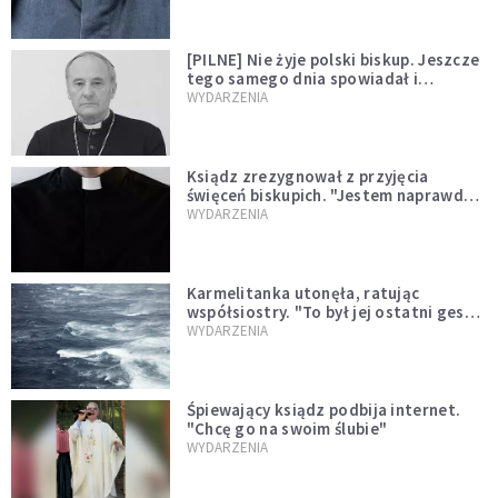
[PILNE] Nie żyje polski biskup. Jeszcze
tego samego dnia spowiadał i
sprawował Mszę świętą
WYDARZENIA
Ksiądz zrezygnował z przyjęcia
święceń biskupich. "Jestem naprawdę
niegodny"
WYDARZENIA
Karmelitanka utonęła, ratując
współsiostry. "To był jej ostatni gest
miłości"
WYDARZENIA
Śpiewający ksiądz podbija internet.
"Chcę go na swoim ślubie"
WYDARZENIA