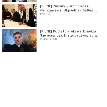
[PILNE] Zmiany w archidiecezji
warszawskiej. Abp Adrian Galbas
wręczył dekrety nowym proboszczom
KOŚCIÓŁ
[PILNE] Podjęto kroki ws. księdza
Sawielewicza. Nie zobaczymy go w
mediach
WYDARZENIA