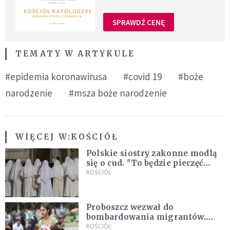
SPRAWDŹ CENĘ
TEMATY W ARTYKULE
#epidemia koronawirusa
#covid 19
#boże
narodzenie
#msza boże narodzenie
WIĘCEJ W:
KOŚCIÓŁ
Polskie siostry zakonne modlą
się o cud. "To będzie pieczęć
Pana Boga dla naszej wiary"
KOŚCIÓŁ
Proboszcz wezwał do
bombardowania migrantów.
"Masowy ogień przeciwko
KOŚCIÓŁ