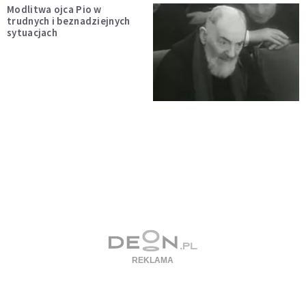
Modlitwa ojca Pio w
trudnych i beznadziejnych
sytuacjach