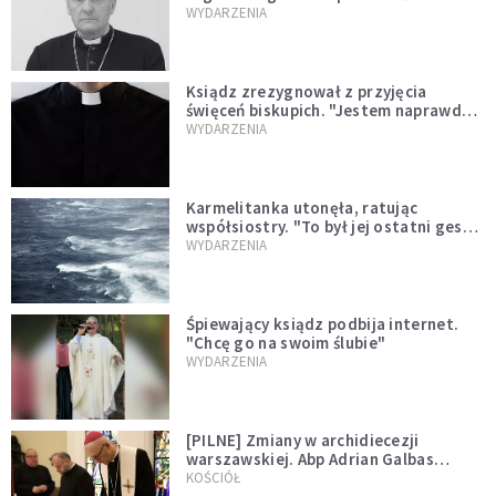
sprawował Mszę świętą
WYDARZENIA
Ksiądz zrezygnował z przyjęcia
święceń biskupich. "Jestem naprawdę
niegodny"
WYDARZENIA
Karmelitanka utonęła, ratując
współsiostry. "To był jej ostatni gest
miłości"
WYDARZENIA
Śpiewający ksiądz podbija internet.
"Chcę go na swoim ślubie"
WYDARZENIA
[PILNE] Zmiany w archidiecezji
warszawskiej. Abp Adrian Galbas
wręczył dekrety nowym proboszczom
KOŚCIÓŁ