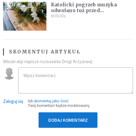
Katolicki pogrzeb muzyka
odwołano tuż przed
uroczystością. Powodem była
KOŚCIÓŁ
przynależność do masonerii
SKOMENTUJ ARTYKUŁ
Włoski abp napisze rozważania Drogi Krzyżowej
Zaloguj się
lub
skomentuj jako Gość
Twój komentarz będzie moderowany
DODAJ KOMENTARZ