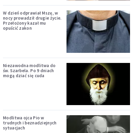
W dzień odprawiał Mszę, w
nocy prowadził drugie życie.
Przełożony kazał mu
opuścić zakon
Niezawodna modlitwa do
św. Szarbela. Po 9 dniach
mogą dziać się cuda
Modlitwa ojca Pio w
trudnych i beznadziejnych
sytuacjach