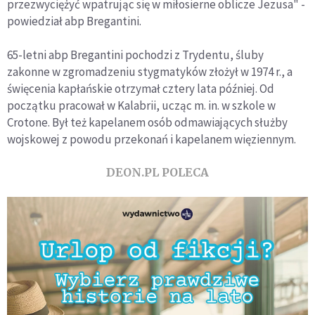
przezwyciężyć wpatrując się w miłosierne oblicze Jezusa" -
powiedział abp Bregantini.
65-letni abp Bregantini pochodzi z Trydentu, śluby
zakonne w zgromadzeniu stygmatyków złożył w 1974 r., a
święcenia kapłańskie otrzymał cztery lata później. Od
początku pracował w Kalabrii, ucząc m. in. w szkole w
Crotone. Był też kapelanem osób odmawiających służby
wojskowej z powodu przekonań i kapelanem więziennym.
DEON.PL POLECA