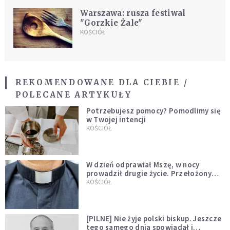
Warszawa: rusza festiwal
"Gorzkie Żale"
KOŚCIÓŁ
REKOMENDOWANE DLA CIEBIE /
POLECANE ARTYKUŁY
Potrzebujesz pomocy? Pomodlimy się
w Twojej intencji
KOŚCIÓŁ
W dzień odprawiał Mszę, w nocy
prowadził drugie życie. Przełożony
kazał mu opuścić zakon
KOŚCIÓŁ
[PILNE] Nie żyje polski biskup. Jeszcze
tego samego dnia spowiadał i