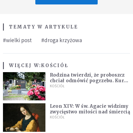
TEMATY W ARTYKULE
#wielki post
#droga krzyżowa
WIĘCEJ W:
KOŚCIÓŁ
Rodzina twierdzi, że proboszcz
chciał odmówić pogrzebu. Kuria
zapowiada wyjaśnienia
KOŚCIÓŁ
Leon XIV: W św. Agacie widzimy
zwycięstwo miłości nad śmiercią
KOŚCIÓŁ