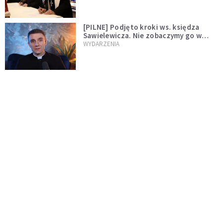
[PILNE] Podjęto kroki ws. księdza
Sawielewicza. Nie zobaczymy go w
mediach
WYDARZENIA