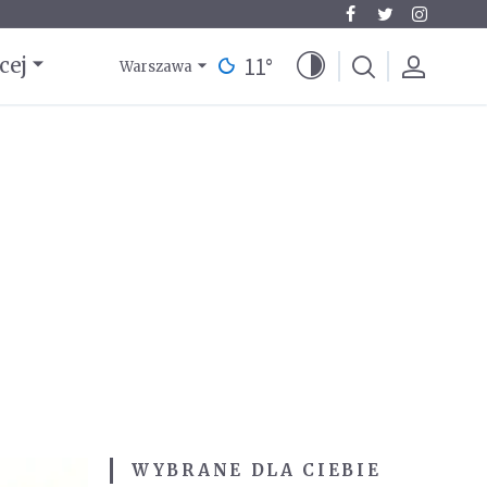
11
°
cej
Warszawa
WYBRANE DLA CIEBIE