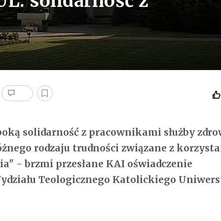
L: solidarność z
oką solidarność z pracownikami służby zdro
óżnego rodzaju trudności związane z korzyst
ia" - brzmi przesłane KAI oświadczenie
działu Teologicznego Katolickiego Uniwers