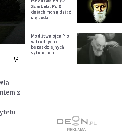
modlitwa do św.
Szarbela. Po 9
dniach mogą dziać
się cuda
Modlitwa ojca Pio
w trudnych i
beznadziejnych
sytuacjach
wia,
aniem z
ytetu