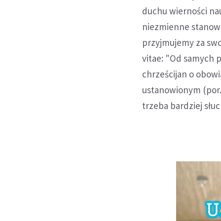
duchu wierności na
niezmienne stanowis
przyjmujemy za swo
vitae: "Od samych 
chrześcijan o obo
ustanowionym (por. 
trzeba bardziej słuc