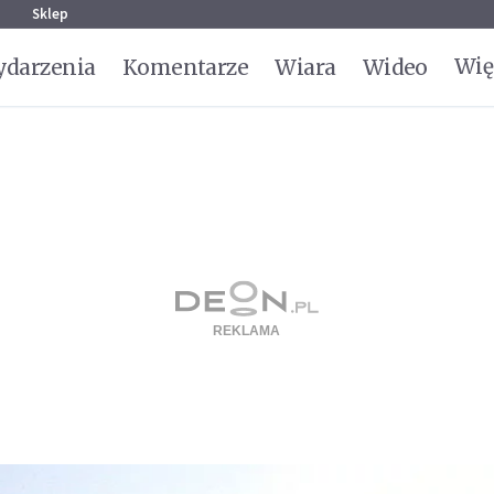
g
Sklep
Wię
darzenia
Komentarze
Wiara
Wideo