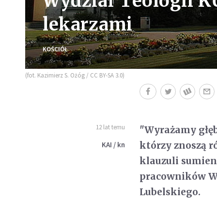
Wydział Teologii KU
lekarzami
KOŚCIÓŁ
(fot. Kazimierz S. Ożóg / CC BY-SA 3.0)
12 lat temu
"Wyrażamy głęb
którzy znoszą r
KAI / kn
klauzuli sumien
pracowników Wy
Lubelskiego.