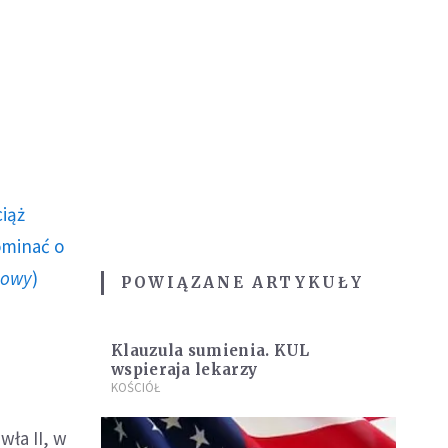
ciąż
ominać o
howy
)
POWIĄZANE ARTYKUŁY
Klauzula sumienia. KUL
wspieraja lekarzy
KOŚCIÓŁ
wła II, w