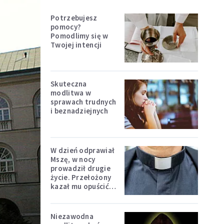
Potrzebujesz
pomocy?
Pomodlimy się w
Twojej intencji
Skuteczna
modlitwa w
sprawach trudnych
i beznadziejnych
W dzień odprawiał
Mszę, w nocy
prowadził drugie
życie. Przełożony
kazał mu opuścić
zakon
Niezawodna