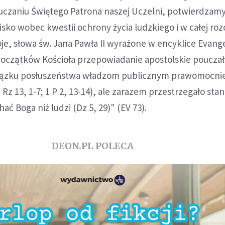
uczaniu Świętego Patrona naszej Uczelni, potwierdzam
ko wobec kwestii ochrony życia ludzkiego i w całej rozc
je, słowa św. Jana Pawła II wyrażone w encyklice Evang
początków Kościoła przepowiadanie apostolskie poucza
wiązku posłuszeństwa władzom publicznym prawomocni
Rz 13, 1-7; 1 P 2, 13-14), ale zarazem przestrzegało sta
hać Boga niż ludzi (Dz 5, 29)" (EV 73).
DEON.PL POLECA