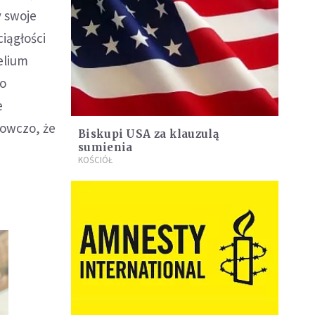
y swoje
iągłości
elium
ło
e
nowczo, że
Biskupi USA za klauzulą
sumienia
KOŚCIÓŁ