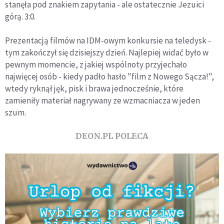
stanęła pod znakiem zapytania - ale ostatecznie Jezuici
górą. 3:0.
Prezentacją filmów na IDM-owym konkursie na teledysk -
tym zakończył się dzisiejszy dzień. Najlepiej widać było w
pewnym momencie, z jakiej wspólnoty przyjechało
najwięcej osób - kiedy padło hasło "film z Nowego Sącza!",
wtedy ryknął jęk, pisk i brawa jednocześnie, które
zamieniły materiał nagrywany ze wzmacniacza w jeden
szum.
DEON.PL POLECA