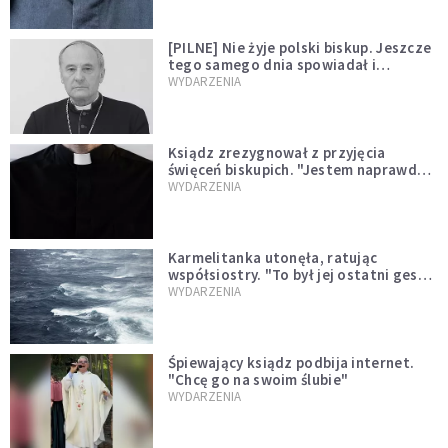
[PILNE] Nie żyje polski biskup. Jeszcze
tego samego dnia spowiadał i
sprawował Mszę świętą
WYDARZENIA
Ksiądz zrezygnował z przyjęcia
święceń biskupich. "Jestem naprawdę
niegodny"
WYDARZENIA
Karmelitanka utonęła, ratując
współsiostry. "To był jej ostatni gest
miłości"
WYDARZENIA
Śpiewający ksiądz podbija internet.
"Chcę go na swoim ślubie"
WYDARZENIA