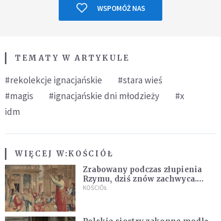
WSPOMÓŻ NAS
TEMATY W ARTYKULE
#rekolekcje ignacjańskie
#stara wieś
#magis
#ignacjańskie dni młodzieży
#x
idm
WIĘCEJ W:
KOŚCIÓŁ
Zrabowany podczas złupienia
Rzymu, dziś znów zachwyca.
Wyjątkowy arras w Castel
KOŚCIÓŁ
Gandolfo