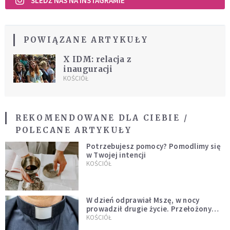
ŚLEDŹ NAS NA INSTAGRAMIE
POWIĄZANE ARTYKUŁY
X IDM: relacja z
inauguracji
KOŚCIÓŁ
REKOMENDOWANE DLA CIEBIE /
POLECANE ARTYKUŁY
Potrzebujesz pomocy? Pomodlimy się
w Twojej intencji
KOŚCIÓŁ
W dzień odprawiał Mszę, w nocy
prowadził drugie życie. Przełożony
kazał mu opuścić zakon
KOŚCIÓŁ