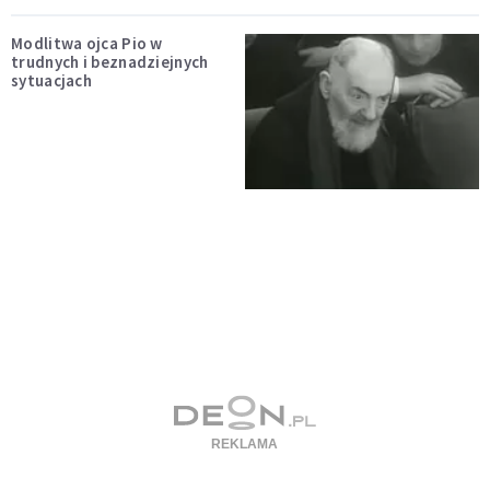
Modlitwa ojca Pio w
trudnych i beznadziejnych
sytuacjach