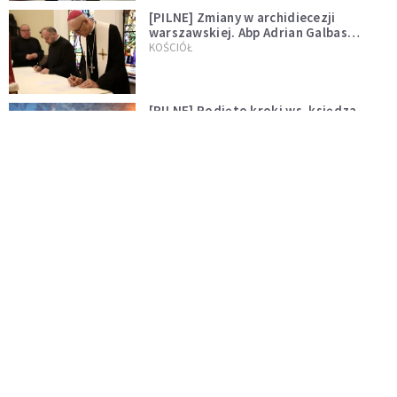
[PILNE] Zmiany w archidiecezji
warszawskiej. Abp Adrian Galbas
wręczył dekrety nowym proboszczom
KOŚCIÓŁ
[PILNE] Podjęto kroki ws. księdza
Sawielewicza. Nie zobaczymy go w
mediach
WYDARZENIA