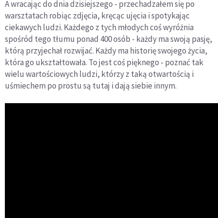
A wracając do dnia dzisiejszego - przechadzałem się po
warsztatach robiąc zdjęcia, kręcąc ujęcia i spotykając
ciekawych ludzi. Każdego z tych młodych coś wyróżnia
spośród tego tłumu ponad 400 osób - każdy ma swoją pasję,
którą przyjechał rozwijać. Każdy ma historię swojego życia,
która go ukształtowała. To jest coś pięknego - poznać tak
wielu wartościowych ludzi, którzy z taką otwartością i
uśmiechem po prostu są tutaj i dają siebie innym.