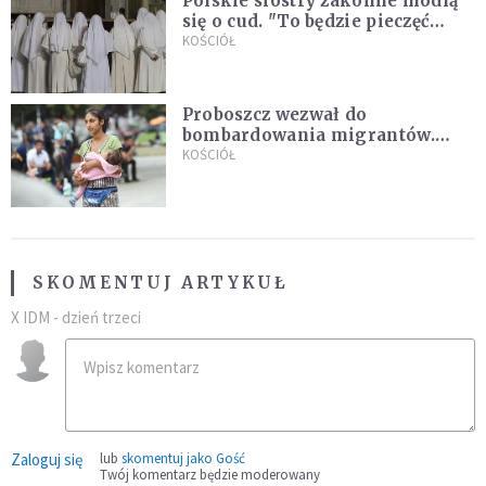
Polskie siostry zakonne modlą
się o cud. "To będzie pieczęć
Pana Boga dla naszej wiary"
KOŚCIÓŁ
Proboszcz wezwał do
bombardowania migrantów.
"Masowy ogień przeciwko
KOŚCIÓŁ
najeźdźcom!"
SKOMENTUJ ARTYKUŁ
X IDM - dzień trzeci
Zaloguj się
lub
skomentuj jako Gość
Twój komentarz będzie moderowany