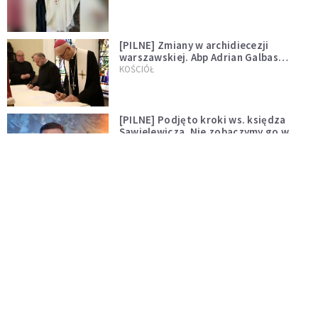
[PILNE] Zmiany w archidiecezji
warszawskiej. Abp Adrian Galbas
wręczył dekrety nowym proboszczom
KOŚCIÓŁ
[PILNE] Podjęto kroki ws. księdza
Sawielewicza. Nie zobaczymy go w
mediach
WYDARZENIA