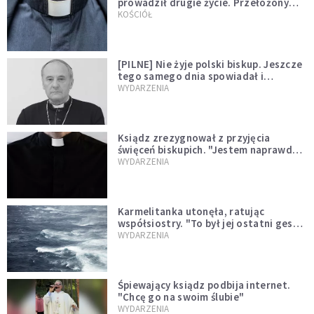
prowadził drugie życie. Przełożony
kazał mu opuścić zakon
KOŚCIÓŁ
[PILNE] Nie żyje polski biskup. Jeszcze
tego samego dnia spowiadał i
sprawował Mszę świętą
WYDARZENIA
Ksiądz zrezygnował z przyjęcia
święceń biskupich. "Jestem naprawdę
niegodny"
WYDARZENIA
Karmelitanka utonęła, ratując
współsiostry. "To był jej ostatni gest
miłości"
WYDARZENIA
Śpiewający ksiądz podbija internet.
"Chcę go na swoim ślubie"
WYDARZENIA