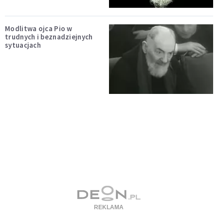
Modlitwa ojca Pio w
trudnych i beznadziejnych
sytuacjach