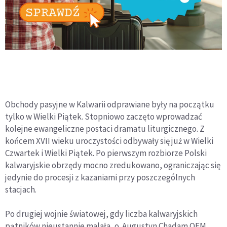
Obchody pasyjne w Kalwarii odprawiane były na początku
tylko w Wielki Piątek. Stopniowo zaczęto wprowadzać
kolejne ewangeliczne postaci dramatu liturgicznego. Z
końcem XVII wieku uroczystości odbywały się już w Wielki
Czwartek i Wielki Piątek. Po pierwszym rozbiorze Polski
kalwaryjskie obrzędy mocno zredukowano, ograniczając się
jedynie do procesji z kazaniami przy poszczególnych
stacjach.
Po drugiej wojnie światowej, gdy liczba kalwaryjskich
pątników nieustannie malała, o. Augustyn Chadam OFM