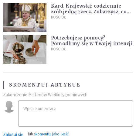
Kard. Krajewski: codziennie
zrób jedną rzecz. Zobaczysz, co
stanie się z twoim życiem
KOŚCIÓŁ
Potrzebujesz pomocy?
Pomodlimy się w Twojej intencji
KOŚCIÓŁ
SKOMENTUJ ARTYKUŁ
Zakończenie Misteriów Wielkotygodniowych
Zaloguj się
lub
skomentuj jako Gość