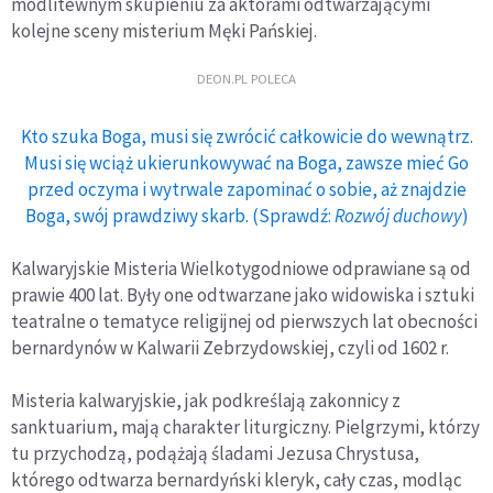
modlitewnym skupieniu za aktorami odtwarzającymi
kolejne sceny misterium Męki Pańskiej.
DEON.PL POLECA
Kto szuka Boga, musi się zwrócić całkowicie do wewnątrz.
Musi się wciąż ukierunkowywać na Boga, zawsze mieć Go
przed oczyma i wytrwale zapominać o sobie, aż znajdzie
Boga, swój prawdziwy skarb. (Sprawdź:
Rozwój duchowy
)
Kalwaryjskie Misteria Wielkotygodniowe odprawiane są od
prawie 400 lat. Były one odtwarzane jako widowiska i sztuki
teatralne o tematyce religijnej od pierwszych lat obecności
bernardynów w Kalwarii Zebrzydowskiej, czyli od 1602 r.
Misteria kalwaryjskie, jak podkreślają zakonnicy z
sanktuarium, mają charakter liturgiczny. Pielgrzymi, którzy
tu przychodzą, podążają śladami Jezusa Chrystusa,
którego odtwarza bernardyński kleryk, cały czas, modląc