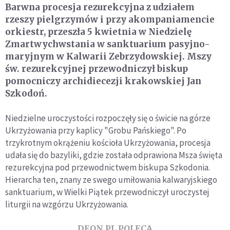
Barwna procesja rezurekcyjna z udziałem
rzeszy pielgrzymów i przy akompaniamencie
orkiestr, przeszła 5 kwietnia w Niedzielę
Zmartwychwstania w sanktuarium pasyjno-
maryjnym w Kalwarii Zebrzydowskiej. Mszy
św. rezurekcyjnej przewodniczył biskup
pomocniczy archidiecezji krakowskiej Jan
Szkodoń.
Niedzielne uroczystości rozpoczęły się o świcie na górze
Ukrzyżowania przy kaplicy "Grobu Pańskiego". Po
trzykrotnym okrążeniu kościoła Ukrzyżowania, procesja
udała się do bazyliki, gdzie została odprawiona Msza święta
rezurekcyjna pod przewodnictwem biskupa Szkodonia.
Hierarcha ten, znany ze swego umiłowania kalwaryjskiego
sanktuarium, w Wielki Piątek przewodniczył uroczystej
liturgii na wzgórzu Ukrzyżowania.
DEON.PL POLECA