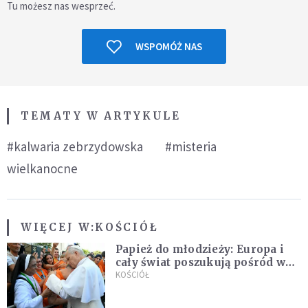
Tu możesz nas wesprzeć.
WSPOMÓŻ NAS
TEMATY W ARTYKULE
#kalwaria zebrzydowska
#misteria
wielkanocne
WIĘCEJ W:
KOŚCIÓŁ
Papież do młodzieży: Europa i
cały świat poszukują pośród was
nowych świętych
KOŚCIÓŁ