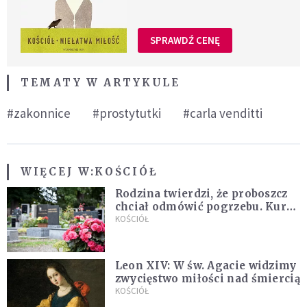
SPRAWDŹ CENĘ
TEMATY W ARTYKULE
#zakonnice
#prostytutki
#carla venditti
WIĘCEJ W:
KOŚCIÓŁ
Rodzina twierdzi, że proboszcz
chciał odmówić pogrzebu. Kuria
zapowiada wyjaśnienia
KOŚCIÓŁ
Leon XIV: W św. Agacie widzimy
zwycięstwo miłości nad śmiercią
KOŚCIÓŁ