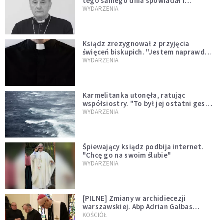
tego samego dnia spowiadał i
sprawował Mszę świętą
WYDARZENIA
Ksiądz zrezygnował z przyjęcia
święceń biskupich. "Jestem naprawdę
niegodny"
WYDARZENIA
Karmelitanka utonęła, ratując
współsiostry. "To był jej ostatni gest
miłości"
WYDARZENIA
Śpiewający ksiądz podbija internet.
"Chcę go na swoim ślubie"
WYDARZENIA
[PILNE] Zmiany w archidiecezji
warszawskiej. Abp Adrian Galbas
wręczył dekrety nowym proboszczom
KOŚCIÓŁ