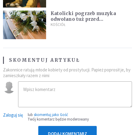
Katolicki pogrzeb muzyka
odwołano tuż przed
uroczystością. Powodem była
KOŚCIÓŁ
przynależność do masonerii
SKOMENTUJ ARTYKUŁ
Zakonnice ratują młode kobiety od prostytucji. Papież poprosił je, by
zamieszkały razem z nimi
Zaloguj się
lub
skomentuj jako Gość
Twój komentarz będzie moderowany
DODAJ KOMENTARZ