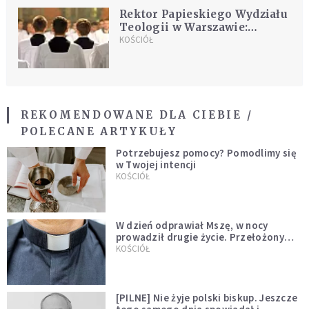
Rektor Papieskiego Wydziału
Teologii w Warszawie:
seminaryjna formacja księży
KOŚCIÓŁ
nie wystarcza
REKOMENDOWANE DLA CIEBIE /
POLECANE ARTYKUŁY
Potrzebujesz pomocy? Pomodlimy się
w Twojej intencji
KOŚCIÓŁ
W dzień odprawiał Mszę, w nocy
prowadził drugie życie. Przełożony
kazał mu opuścić zakon
KOŚCIÓŁ
[PILNE] Nie żyje polski biskup. Jeszcze