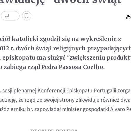
iół katolicki zgodził się na wykreślenie z
012 r. dwóch świąt religijnych przypadającyc
a episkopatu ma służyć "zwiększeniu produk
o zabiega rząd Pedra Passosa Coelho.
. sesji plenarnej Konferencji Episkopatu Portugalii zorg
adzieję, że rząd ze swojej strony zlikwiduje również dwa
dzierniku br. zapowiadał minister gospodarki Alvaro Pe