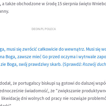
, a także obchodzone w środę 15 sierpnia święto Wnieb
anny.
DEON.PL POLECA
ga, musi się zwrócić całkowicie do wewnątrz. Musi się w
a Boga, zawsze mieć Go przed oczyma i wytrwale zap
dzie Boga, swój prawdziwy skarb. (Sprawdź:
Rozwój duc
dodał, że portugalscy biskupi są gotowi do dalszej wspó
jednocześnie świadomość, że "zwiększanie produktywn
 likwidację dni wolnych od pracy nie rozwiąże problem
darki".