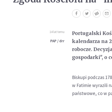
14 lat temu
Portugalski Kośc
kalendarza na 2
PAP / drr
robocze. Decyzj
gospodarki", o c
Biskupi podczas 178
w Fatimie wyrazili n
państwowe, co w paź