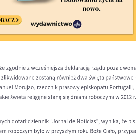
 że zgodnie z wcześniejszą deklaracją rządu poza dwom
mi zlikwidowane zostaną również dwa święta państwowe 
nuel Morujao, rzecznik prasowy episkopatu Portugalii, 
akie święta religijne staną się dniami roboczymi w 2012 r
rych dotarł dziennik "Jornal de Noticias", wynika, że bi
niem roboczym było w przyszłym roku Boże Ciało, przyp