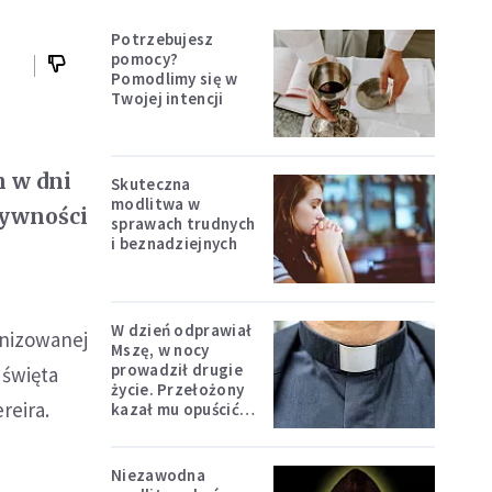
Potrzebujesz
pomocy?
Pomodlimy się w
Twojej intencji
h w dni
Skuteczna
modlitwa w
tywności
sprawach trudnych
i beznadziejnych
W dzień odprawiał
anizowanej
Mszę, w nocy
prowadził drugie
 święta
życie. Przełożony
reira.
kazał mu opuścić
zakon
Niezawodna