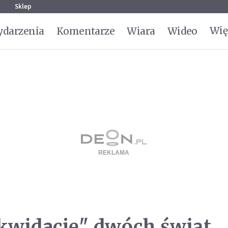
g
Sklep
Wię
darzenia
Komentarze
Wiara
Wideo
ikwidację" dwóch świąt