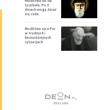
modlitwa do św.
Szarbela. Po 9
dniach mogą dziać
się cuda
Modlitwa ojca Pio
w trudnych i
beznadziejnych
sytuacjach