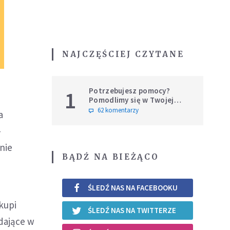
NAJCZĘŚCIEJ CZYTANE
Potrzebujesz pomocy?
1
Pomodlimy się w Twojej
intencji
62 komentarzy
a
-
nie
BĄDŹ NA BIEŻĄCO
.
ŚLEDŹ NAS NA FACEBOOKU
skupi
ŚLEDŹ NAS NA TWITTERZE
adające w