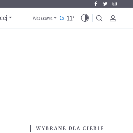
11
°
cej
Warszawa
WYBRANE DLA CIEBIE