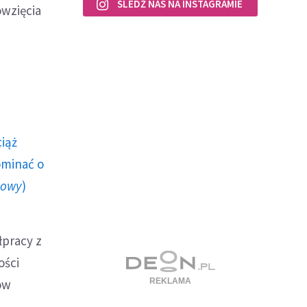
ŚLEDŹ NAS NA INSTAGRAMIE
owzięcia
ciąż
ominać o
howy
)
łpracy z
ości
ów