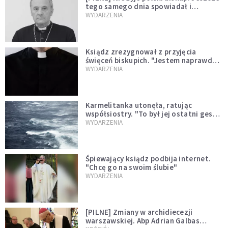
tego samego dnia spowiadał i
sprawował Mszę świętą
WYDARZENIA
Ksiądz zrezygnował z przyjęcia
święceń biskupich. "Jestem naprawdę
niegodny"
WYDARZENIA
Karmelitanka utonęła, ratując
współsiostry. "To był jej ostatni gest
miłości"
WYDARZENIA
Śpiewający ksiądz podbija internet.
"Chcę go na swoim ślubie"
WYDARZENIA
[PILNE] Zmiany w archidiecezji
warszawskiej. Abp Adrian Galbas