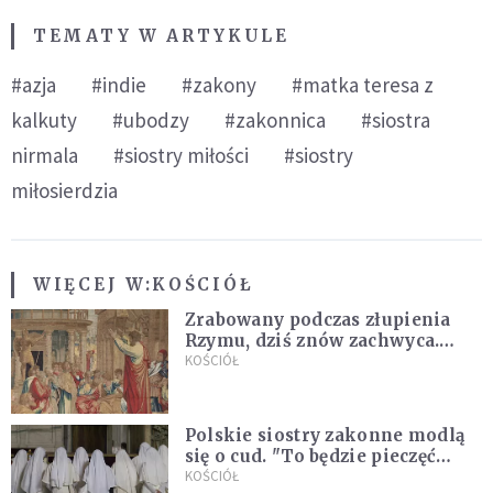
TEMATY W ARTYKULE
#azja
#indie
#zakony
#matka teresa z
kalkuty
#ubodzy
#zakonnica
#siostra
nirmala
#siostry miłości
#siostry
miłosierdzia
WIĘCEJ W:
KOŚCIÓŁ
Zrabowany podczas złupienia
Rzymu, dziś znów zachwyca.
Wyjątkowy arras w Castel
KOŚCIÓŁ
Gandolfo
Polskie siostry zakonne modlą
się o cud. "To będzie pieczęć
Pana Boga dla naszej wiary"
KOŚCIÓŁ