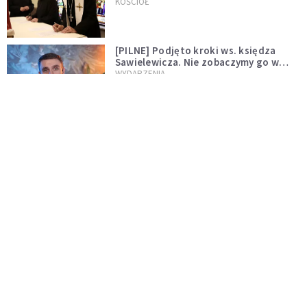
wręczył dekrety nowym proboszczom
KOŚCIÓŁ
[PILNE] Podjęto kroki ws. księdza
Sawielewicza. Nie zobaczymy go w
mediach
WYDARZENIA