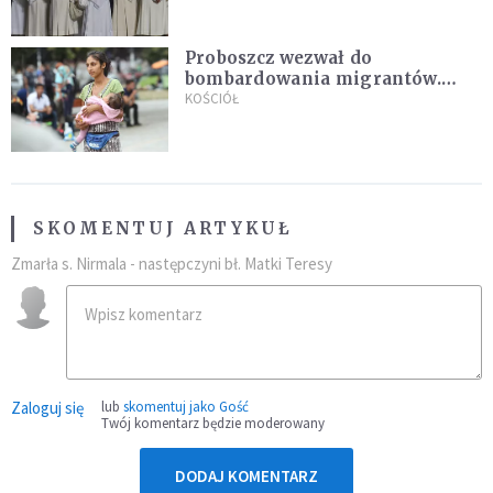
Proboszcz wezwał do
bombardowania migrantów.
"Masowy ogień przeciwko
KOŚCIÓŁ
najeźdźcom!"
SKOMENTUJ ARTYKUŁ
Zmarła s. Nirmala - następczyni bł. Matki Teresy
Zaloguj się
lub
skomentuj jako Gość
Twój komentarz będzie moderowany
DODAJ KOMENTARZ