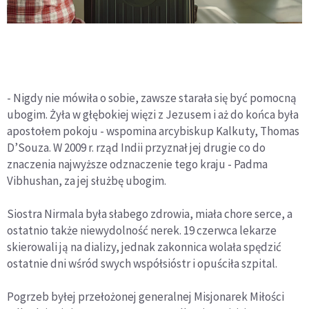
- Nigdy nie mówiła o sobie, zawsze starała się być pomocną
ubogim. Żyła w głębokiej więzi z Jezusem i aż do końca była
apostołem pokoju - wspomina arcybiskup Kalkuty, Thomas
D’Souza. W 2009 r. rząd Indii przyznał jej drugie co do
znaczenia najwyższe odznaczenie tego kraju - Padma
Vibhushan, za jej służbę ubogim.
Siostra Nirmala była słabego zdrowia, miała chore serce, a
ostatnio także niewydolność nerek. 19 czerwca lekarze
skierowali ją na dializy, jednak zakonnica wolała spędzić
ostatnie dni wśród swych współsióstr i opuściła szpital.
Pogrzeb byłej przełożonej generalnej Misjonarek Miłości