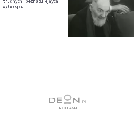
trudnych i beznadziejnych
sytuacjach