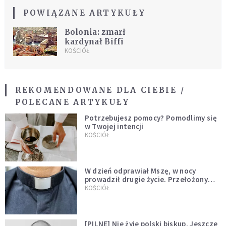
POWIĄZANE ARTYKUŁY
Bolonia: zmarł
kardynał Biffi
KOŚCIÓŁ
REKOMENDOWANE DLA CIEBIE /
POLECANE ARTYKUŁY
Potrzebujesz pomocy? Pomodlimy się
w Twojej intencji
KOŚCIÓŁ
W dzień odprawiał Mszę, w nocy
prowadził drugie życie. Przełożony
kazał mu opuścić zakon
KOŚCIÓŁ
[PILNE] Nie żyje polski biskup. Jeszcze