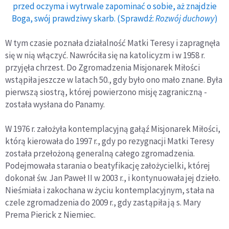
przed oczyma i wytrwale zapominać o sobie, aż znajdzie
Boga, swój prawdziwy skarb. (Sprawdź:
Rozwój duchowy
)
W tym czasie poznała działalność Matki Teresy i zapragnęła
się w nią włączyć. Nawróciła się na katolicyzm i w 1958 r.
przyjęła chrzest. Do Zgromadzenia Misjonarek Miłości
wstąpiła jeszcze w latach 50., gdy było ono mało znane. Była
pierwszą siostrą, której powierzono misję zagraniczną -
została wysłana do Panamy.
W 1976 r. założyła kontemplacyjną gałąź Misjonarek Miłości,
którą kierowała do 1997 r., gdy po rezygnacji Matki Teresy
została przełożoną generalną całego zgromadzenia.
Podejmowała starania o beatyfikację założycielki, której
dokonał św. Jan Paweł II w 2003 r., i kontynuowała jej dzieło.
Nieśmiała i zakochana w życiu kontemplacyjnym, stała na
czele zgromadzenia do 2009 r., gdy zastąpiła ją s. Mary
Prema Pierick z Niemiec.