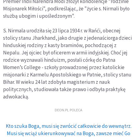
Premier Indii Narendra Modi złożył kondolencje "rodzinie
Misjonarek Miłości", podkreślając, że "życie s. Nirmali było
służbą ubogim i upośledzonym".
S. Nirmala urodziła się 23 lipca 1934 r. w Rańći, obecnej
stolicy stanu Jharkhand, jako drugie z jedenaściorga dzieci
hinduskiej rodziny z kasty braminów, pochodzącej z
Nepalu. Jej ojciec był oficerem w armii indyjskiej. Choć jej
rodzice wyznawali hinduizm, posłali córkę do Patna
Women’s College - szkoły prowadzonej przez katolickie
misjonarki z Karmelu Apostolskiego w Patnie, stolicy stanu
Bihar. W wieku 24 lat zdobyła magisterium z nauk
politycznych, studiowała także prawo i odbyła praktykę
adwokacką.
DEON.PL POLECA
Kto szuka Boga, musi się zwrócić całkowicie do wewnątrz.
Musi się wciąż ukierunkowywać na Boga, zawsze mieć Go