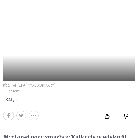
(fot. PAP/EPA/PIYAL ADHIKARY)
11 lat temu
KAI / rj
Minionej nocy zmarła w Kalkucie w wieku 81