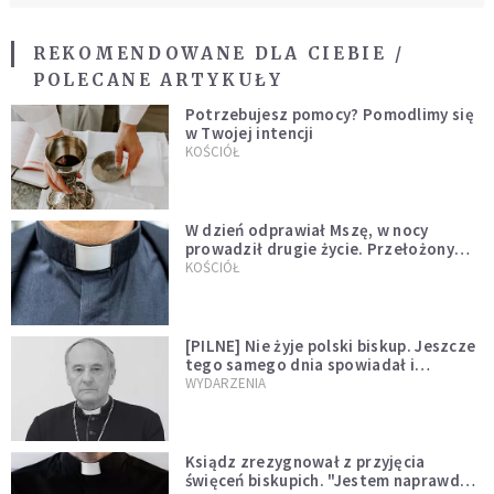
REKOMENDOWANE DLA CIEBIE /
POLECANE ARTYKUŁY
Potrzebujesz pomocy? Pomodlimy się
w Twojej intencji
KOŚCIÓŁ
W dzień odprawiał Mszę, w nocy
prowadził drugie życie. Przełożony
kazał mu opuścić zakon
KOŚCIÓŁ
[PILNE] Nie żyje polski biskup. Jeszcze
tego samego dnia spowiadał i
sprawował Mszę świętą
WYDARZENIA
Ksiądz zrezygnował z przyjęcia
święceń biskupich. "Jestem naprawdę