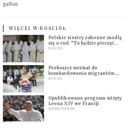
galbas
WIĘCEJ W:
KOŚCIÓŁ
Polskie siostry zakonne modlą
się o cud. "To będzie pieczęć
Pana Boga dla naszej wiary"
KOŚCIÓŁ
Proboszcz wezwał do
bombardowania migrantów.
"Masowy ogień przeciwko
KOŚCIÓŁ
najeźdźcom!"
Opublikowano program wizyty
Leona XIV we Francji
SERWIS PAPIESKI