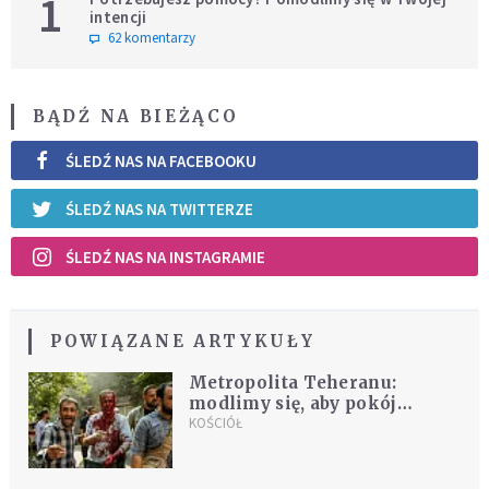
1
intencji
62 komentarzy
BĄDŹ NA BIEŻĄCO
ŚLEDŹ NAS NA FACEBOOKU
ŚLEDŹ NAS NA TWITTERZE
ŚLEDŹ NAS NA INSTAGRAMIE
POWIĄZANE ARTYKUŁY
Metropolita Teheranu:
modlimy się, aby pokój
zwyciężył
KOŚCIÓŁ