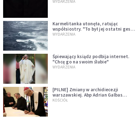
niegodny"
WYDARZENIA
Karmelitanka utonęła, ratując
współsiostry. "To był jej ostatni gest
miłości"
WYDARZENIA
Śpiewający ksiądz podbija internet.
"Chcę go na swoim ślubie"
WYDARZENIA
[PILNE] Zmiany w archidiecezji
warszawskiej. Abp Adrian Galbas
wręczył dekrety nowym proboszczom
KOŚCIÓŁ
[PILNE] Podjęto kroki ws. księdza
Sawielewicza. Nie zobaczymy go w
mediach
WYDARZENIA