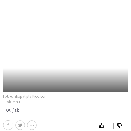
Fot. episkopat.pl / flickr.com
1 rok temu
KAI / tk