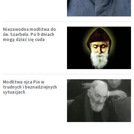
Niezawodna modlitwa do
św. Szarbela. Po 9 dniach
mogą dziać się cuda
Modlitwa ojca Pio w
trudnych i beznadziejnych
sytuacjach