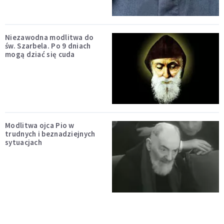
Niezawodna modlitwa do
św. Szarbela. Po 9 dniach
mogą dziać się cuda
Modlitwa ojca Pio w
trudnych i beznadziejnych
sytuacjach