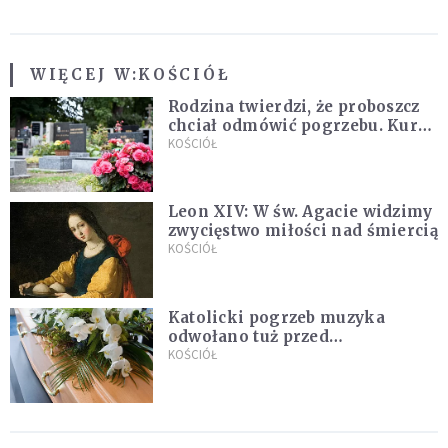
WIĘCEJ W:
KOŚCIÓŁ
Rodzina twierdzi, że proboszcz
chciał odmówić pogrzebu. Kuria
zapowiada wyjaśnienia
KOŚCIÓŁ
Leon XIV: W św. Agacie widzimy
zwycięstwo miłości nad śmiercią
KOŚCIÓŁ
Katolicki pogrzeb muzyka
odwołano tuż przed
uroczystością. Powodem była
KOŚCIÓŁ
przynależność do masonerii