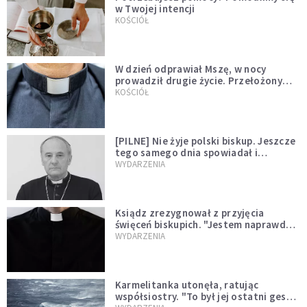
w Twojej intencji
KOŚCIÓŁ
W dzień odprawiał Mszę, w nocy
prowadził drugie życie. Przełożony
kazał mu opuścić zakon
KOŚCIÓŁ
[PILNE] Nie żyje polski biskup. Jeszcze
tego samego dnia spowiadał i
sprawował Mszę świętą
WYDARZENIA
Ksiądz zrezygnował z przyjęcia
święceń biskupich. "Jestem naprawdę
niegodny"
WYDARZENIA
Karmelitanka utonęła, ratując
współsiostry. "To był jej ostatni gest