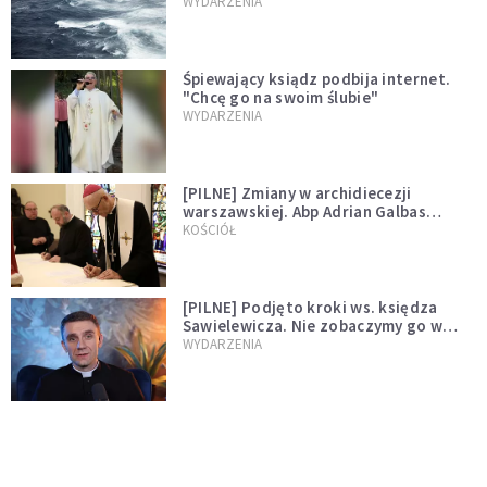
miłości"
WYDARZENIA
Śpiewający ksiądz podbija internet.
"Chcę go na swoim ślubie"
WYDARZENIA
[PILNE] Zmiany w archidiecezji
warszawskiej. Abp Adrian Galbas
wręczył dekrety nowym proboszczom
KOŚCIÓŁ
[PILNE] Podjęto kroki ws. księdza
Sawielewicza. Nie zobaczymy go w
mediach
WYDARZENIA