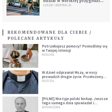
udział w wielkiej przygodzie -
autostopem do Taize
LUDZIE I INSPIRACJE
REKOMENDOWANE DLA CIEBIE /
POLECANE ARTYKUŁY
Potrzebujesz pomocy? Pomodlimy się
w Twojej intencji
KOŚCIÓŁ
W dzień odprawiał Mszę, w nocy
prowadził drugie życie. Przełożony
kazał mu opuścić zakon
KOŚCIÓŁ
[PILNE] Nie żyje polski biskup. Jeszcze
tego samego dnia spowiadał i
sprawował Mszę świętą
WYDARZENIA