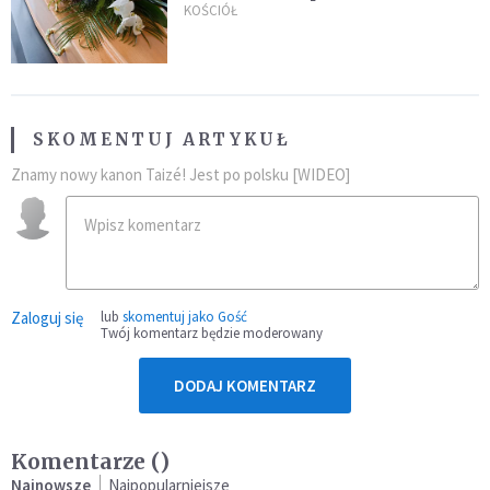
uroczystością. Powodem była
KOŚCIÓŁ
przynależność do masonerii
SKOMENTUJ ARTYKUŁ
Znamy nowy kanon Taizé! Jest po polsku [WIDEO]
Zaloguj się
lub
skomentuj jako Gość
Twój komentarz będzie moderowany
DODAJ KOMENTARZ
Komentarze (
)
Najnowsze
Najpopularniejsze