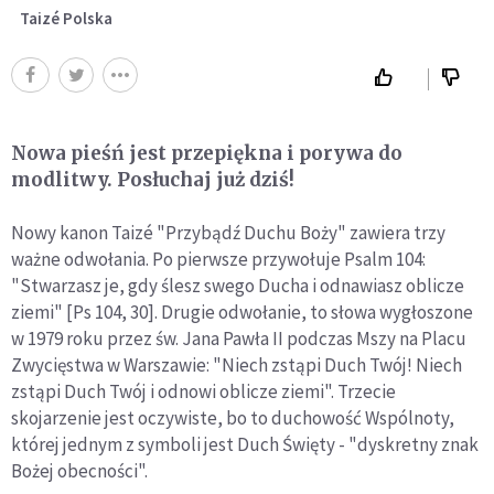
Taizé Polska
Nowa pieśń jest przepiękna i porywa do
modlitwy. Posłuchaj już dziś!
Nowy kanon Taizé "Przybądź Duchu Boży" zawiera trzy
ważne odwołania. Po pierwsze przywołuje Psalm 104:
"Stwarzasz je, gdy ślesz swego Ducha i odnawiasz oblicze
ziemi" [Ps 104, 30]. Drugie odwołanie, to słowa wygłoszone
w 1979 roku przez św. Jana Pawła II podczas Mszy na Placu
Zwycięstwa w Warszawie: "Niech zstąpi Duch Twój! Niech
zstąpi Duch Twój i odnowi oblicze ziemi". Trzecie
skojarzenie jest oczywiste, bo to duchowość Wspólnoty,
której jednym z symboli jest Duch Święty - "dyskretny znak
Bożej obecności".