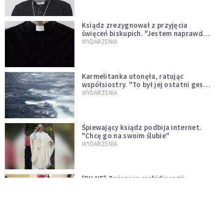
Ksiądz zrezygnował z przyjęcia
święceń biskupich. "Jestem naprawdę
niegodny"
WYDARZENIA
Karmelitanka utonęła, ratując
współsiostry. "To był jej ostatni gest
miłości"
WYDARZENIA
Śpiewający ksiądz podbija internet.
"Chcę go na swoim ślubie"
WYDARZENIA
[PILNE] Zmiany w archidiecezji
warszawskiej. Abp Adrian Galbas
wręczył dekrety nowym proboszczom
KOŚCIÓŁ