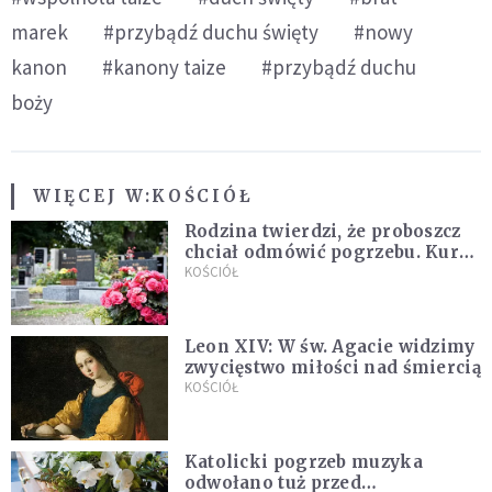
marek
#przybądź duchu święty
#nowy
kanon
#kanony taize
#przybądź duchu
boży
WIĘCEJ W:
KOŚCIÓŁ
Rodzina twierdzi, że proboszcz
chciał odmówić pogrzebu. Kuria
zapowiada wyjaśnienia
KOŚCIÓŁ
Leon XIV: W św. Agacie widzimy
zwycięstwo miłości nad śmiercią
KOŚCIÓŁ
Katolicki pogrzeb muzyka
odwołano tuż przed