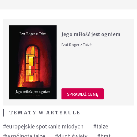
Jego miłość jest ogniem
Brat Roger z Taizé
SPRAWDŹ CENĘ
TEMATY W ARTYKULE
#europejskie spotkanie młodych
#taize
#wspólnota taize
#duch święty
#brat