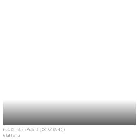
(fot. Christian Pulfrich [CC BY-SA 4.0])
6 lat temu