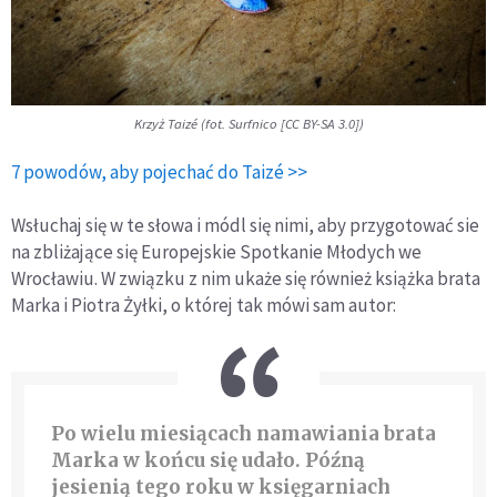
Krzyż Taizé (fot. Surfnico [CC BY-SA 3.0])
7 powodów, aby pojechać do Taizé >>
Wsłuchaj się w te słowa i módl się nimi, aby przygotować sie
na zbliżające się Europejskie Spotkanie Młodych we
Wrocławiu. W związku z nim ukaże się również książka brata
Marka i Piotra Żyłki, o której tak mówi sam autor:
Po wielu miesiącach namawiania brata
Marka w końcu się udało. Późną
jesienią tego roku w księgarniach