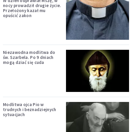
W dzień odprawiał Mszę, w
nocy prowadził drugie życie.
Przełożony kazał mu
opuścić zakon
Niezawodna modlitwa do
św. Szarbela. Po 9 dniach
mogą dziać się cuda
Modlitwa ojca Pio w
trudnych i beznadziejnych
sytuacjach