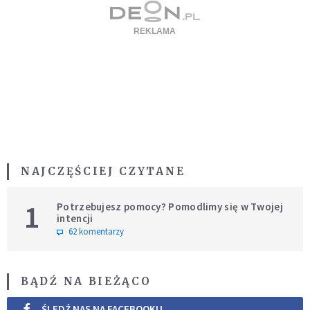
NAJCZĘŚCIEJ CZYTANE
1
Potrzebujesz pomocy? Pomodlimy się w Twojej
intencji
62 komentarzy
BĄDŹ NA BIEŻĄCO
ŚLEDŹ NAS NA FACEBOOKU