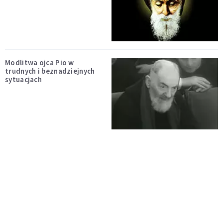
Modlitwa ojca Pio w
trudnych i beznadziejnych
sytuacjach