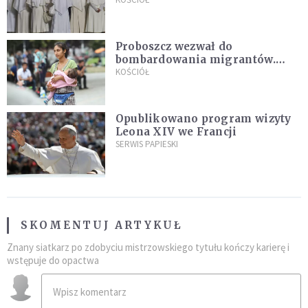
Pana Boga dla naszej wiary"
Proboszcz wezwał do
bombardowania migrantów.
"Masowy ogień przeciwko
KOŚCIÓŁ
najeźdźcom!"
Opublikowano program wizyty
Leona XIV we Francji
SERWIS PAPIESKI
SKOMENTUJ ARTYKUŁ
Znany siatkarz po zdobyciu mistrzowskiego tytułu kończy karierę i
wstępuje do opactwa