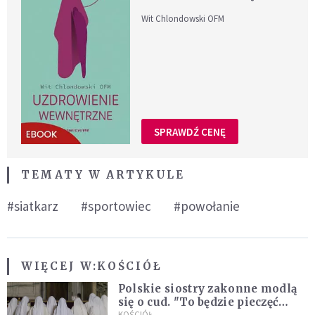
Wit Chlondowski OFM
SPRAWDŹ CENĘ
TEMATY W ARTYKULE
#siatkarz
#sportowiec
#powołanie
WIĘCEJ W:
KOŚCIÓŁ
Polskie siostry zakonne modlą
się o cud. "To będzie pieczęć
KOŚCIÓŁ