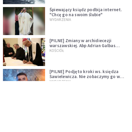
Śpiewający ksiądz podbija internet.
"Chcę go na swoim ślubie"
WYDARZENIA
[PILNE] Zmiany w archidiecezji
warszawskiej. Abp Adrian Galbas
wręczył dekrety nowym proboszczom
KOŚCIÓŁ
[PILNE] Podjęto kroki ws. księdza
Sawielewicza. Nie zobaczymy go w
mediach
WYDARZENIA