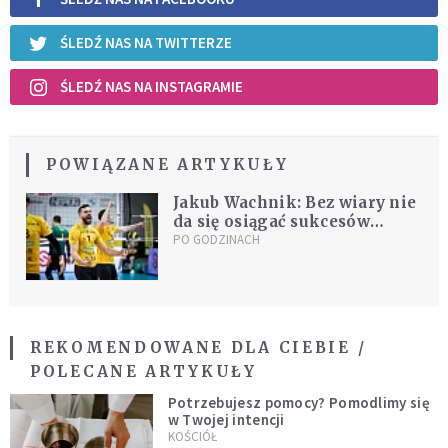
ŚLEDŹ NAS NA TWITTERZE
ŚLEDŹ NAS NA INSTAGRAMIE
POWIĄZANE ARTYKUŁY
Jakub Wachnik: Bez wiary nie
da się osiągać sukcesów
[WYWIAD]
PO GODZINACH
REKOMENDOWANE DLA CIEBIE /
POLECANE ARTYKUŁY
Potrzebujesz pomocy? Pomodlimy się
w Twojej intencji
KOŚCIÓŁ