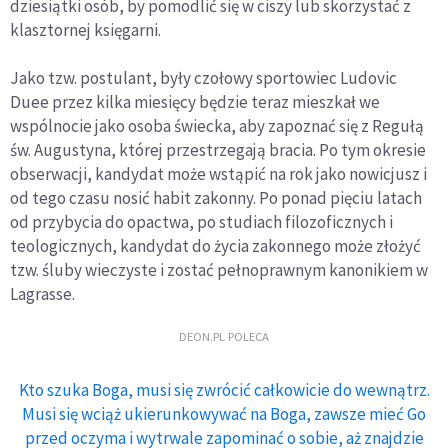
dziesiątki osób, by pomodlić się w ciszy lub skorzystać z
klasztornej księgarni.
Jako tzw. postulant, były czołowy sportowiec Ludovic
Duee przez kilka miesięcy będzie teraz mieszkał we
wspólnocie jako osoba świecka, aby zapoznać się z Regułą
św. Augustyna, której przestrzegają bracia. Po tym okresie
obserwacji, kandydat może wstąpić na rok jako nowicjusz i
od tego czasu nosić habit zakonny. Po ponad pięciu latach
od przybycia do opactwa, po studiach filozoficznych i
teologicznych, kandydat do życia zakonnego może złożyć
tzw. śluby wieczyste i zostać pełnoprawnym kanonikiem w
Lagrasse.
DEON.PL POLECA
Kto szuka Boga, musi się zwrócić całkowicie do wewnątrz.
Musi się wciąż ukierunkowywać na Boga, zawsze mieć Go
przed oczyma i wytrwale zapominać o sobie, aż znajdzie