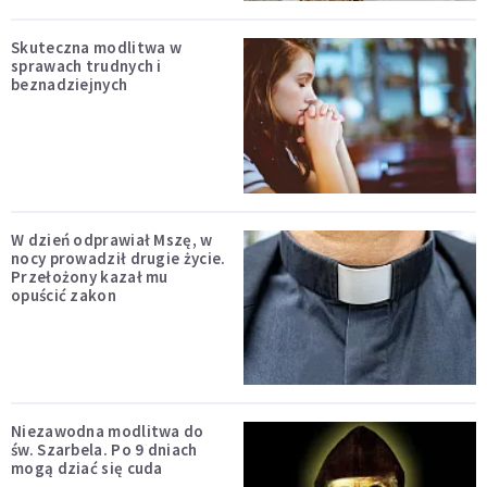
Skuteczna modlitwa w
sprawach trudnych i
beznadziejnych
W dzień odprawiał Mszę, w
nocy prowadził drugie życie.
Przełożony kazał mu
opuścić zakon
Niezawodna modlitwa do
św. Szarbela. Po 9 dniach
mogą dziać się cuda