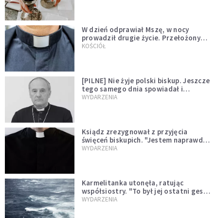
W dzień odprawiał Mszę, w nocy
prowadził drugie życie. Przełożony
kazał mu opuścić zakon
KOŚCIÓŁ
[PILNE] Nie żyje polski biskup. Jeszcze
tego samego dnia spowiadał i
sprawował Mszę świętą
WYDARZENIA
Ksiądz zrezygnował z przyjęcia
święceń biskupich. "Jestem naprawdę
niegodny"
WYDARZENIA
Karmelitanka utonęła, ratując
współsiostry. "To był jej ostatni gest
miłości"
WYDARZENIA