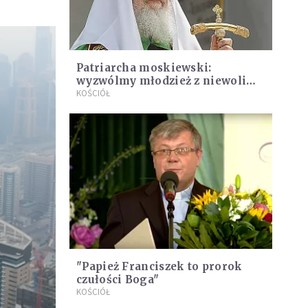
Patriarcha moskiewski:
wyzwólmy młodzież z niewoli
portali społecznościowych
KOŚCIÓŁ
"Papież Franciszek to prorok
czułości Boga"
KOŚCIÓŁ