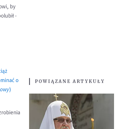
owi, by
olubił -
ciąż
ominać o
POWIĄZANE ARTYKUŁY
howy
)
zrobienia