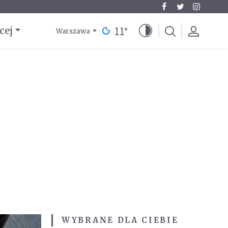
11
°
cej
Warszawa
WYBRANE DLA CIEBIE