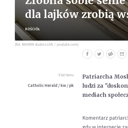
Zrobiła sobie selfie
dla lajków zrobią 
KOŚCIÓŁ
(fot. MAVRIN studios LIVE / youtube.com)
9 lat temu
Patriarcha Mos
ludzi za "dosko
Catholic Herald / kw / pk
mediach społec
Komentarz patriarchy
gdy w internecie z