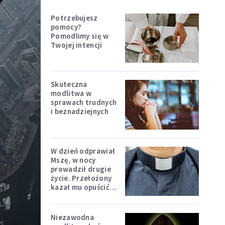
Potrzebujesz
pomocy?
Pomodlimy się w
Twojej intencji
Skuteczna
modlitwa w
sprawach trudnych
i beznadziejnych
W dzień odprawiał
Mszę, w nocy
prowadził drugie
życie. Przełożony
kazał mu opuścić
zakon
Niezawodna