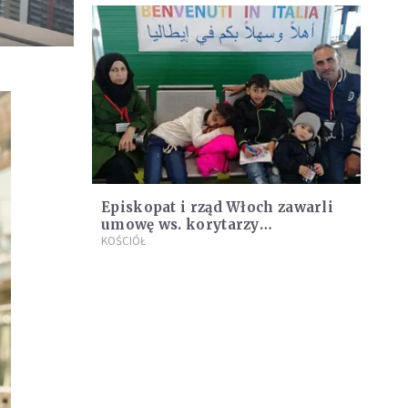
Episkopat i rząd Włoch zawarli
umowę ws. korytarzy
humanitarnych
KOŚCIÓŁ