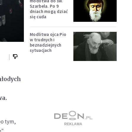
modlitwa do św.
Szarbela. Po 9
dniach mogą dziać
się cuda
Modlitwa ojca Pio
w trudnych i
beznadziejnych
sytuacjach
młodych
wa.
po tym,
".