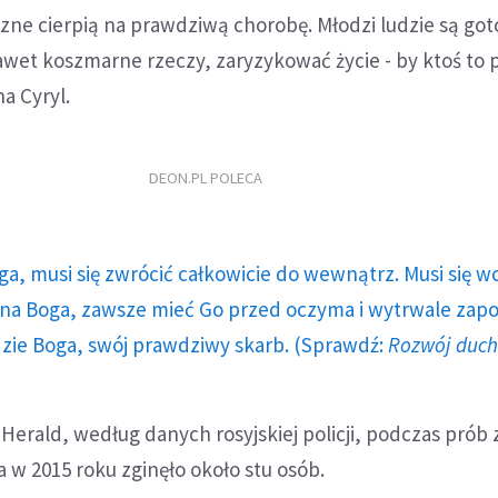
czne cierpią na prawdziwą chorobę. Młodzi ludzie są got
awet koszmarne rzeczy, zaryzykować życie - by ktoś to p
a Cyryl.
DEON.PL POLECA
ga, musi się zwrócić całkowicie do wewnątrz. Musi się w
a Boga, zawsze mieć Go przed oczyma i wytrwale zap
dzie Boga, swój prawdziwy skarb. (Sprawdź:
Rozwój duc
 Herald, według danych rosyjskiej policji, podczas prób 
a w 2015 roku zginęło około stu osób.