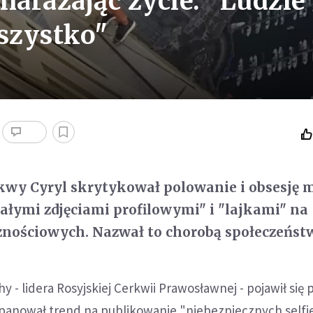
 narażając życie. "Ludzie
wszystko"
kwy Cyryl skrytykował polowanie i obsesję 
nałymi zdjęciami profilowymi" i "lajkami" na
znościowych. Nazwał to chorobą społeczeńst
 - lidera Rosyjskiej Cerkwii Prawosławnej - pojawił się 
apanował trend na publikowanie "niebezpiecznych selfie