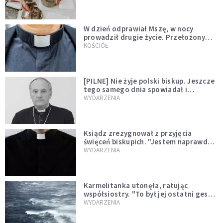
W dzień odprawiał Mszę, w nocy
prowadził drugie życie. Przełożony
kazał mu opuścić zakon
KOŚCIÓŁ
[PILNE] Nie żyje polski biskup. Jeszcze
tego samego dnia spowiadał i
sprawował Mszę świętą
WYDARZENIA
Ksiądz zrezygnował z przyjęcia
święceń biskupich. "Jestem naprawdę
niegodny"
WYDARZENIA
Karmelitanka utonęła, ratując
współsiostry. "To był jej ostatni gest
miłości"
WYDARZENIA