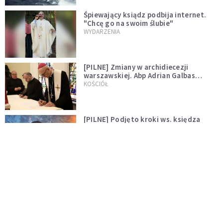
Śpiewający ksiądz podbija internet.
"Chcę go na swoim ślubie"
WYDARZENIA
[PILNE] Zmiany w archidiecezji
warszawskiej. Abp Adrian Galbas
wręczył dekrety nowym proboszczom
KOŚCIÓŁ
[PILNE] Podjęto kroki ws. księdza
Sawielewicza. Nie zobaczymy go w
mediach
WYDARZENIA