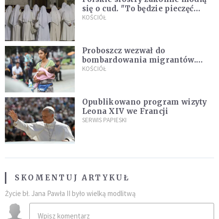
się o cud. "To będzie pieczęć
Pana Boga dla naszej wiary"
KOŚCIÓŁ
Proboszcz wezwał do
bombardowania migrantów.
"Masowy ogień przeciwko
KOŚCIÓŁ
najeźdźcom!"
Opublikowano program wizyty
Leona XIV we Francji
SERWIS PAPIESKI
SKOMENTUJ ARTYKUŁ
Życie bł. Jana Pawła II było wielką modlitwą