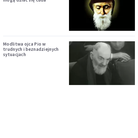
Modlitwa ojca Pio w
trudnych i beznadziejnych
sytuacjach