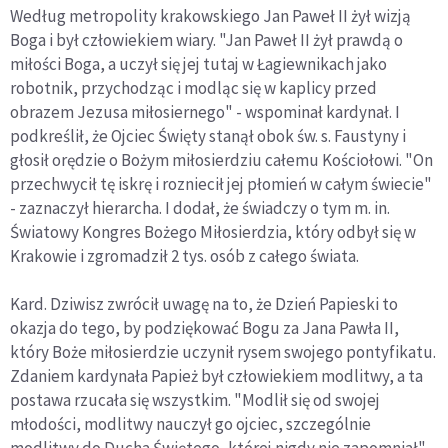
Według metropolity krakowskiego Jan Paweł II żył wizją
Boga i był człowiekiem wiary. "Jan Paweł II żył prawdą o
miłości Boga, a uczył się jej tutaj w Łagiewnikach jako
robotnik, przychodząc i modląc się w kaplicy przed
obrazem Jezusa miłosiernego" - wspominał kardynał. I
podkreślił, że Ojciec Święty stanął obok św. s. Faustyny i
głosił orędzie o Bożym miłosierdziu całemu Kościołowi. "On
przechwycił tę iskrę i rozniecił jej płomień w całym świecie"
- zaznaczył hierarcha. I dodał, że świadczy o tym m. in.
Światowy Kongres Bożego Miłosierdzia, który odbył się w
Krakowie i zgromadził 2 tys. osób z całego świata.
Kard. Dziwisz zwrócił uwagę na to, że Dzień Papieski to
okazja do tego, by podziękować Bogu za Jana Pawła II,
który Boże miłosierdzie uczynił rysem swojego pontyfikatu.
Zdaniem kardynała Papież był człowiekiem modlitwy, a ta
postawa rzucała się wszystkim. "Modlił się od swojej
młodości, modlitwy nauczył go ojciec, szczególnie