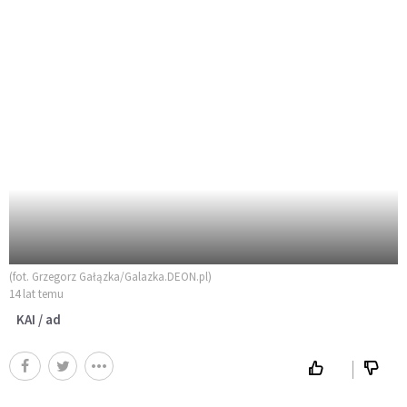
(fot. Grzegorz Gałązka/Galazka.DEON.pl)
14 lat temu
KAI / ad