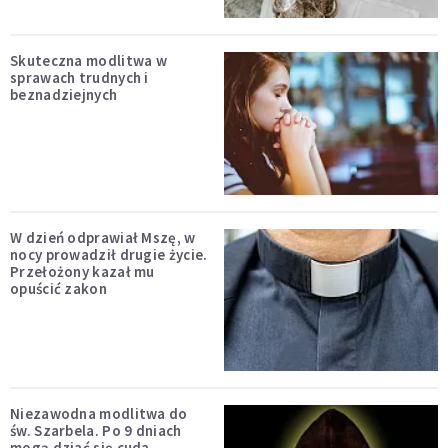
Skuteczna modlitwa w
sprawach trudnych i
beznadziejnych
W dzień odprawiał Mszę, w
nocy prowadził drugie życie.
Przełożony kazał mu
opuścić zakon
Niezawodna modlitwa do
św. Szarbela. Po 9 dniach
mogą dziać się cuda