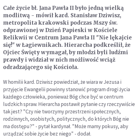
Całe życie bł. Jana Pawła II było jedną wielką
modlitwą - mówił kard. Stanisław Dziwisz,
metropolita krakowski podczas Mszy św.
odprawionej w Dzień Papieski w Kościele
Relikwii w Centrum Jana Pawła II "Nie lękajcie
się!" w Łagiewnikach. Hierarcha podkreślił, że
Ojciec Święty wymagał, by młodzi byli ludźmi
prawdy i widział w nich możliwość wciąż
odradzającego się Kościoła.
W homilii kard. Dziwisz powiedział, że wiara w Jezusa i
przyjęcie Ewangelii powinny stanowić program drogi życia
każdego człowieka, ponieważ Bóg chce być w centrum
ludzkich spraw. Hierarcha postawił pytanie czy rzeczywiście
tak jest? "Czy nie tworzymy przestrzeni społecznych,
rodzinnych, osobistych, politycznych, do których Bóg nie
ma dostępu?" - pytał kardynał. "Może mamy pokusy, aby
urządzać sobie życie bez niego" - dodał.