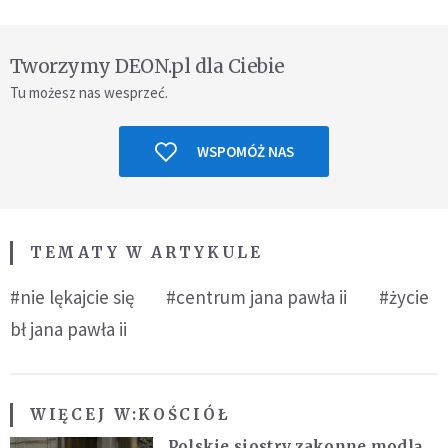
Tworzymy DEON.pl dla Ciebie
Tu możesz nas wesprzeć.
WSPOMÓŻ NAS
TEMATY W ARTYKULE
#nie lękajcie się
#centrum jana pawła ii
#życie
bł jana pawła ii
WIĘCEJ W:
KOŚCIÓŁ
Polskie siostry zakonne modlą