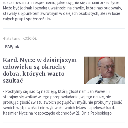
rozczarowaniu i niespełnieniu, jakie ciągnie się za nami przez życie.
Może być jednak i oznaką uważności na chwile, które nas budowały,
stawały się punktem zwrotnym w dziejach osobistych, ale i w losie
całych grup i społeczeństw.
4 lata temu
KOŚCIÓŁ
PAP/mk
Kard. Nycz: w dzisiejszym
człowieku są okruchy
dobra, których warto
szukać
- Pochylmy się nad tą nadzieją, którą głosił nam Jan Paweł II i
starajmy się wnikać w jego przepowiadanie, w jego naukę, nie
próbując głosić światu swoich poglądów i myśli, nie próbujmy głosić
swoich wątpliwości i nie wylewać swoich lęków - apelował kard.
Kazimier Nycz na rozpoczęcie obchodów 21. Dnia Papieskiego.