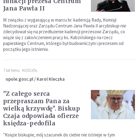
funkcji prezesa Centrum
Jana Pawła II
W związku z wygasającą w marcu br. kadencją Rady, Komisji
Nadzorującej oraz Zarządu Centrum Jana Pawła II arcybiskup nie
zdecydował się na przedłużenie kadencji prezesowi Zarządu, co
wiąże się z zakończeniem pracy ks. Kabzińskiego na rzecz
papieskiego Centrum, którego był budowniczym i prezesem od
początku jego istnienia.
7 lat temu
KOŚCIÓŁ
opole.gosc.pl / Karol Kleczka
"Z całego serca
przepraszam Pana za
wielką krzywdę". Biskup
Czaja odpowiada ofierze
księdza-pedofila
"Księże biskupie, mój szacunek do ciebie nie istnieje w tym