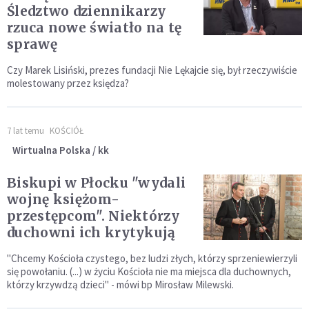
Śledztwo dziennikarzy
rzuca nowe światło na tę
sprawę
Czy Marek Lisiński, prezes fundacji Nie Lękajcie się, był rzeczywiście
molestowany przez księdza?
7 lat temu
KOŚCIÓŁ
Wirtualna Polska / kk
Biskupi w Płocku "wydali
wojnę księżom-
przestępcom". Niektórzy
duchowni ich krytykują
"Chcemy Kościoła czystego, bez ludzi złych, którzy sprzeniewierzyli
się powołaniu. (...) w życiu Kościoła nie ma miejsca dla duchownych,
którzy krzywdzą dzieci" - mówi bp Mirosław Milewski.