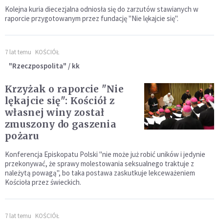
Kolejna kuria diecezjalna odniosła się do zarzutów stawianych w
raporcie przygotowanym przez fundację "Nie lękajcie się".
7 lat temu
KOŚCIÓŁ
"Rzeczpospolita" / kk
Krzyżak o raporcie "Nie
lękajcie się": Kościół z
własnej winy został
zmuszony do gaszenia
pożaru
Konferencja Episkopatu Polski "nie może już robić uników i jedynie
przekonywać, że sprawy molestowania seksualnego traktuje z
należytą powagą", bo taka postawa zaskutkuje lekceważeniem
Kościoła przez świeckich.
7 lat temu
KOŚCIÓŁ