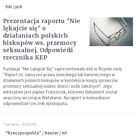
KAI / pch
Prezentacja raportu "Nie
lękajcie się" o
działaniach polskich
biskupów ws. przemocy
seksualnej. Odpowiedź
rzecznika KEP
Fundacja "Nie Lękajcie Się" zaprezentowała dziś w Rzymie swój
"Raport nt. naruszeń prawa świeckiego lub kanonicznego w
działaniach polskich biskupów w kontekście księży sprawców
przemocy seksualnej wobec dzieci i osób zależnych". Jego
adresatem jest papież Franciszek, któremu dokument został
wręczony wczoraj w Watykanie. Na raport w komunikacie
odpowiedział rzecznik episkopatu.
7 lat temu
KOŚCIÓŁ
"Rzeczpospolita" / Reuter / ml