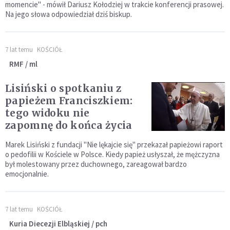
momencie" - mówił Dariusz Kołodziej w trakcie konferencji prasowej.
Na jego słowa odpowiedział dziś biskup.
7 lat temu
KOŚCIÓŁ
RMF / ml
Lisiński o spotkaniu z
papieżem Franciszkiem:
tego widoku nie
zapomnę do końca życia
Marek Lisiński z fundacji "Nie lękajcie się" przekazał papieżowi raport
o pedofilii w Kościele w Polsce. Kiedy papież usłyszał, że mężczyzna
był molestowany przez duchownego, zareagował bardzo
emocjonalnie.
7 lat temu
KOŚCIÓŁ
Kuria Diecezji Elbląskiej / pch