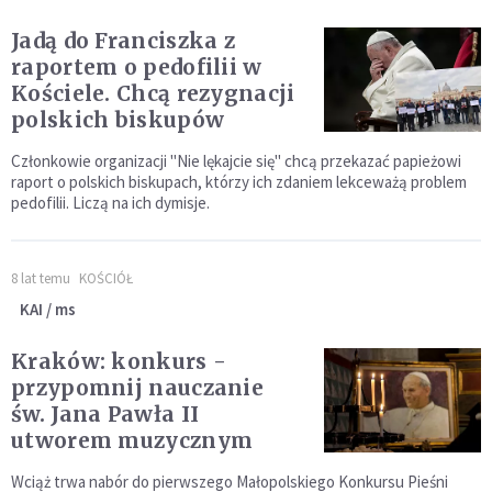
Jadą do Franciszka z
raportem o pedofilii w
Kościele. Chcą rezygnacji
polskich biskupów
Członkowie organizacji "Nie lękajcie się" chcą przekazać papieżowi
raport o polskich biskupach, którzy ich zdaniem lekceważą problem
pedofilii. Liczą na ich dymisje.
8 lat temu
KOŚCIÓŁ
KAI / ms
Kraków: konkurs -
przypomnij nauczanie
św. Jana Pawła II
utworem muzycznym
Wciąż trwa nabór do pierwszego Małopolskiego Konkursu Pieśni