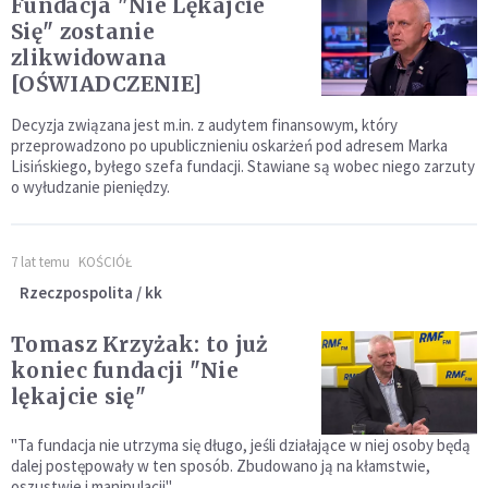
Fundacja "Nie Lękajcie
Się" zostanie
zlikwidowana
[OŚWIADCZENIE]
Decyzja związana jest m.in. z audytem finansowym, który
przeprowadzono po upublicznieniu oskarżeń pod adresem Marka
Lisińskiego, byłego szefa fundacji. Stawiane są wobec niego zarzuty
o wyłudzanie pieniędzy.
7 lat temu
KOŚCIÓŁ
Rzeczpospolita / kk
Tomasz Krzyżak: to już
koniec fundacji "Nie
lękajcie się"
"Ta fundacja nie utrzyma się długo, jeśli działające w niej osoby będą
dalej postępowały w ten sposób. Zbudowano ją na kłamstwie,
oszustwie i manipulacji"