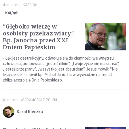
4 lata temu
KOŚCIÓŁ
KAI/mł
"Głęboko wierzę w
osobisty przekaz wiary".
Bp. Janocha przed XXI
Dniem Papieskim
- Lęk jest destrukcyjny, odwołuje się do ciemności we wnętrzu
człowieka, podpowiada „jesteś nikim”, „twoje życie nie ma sensu”,
„jesteś przegrany”, „wszystko jest absurdem”. Jezus mówił: "Nie
lękajcie się" - mówił bp. Michał Janocha w wywiadzie na temat
zbliżającego się Dnia Papieskiego.
6 lat temu
WIADOMOŚCI Z POLSKI
Karol Kleczka