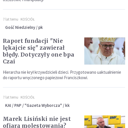
7 lat temu
KOŚCIÓŁ
Gość Niedzielny / pk
Raport fundacji "Nie
lękajcie się" zawierał
błędy. Dotyczyły one bpa
Czai
Hierarcha nie krył krzywdzicieli dzieci. Przygotowano uaktualnienie
do raportu wręczonego papieżowi Franciszkowi.
7 lat temu
KOŚCIÓŁ
KAI / PAP / "Gazeta Wyborcza" / kk
Marek Lisiński nie jest
ofiarą molestowania?