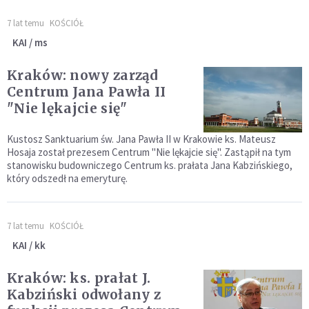
7 lat temu
KOŚCIÓŁ
KAI / ms
Kraków: nowy zarząd
Centrum Jana Pawła II
"Nie lękajcie się"
Kustosz Sanktuarium św. Jana Pawła II w Krakowie ks. Mateusz
Hosaja został prezesem Centrum "Nie lękajcie się". Zastąpił na tym
stanowisku budowniczego Centrum ks. prałata Jana Kabzińskiego,
który odszedł na emeryturę.
7 lat temu
KOŚCIÓŁ
KAI / kk
Kraków: ks. prałat J.
Kabziński odwołany z