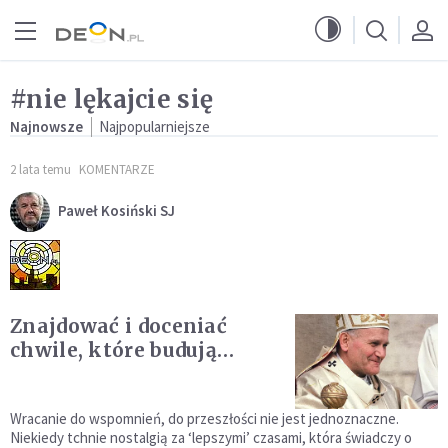
Przejdź do menu głównego
Przejdź do treści
#nie lękajcie się
Najnowsze
Najpopularniejsze
2 lata temu
KOMENTARZE
Paweł Kosiński SJ
Znajdować i doceniać
chwile, które budują…
Wracanie do wspomnień, do przeszłości nie jest jednoznaczne.
Niekiedy tchnie nostalgią za ‘lepszymi’ czasami, która świadczy o