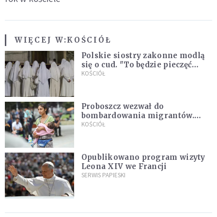
WIĘCEJ W:
KOŚCIÓŁ
Polskie siostry zakonne modlą
się o cud. "To będzie pieczęć
Pana Boga dla naszej wiary"
KOŚCIÓŁ
Proboszcz wezwał do
bombardowania migrantów.
"Masowy ogień przeciwko
KOŚCIÓŁ
najeźdźcom!"
Opublikowano program wizyty
Leona XIV we Francji
SERWIS PAPIESKI