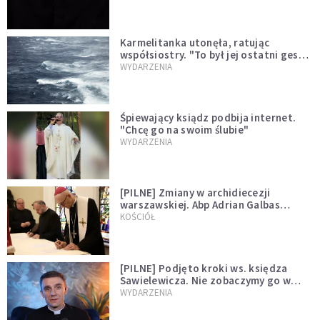
Karmelitanka utonęła, ratując
współsiostry. "To był jej ostatni gest
miłości"
WYDARZENIA
Śpiewający ksiądz podbija internet.
"Chcę go na swoim ślubie"
WYDARZENIA
[PILNE] Zmiany w archidiecezji
warszawskiej. Abp Adrian Galbas
wręczył dekrety nowym proboszczom
KOŚCIÓŁ
[PILNE] Podjęto kroki ws. księdza
Sawielewicza. Nie zobaczymy go w
mediach
WYDARZENIA