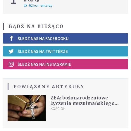
62 komentarzy
BĄDŹ NA BIEŻĄCO
ŚLEDŹ NAS NA FACEBOOKU
ŚLEDŹ NAS NA TWITTERZE
ŚLEDŹ NAS NA INSTAGRAMIE
POWIĄZANE ARTYKUŁY
ZEA: bożonarodzeniowe
życzenia muzułmańskiego
księcia dla chrześcijan
KOŚCIÓŁ