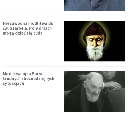
Niezawodna modlitwa do
św. Szarbela. Po 9 dniach
mogą dziać się cuda
Modlitwa ojca Pio w
trudnych i beznadziejnych
sytuacjach