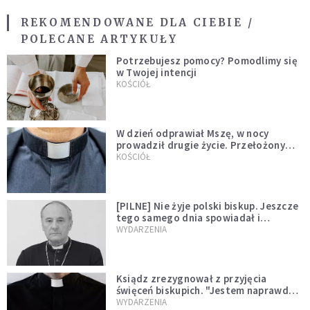
REKOMENDOWANE DLA CIEBIE /
POLECANE ARTYKUŁY
Potrzebujesz pomocy? Pomodlimy się
w Twojej intencji
KOŚCIÓŁ
W dzień odprawiał Mszę, w nocy
prowadził drugie życie. Przełożony
kazał mu opuścić zakon
KOŚCIÓŁ
[PILNE] Nie żyje polski biskup. Jeszcze
tego samego dnia spowiadał i
sprawował Mszę świętą
WYDARZENIA
Ksiądz zrezygnował z przyjęcia
święceń biskupich. "Jestem naprawdę
niegodny"
WYDARZENIA