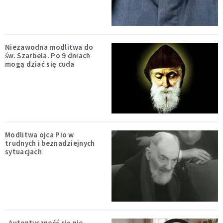
Niezawodna modlitwa do
św. Szarbela. Po 9 dniach
mogą dziać się cuda
Modlitwa ojca Pio w
trudnych i beznadziejnych
sytuacjach
„Autentyczność się nie