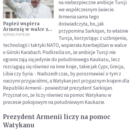
na niebezpieczne ambicje Turcji
we współczesnym świecie.
Armenia sama tego
doświadczyła, bo, jak
Papież wspiera
Armenię w walce z
przypomina Sarkisjan, to właśnie
pandemią
SERWIS PAPIESKI
Turcja, korzystając z uzbrojenia,
technologii i taktyki NATO, wspierała Azerbejdżan w walce
o Górski Karabach. Podkreśla on, że ambicje Turcji nie
ograniczają się jedynie do południowego Kaukazu, lecz
rozciągają się również na inne kraje, takie jak Cypr, Grecja,
Libia czy Syria. - Nadszedł czas, by porozmawiać o tym z
naszymi przyjaciółmi, a Watykan jest przyjaznym krajem dla
Republiki Armenii - powiedział prezydent Sarkisjan.
Przyznał on, że liczy również na pomoc Watykanu w
procesie pokojowym na południowym Kaukazie.
Prezydent Armenii liczy na pomoc
Watykanu