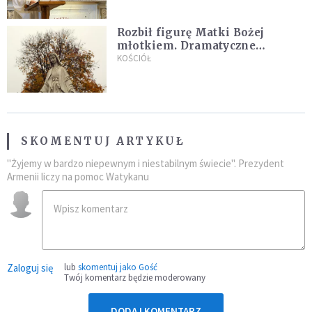
Rozbił figurę Matki Bożej
młotkiem. Dramatyczne
nagranie w sieci
KOŚCIÓŁ
SKOMENTUJ ARTYKUŁ
"Żyjemy w bardzo niepewnym i niestabilnym świecie". Prezydent
Armenii liczy na pomoc Watykanu
Zaloguj się
lub
skomentuj jako Gość
Twój komentarz będzie moderowany
DODAJ KOMENTARZ