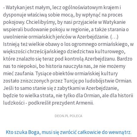
- Watykan jest małym, lecz ogólnoświatowym krajem i
dysponuje właściwą sobie mocą, by wpłynąć na proces
pokojowy. Chcielibyśmy, by nasi przyjaciele w Watykanie
wspierali budowanie pokoju w regionie, a także starania o
uwolnienie ormiańskich jeńców w Azerbejdżanie. (…)
Istnieją też wielkie obawy o los ogromnego ormiańskiego, w
większości chrześcijańskiego dziedzictwa kulturowego,
które znalazło się teraz pod kontrolą Azerbejdżanu. Bardzo
nas to niepokoi, bo historia nauczyła nas, że nie możemy
mieć zaufania. Tysiące obiektów ormiańskiej kultury
zostało zniszczonych przez Turcję po ludobójstwie Ormian.
Jeśli to samo stanie się z zabytkami w Azerbejdżanie,
będzie to wielka strata, nie tylko dla Ormian, ale dla historii
ludzkości - podkreślił prezydent Armenii.
DEON.PL POLECA
Kto szuka Boga, musi się zwrócić całkowicie do wewnątrz.