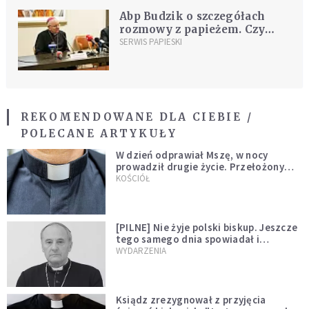
Abp Budzik o szczegółach
rozmowy z papieżem. Czy
pojawił się wątek pedofili w
SERWIS PAPIESKI
polskim Kościele?
REKOMENDOWANE DLA CIEBIE /
POLECANE ARTYKUŁY
W dzień odprawiał Mszę, w nocy
prowadził drugie życie. Przełożony
kazał mu opuścić zakon
KOŚCIÓŁ
[PILNE] Nie żyje polski biskup. Jeszcze
tego samego dnia spowiadał i
sprawował Mszę świętą
WYDARZENIA
Ksiądz zrezygnował z przyjęcia