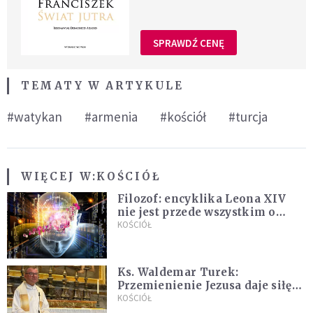
SPRAWDŹ CENĘ
TEMATY W ARTYKULE
#watykan
#armenia
#kościół
#turcja
WIĘCEJ W:
KOŚCIÓŁ
Filozof: encyklika Leona XIV
nie jest przede wszystkim o
sztucznej inteligencji
KOŚCIÓŁ
Ks. Waldemar Turek:
Przemienienie Jezusa daje siłę
do pokonywania przeciwności
KOŚCIÓŁ