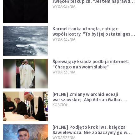
święceń biskupich. "Jestem naprawdę
niegodny"
WYDARZENIA
Karmelitanka utonęła, ratując
współsiostry. "To był jej ostatni gest
miłości"
WYDARZENIA
Śpiewający ksiądz podbija internet.
"Chcę go na swoim ślubie"
WYDARZENIA
[PILNE] Zmiany w archidiecezji
warszawskiej. Abp Adrian Galbas
wręczył dekrety nowym proboszczom
KOŚCIÓŁ
[PILNE] Podjęto kroki ws. księdza
Sawielewicza. Nie zobaczymy go w
mediach
WYDARZENIA